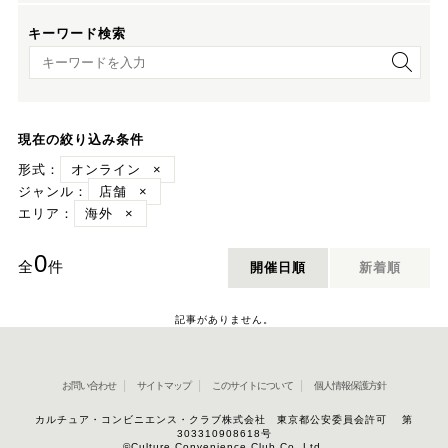
キーワード検索
キーワード検索
現在の絞り込み条件
形式：
オンライン
×
ジャンル：
店舗
×
エリア：
海外
×
0
全
件
開催日順
新着順
記事がありません。
お問い合わせ
サイトマップ
このサイトについて
個人情報保護方針
カルチュア・コンビニエンス・クラブ株式会社 東京都公安委員会許可 第
303310908618号
©Culture Convenience Club Co.,Ltd.