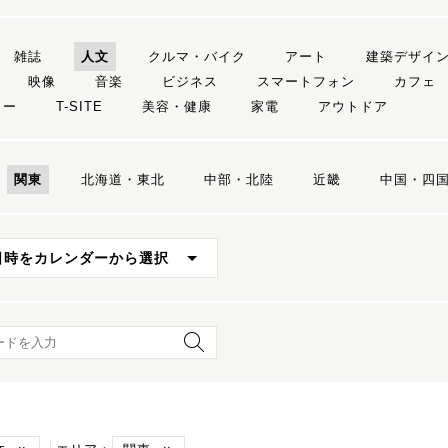
雑誌
人文
クルマ・バイク
アート
建築デザイ
映像
音楽
ビジネス
スマートフォン
カフェ
リー
T-SITE
美容・健康
家電
アウトドア
関東
北海道・東北
中部・北陸
近畿
中国・四
日時をカレンダーから選択
ード検索