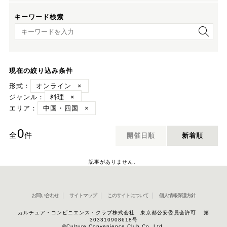
キーワード検索
キーワード検索
現在の絞り込み条件
形式：
オンライン
×
ジャンル：
料理
×
エリア：
中国・四国
×
0
全
件
開催日順
新着順
記事がありません。
お問い合わせ
サイトマップ
このサイトについて
個人情報保護方針
カルチュア・コンビニエンス・クラブ株式会社 東京都公安委員会許可 第
303310908618号
©Culture Convenience Club Co.,Ltd.