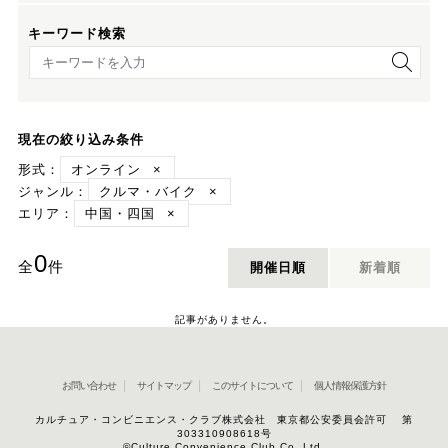
キーワード検索
キーワード検索
現在の絞り込み条件
形式：
オンライン
×
ジャンル：
クルマ・バイク
×
エリア：
中国・四国
×
0
全
件
開催日順
新着順
記事がありません。
お問い合わせ
サイトマップ
このサイトについて
個人情報保護方針
カルチュア・コンビニエンス・クラブ株式会社 東京都公安委員会許可 第
303310908618号
©Culture Convenience Club Co.,Ltd.