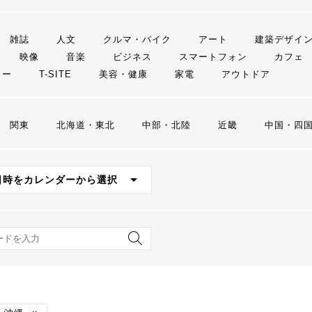
雑誌
人文
クルマ・バイク
アート
建築デザイ
映像
音楽
ビジネス
スマートフォン
カフェ
リー
T-SITE
美容・健康
家電
アウトドア
関東
北海道・東北
中部・北陸
近畿
中国・四
日時をカレンダーから選択
ード検索