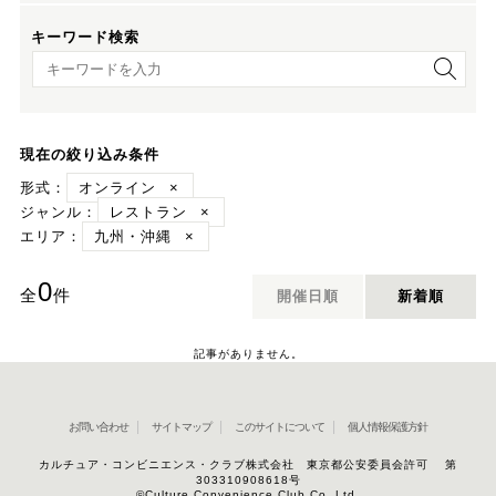
キーワード検索
キーワード検索
現在の絞り込み条件
形式：
オンライン
×
ジャンル：
レストラン
×
エリア：
九州・沖縄
×
0
全
件
開催日順
新着順
記事がありません。
お問い合わせ
サイトマップ
このサイトについて
個人情報保護方針
カルチュア・コンビニエンス・クラブ株式会社 東京都公安委員会許可 第
303310908618号
©Culture Convenience Club Co.,Ltd.