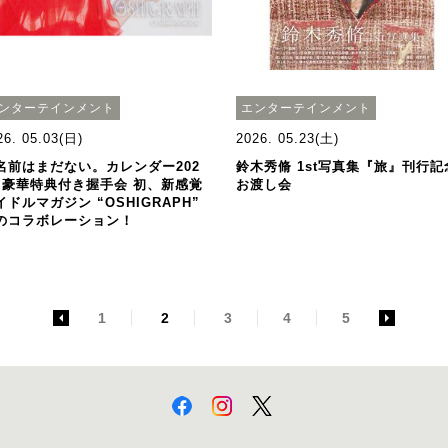
ンターテインメント
エンターテインメント
26. 05.03(日)
2026. 05.23(土)
名前はまだない。カレンダー202
鈴木秀脩 1st写真集『旅』刊行記
』豪華特典付き握手会 初、新感覚
お渡し会
イドルマガジン “OSHIGRAPH”
のコラボレーション！
<
1
2
3
4
5
>