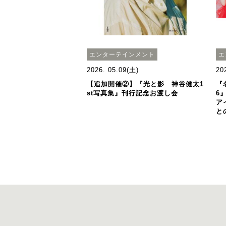
エンターテインメント
エ
2026. 05.09(土)
20
【追加開催②】『光と影 神谷健太1
『
st写真集』刊行記念お渡し会
6
ア
と