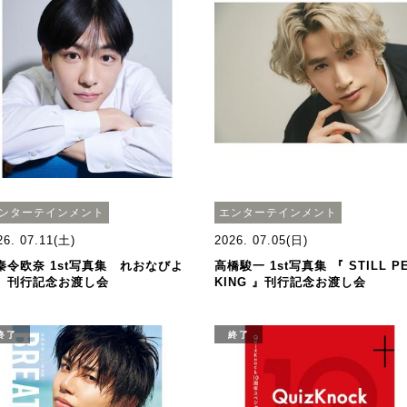
ンターテインメント
エンターテインメント
26. 07.11(土)
2026. 07.05(日)
秦令欧奈 1st写真集 れおなびよ
高橋駿一 1st写真集 『 STILL P
』刊行記念お渡し会
KING 』刊行記念お渡し会
終了
終了