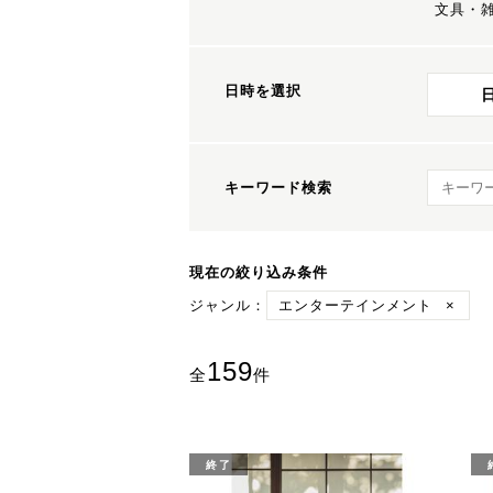
文具・
日時を選択
キーワ
キーワード検索
現在の絞り込み条件
ジャンル：
エンターテインメント
×
159
全
件
終了