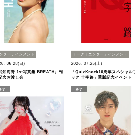
ンターテインメント
トーク｜エンターテインメント
26. 06.28(日)
2026. 07.25(土)
武知海青 1st写真集 BREATH』刊
「QuizKnock10周年スペシャル
記念お渡し会
ック 十字路」重版記念イベント
終了
終了