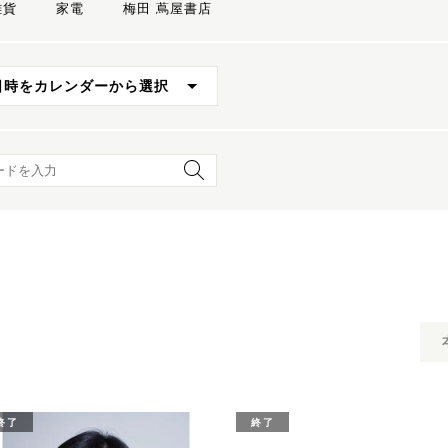
雑貨
家電
梅田 蔦屋書店
日時をカレンダーから選択
ード検索
終了
終了