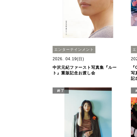
エンターテインメント
エ
2026. 04.19(日)
20
中沢元紀ファースト写真集『ルー
『C
ト』重版記念お渡し会
写
記
終了