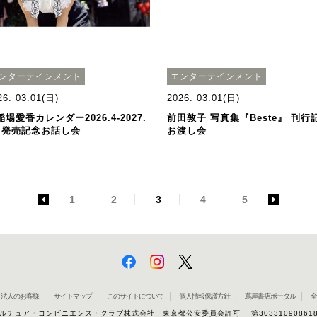
ンターテインメント
エンターテインメント
26. 03.01(日)
2026. 03.01(日)
稲場愛香カレンダー2026.4-2027.
前田敦子 写真集『Beste』 刊行
」発売記念お話し会
お渡し会
<
1
2
3
4
5
>
法人のお客様
サイトマップ
このサイトについて
個人情報保護方針
蔦屋書店ポータル
全
ルチュア・コンビニエンス・クラブ株式会社 東京都公安委員会許可 第30331090861