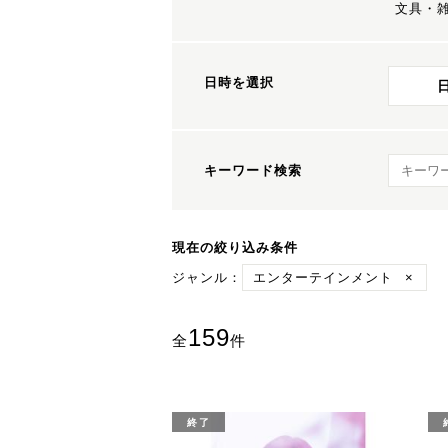
文具・
日時を選択
キーワ
キーワード検索
現在の絞り込み条件
ジャンル：
エンターテインメント
×
159
全
件
終了