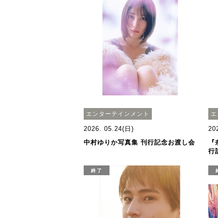
エンターテインメント
エ
2026. 05.24(日)
20
中村ゆりか写真集 刊行記念お渡し会
『
行
終了