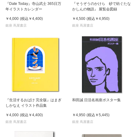
『Date Today』寺山武士 365日万
『そうぞうのかけら 砂で紡ぐたな
年イラストカレンダー
かしんの物語』 展覧会図録
￥4,000
(税込
￥4,400
)
￥4,500
(税込
￥4,950
)
銀座 蔦屋書店
銀座 蔦屋書店
『生活するおばけ 完全版』はまぎ
和田誠 日活名画座ポスター集
しかなえ イラスト作品集
￥4,000
(税込
￥4,400
)
￥4,950
(税込
￥5,445
)
銀座 蔦屋書店
銀座 蔦屋書店