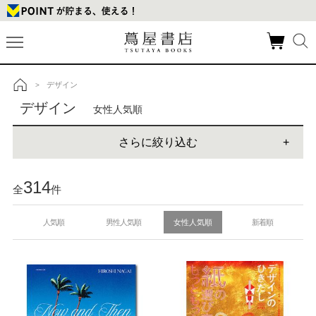
デザイン
>
トップ
デザイン
女性人気順
さらに絞り込む
314
全
件
人気順
男性人気順
女性人気順
新着順