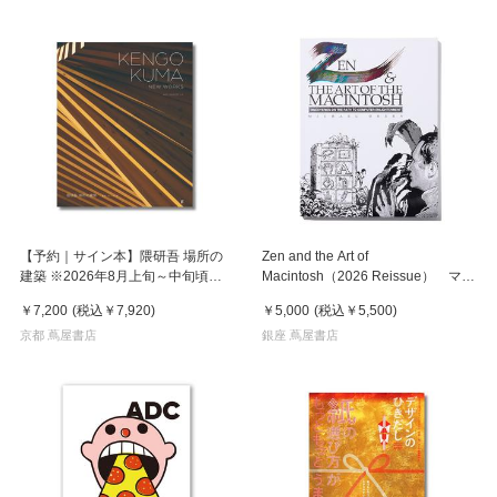
【予約｜サイン本】隈研吾 場所の
Zen and the Art of
建築 ※2026年8月上旬～中旬頃発
Macintosh（2026 Reissue） マイ
送予定
ケル・グリーン作品集
￥7,200
(税込
￥7,920
)
￥5,000
(税込
￥5,500
)
京都 蔦屋書店
銀座 蔦屋書店