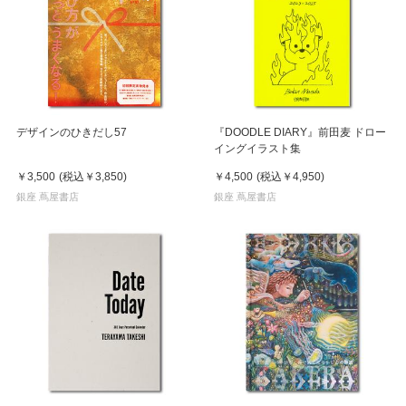
デザインのひきだし57
『DOODLE DIARY』前田麦 ドロー
イングイラスト集
￥3,500
(税込
￥3,850
)
￥4,500
(税込
￥4,950
)
銀座 蔦屋書店
銀座 蔦屋書店