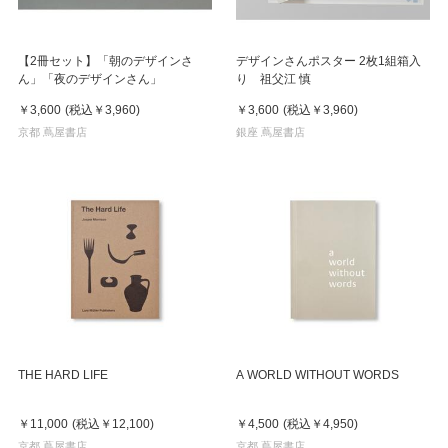
【2冊セット】「朝のデザインさ
デザインさんポスター 2枚1組箱入
ん」「夜のデザインさん」
り 祖父江 慎
￥3,600
(税込
￥3,960
)
￥3,600
(税込
￥3,960
)
京都 蔦屋書店
銀座 蔦屋書店
THE HARD LIFE
A WORLD WITHOUT WORDS
￥11,000
(税込
￥12,100
)
￥4,500
(税込
￥4,950
)
京都 蔦屋書店
京都 蔦屋書店