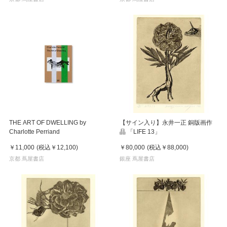
THE ART OF DWELLING by
【サイン入り】永井一正 銅版画作
Charlotte Perriand
品 「LIFE 13」
￥11,000
(税込
￥12,100
)
￥80,000
(税込
￥88,000
)
京都 蔦屋書店
銀座 蔦屋書店