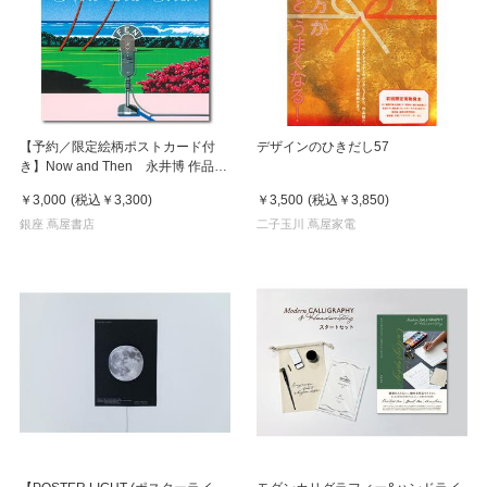
【予約／限定絵柄ポストカード付
デザインのひきだし57
き】Now and Then 永井博 作品
集 ※8月下旬頃の発送予定
￥3,000
(税込
￥3,300
)
￥3,500
(税込
￥3,850
)
銀座 蔦屋書店
二子玉川 蔦屋家電