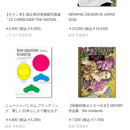
【サイン本】国立西洋美術館写真集
GRAPHIC DESIGN IN JAPAN
『LE CORBUSIER THE NATIONAL
2026
MUSEUM OF WESTERN ART ル・
￥5,000
(税込
￥5,500
)
￥15,000
(税込
￥16,500
)
コルビュジエ 国立西洋美術館 写真 /
瀧本幹也』
二子玉川 蔦屋家電
銀座 蔦屋書店
ニュージャパニズム ブランディン
【初版特典ポスター付き】M!DOR!
グ 新しい日本らしさで魅せるデザ
作品集 the residents
イン
￥4,800
(税込
￥5,280
)
￥7,000
(税込
￥7,700
)
銀座 蔦屋書店
銀座 蔦屋書店