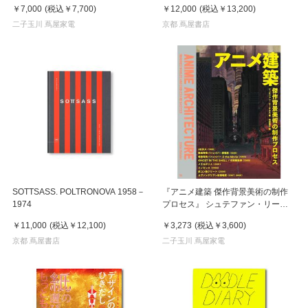
ARCHITECTURE
￥7,000
(税込
￥7,700
)
￥12,000
(税込
￥13,200
)
二子玉川 蔦屋家電
京都 蔦屋書店
SOTTSASS. POLTRONOVA 1958－
『アニメ建築 傑作背景美術の制作
1974
プロセス』 シュテファン・リーケ
ルス /著, 和田 侑子/ 翻訳 (グラフィ
￥11,000
(税込
￥12,100
)
￥3,273
(税込
￥3,600
)
ック社)
京都 蔦屋書店
二子玉川 蔦屋家電