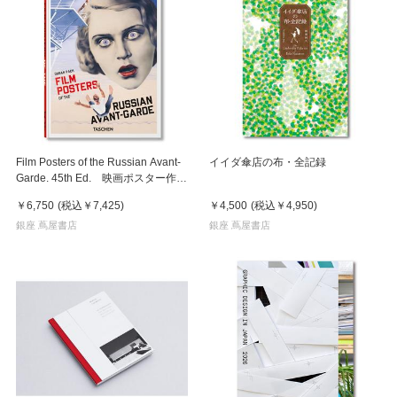
Film Posters of the Russian Avant-
イイダ傘店の布・全記録
Garde. 45th Ed. 映画ポスター作品
集 ロシアンアバンギャルド
￥6,750
(税込
￥7,425
)
￥4,500
(税込
￥4,950
)
銀座 蔦屋書店
銀座 蔦屋書店