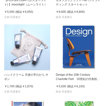
【POSTER LIGHT (ポスターライ
モダンカリグラフィー&ハンドライ
ト) 】moonlight（ムーンライト）
ティング スタートセット
￥5,500
(税込
￥6,050
)
￥8,000
(税込
￥8,800
)
京都 蔦屋書店
銀座 蔦屋書店
ハンドクリーム 天使の手のひら サ
Design of the 20th Century
ボン
Charlotte Fiell 20世紀の代表的な
デザインを紹介
￥1,700
(税込
￥1,870
)
￥5,630
(税込
￥6,193
)
京都 蔦屋書店
銀座 蔦屋書店