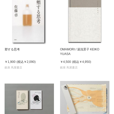
塑する思考
OMAMORI / 湯浅景子 KEIKO
YUASA
￥1,900
(税込
￥2,090
)
￥4,500
(税込
￥4,950
)
銀座 蔦屋書店
銀座 蔦屋書店