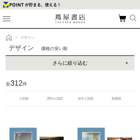
デザイン
>
トップ
デザイン
価格の安い順
さらに絞り込む
312
全
件
人気順
男性人気順
女性人気順
新着順