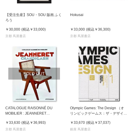
【受注生産】SOU・SOU 版画 ふく
Hokusai
ろう
￥30,000
(税込
￥33,000
)
￥33,000
(税込
￥36,300
)
京都 蔦屋書店
京都 蔦屋書店
SOLD OUT
CATALOGUE RAISONNÉ DU
Olympic Games: The Design （オ
MOBILIER : JEANNERET
リンピックゲームス：ザ・デザイ
CHANDIGARH .
ン）
￥33,630
(税込
￥36,993
)
￥33,670
(税込
￥37,037
)
京都 蔦屋書店
銀座 蔦屋書店