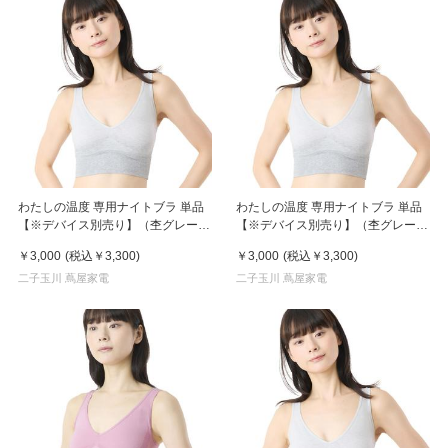
わたしの温度 専用ナイトブラ 単品
わたしの温度 専用ナイトブラ 単品
【※デバイス別売り】（杢グレー、
【※デバイス別売り】（杢グレー、
L）
M）
￥3,000
(税込
￥3,300
)
￥3,000
(税込
￥3,300
)
二子玉川 蔦屋家電
二子玉川 蔦屋家電