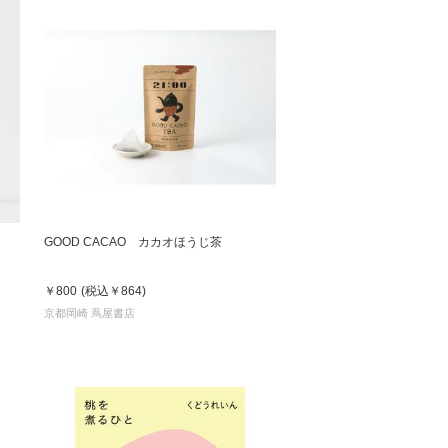
GOOD CACAO カカオほうじ茶
￥800
(税込
￥864
)
京都岡崎 蔦屋書店