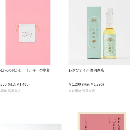
っぽんのおかし ミルキーの巾着
わさびオイル 西河商店
,350
(税込
￥1,485
)
￥1,200
(税込
￥1,296
)
都岡崎 蔦屋書店
京都岡崎 蔦屋書店