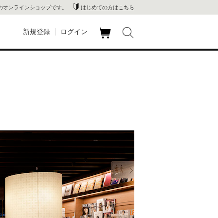
のオンラインショップです。
はじめての方はこちら
新規登録
ログイン
カ
玉川
ート
家電
山 蔦
店
 蔦屋
木 蔦
店