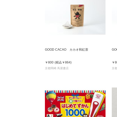
GOOD CACAO カカオ和紅茶
GO
￥800
(税込
￥864
)
￥8
京都岡崎 蔦屋書店
京