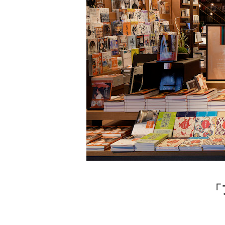
家
食
e
「