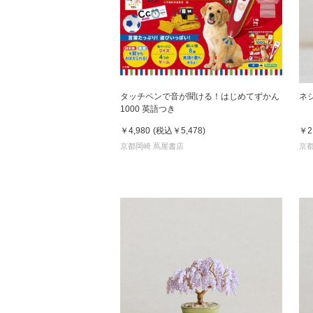
タッチペンで音が聞ける！はじめてずかん
ネ
1000 英語つき
￥4,980
(税込
￥5,478
)
￥2
京都岡崎 蔦屋書店
京