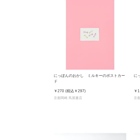
にっぽんのおかし ミルキーのポストカー
に
ド
￥270
(税込
￥297
)
￥1
京都岡崎 蔦屋書店
京