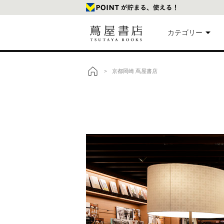
カテゴリー
美
京都岡崎 蔦屋書店
>
トップ
本
映
楽
文
雑