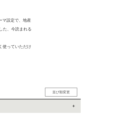
テーマ設定で、地産
松 蔦
した、今読まれる
店
永く使っていただけ
並び順変更
人気順
男性人気順
女性人気順
新着順
価格の安い順