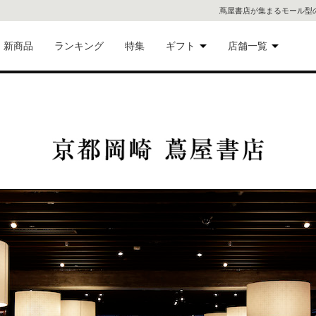
蔦屋書店が集まるモール型
新商品
ランキング
特集
ギフト
店舗一覧
二子
術品
ギフトにおすすめ
蔦屋
eギフト
代官
屋書
像・音
銀座
書店
具
六本
貨
屋書