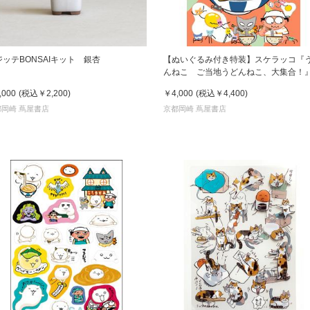
ジッテBONSAIキット 銀杏
【ぬいぐるみ付き特装】スケラッコ『
んねこ ご当地うどんねこ、大集合！
,000
(税込
￥2,200
)
￥4,000
(税込
￥4,400
)
都岡崎 蔦屋書店
京都岡崎 蔦屋書店