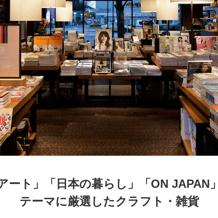
京都
電
書店
品
京都
蔦屋
ギフト
梅田
書店
枚方
書店
アート」「日本の暮らし」「ON JAPAN
テーマに厳選したクラフト・雑貨
広島