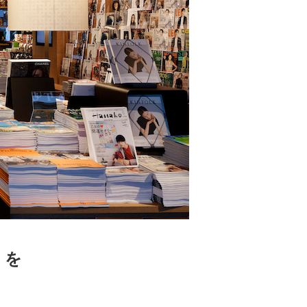
 蔦屋
岡崎
書店
 蔦屋
 蔦屋
」を
 蔦屋