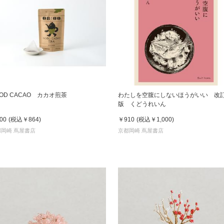
OD CACAO カカオ煎茶
わたしを空腹にしないほうがいい 改
版 くどうれいん
00
(税込
￥864
)
￥910
(税込
￥1,000
)
都岡崎 蔦屋書店
京都岡崎 蔦屋書店