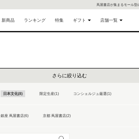
蔦屋書店が集まるモール型
新商品
ランキング
特集
ギフト
店舗一覧
二子
術品
ギフトにおすすめ
蔦屋
eギフト
代官
さらに絞り込む
屋書
像・音
日本文化(8)
限定生産(1)
コンシェルジュ厳選(1)
銀座
書店
具
銀座 蔦屋書店(6)
京都 蔦屋書店(2)
六本
貨
屋書