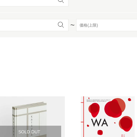
京都
電
〜
書店
品
京都
蔦屋
ギフト
梅田
書店
枚方
書店
広島
SOLD OUT