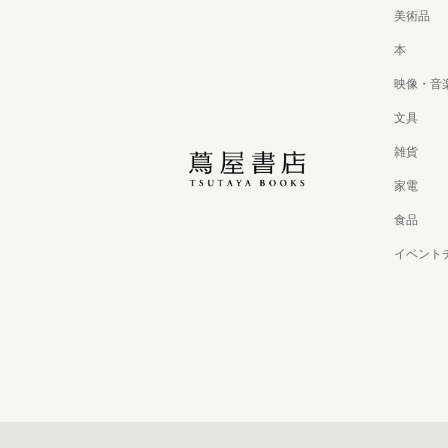
美術品
本
映像・音
文具
雑貨
家電
食品
イベント