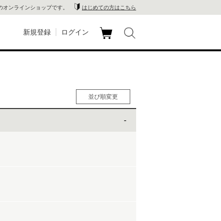
のオンラインショップです。
はじめての方はこちら
新規登録
ログイン
カ
玉川
ート
家電
並び順変更
山 蔦
人気順
男性人気順
店
女性人気順
新着順
 蔦屋
価格の安い順
価格の高い順
木 蔦
店