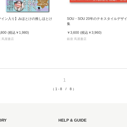
サイン入り】みほとけの推しほとけ
SOU・SOU 20年のテキスタイルデザ
集
,800
(税込
￥1,980
)
￥3,600
(税込
￥3,960
)
 蔦屋書店
銀座 蔦屋書店
1
（ 1 - 8 / 8 ）
ORY
HELP & GUIDE