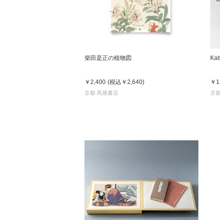
柴田是正の植物図
Kat
￥2,400
(税込
￥2,640
)
￥1
京都 蔦屋書店
京都