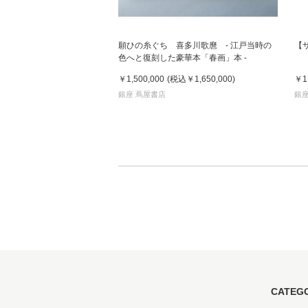
願ひの糸ぐち 喜多川歌麿 - 江戸当時の
【
色へと復刻した豪華本「春画」本 -
￥1,500,000
(税込
￥1,650,000
)
￥1
銀座 蔦屋書店
銀座
CATEG