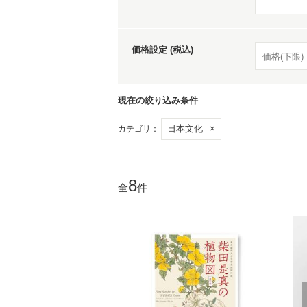
家
価格設定 (税込)
食
現在の絞り込み条件
日本文化
×
カテゴリ：
e
8
全
件