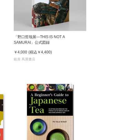
松 蔦
店
「野口哲哉展―THIS IS NOT A
SAMURAI」公式図録
￥4,000
(税込
￥4,400
)
銀座 蔦屋書店