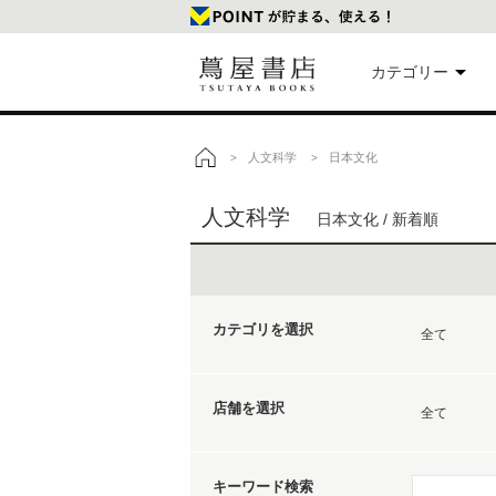
カテゴリー
美
人文科学
日本文化
>
>
トップ
人文科学
日本文化 / 新着順
本
映
カテゴリを選択
楽
全て
店舗を選択
文
全て
キーワード検索
雑