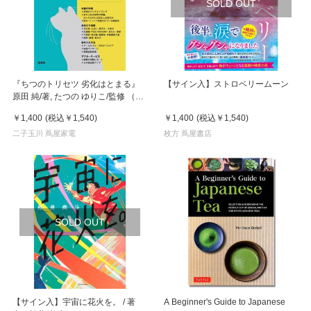
SOLD OUT
『ちつのトリセツ 劣化はとまる』
【サイン入】ストロベリームーン
原田 純/著, たつの ゆりこ/監修 （径
書房）
￥1,400
(税込
￥1,540
)
￥1,400
(税込
￥1,540
)
二子玉川 蔦屋家電
枚方 蔦屋書店
SOLD OUT
【サイン入】宇宙に花火を。 / 著
A Beginner's Guide to Japanese