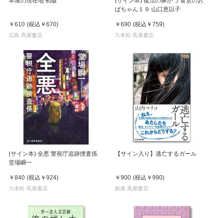
本屋の現在地 初版
(サイン本) 復活の豚かつ 食堂のお
ばちゃん１９ 山口恵以子
￥610
(税込
￥670
)
￥690
(税込
￥759
)
広島 蔦屋書店
六本松 蔦屋書店
(サイン本) 全悪 警視庁追跡捜査係
【サイン入り】逃亡するガール
堂場瞬一
￥840
(税込
￥924
)
￥900
(税込
￥990
)
六本松 蔦屋書店
銀座 蔦屋書店