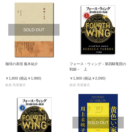
SOLD OUT
珈琲の表現 蕪木祐介
フォース・ウィング－第四騎竜団の
戦姫－ 上
￥1,800
(税込
￥1,980
)
￥1,900
(税込
￥2,090
)
銀座 蔦屋書店
銀座 蔦屋書店
SOLD OUT