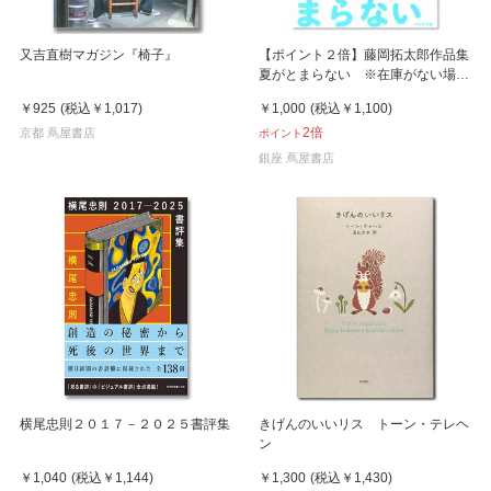
又吉直樹マガジン『椅子』
【ポイント２倍】藤岡拓太郎作品集
夏がとまらない ※在庫がない場合
はお取り寄せに2週間
￥925
(税込
￥1,017
)
￥1,000
(税込
￥1,100
)
2倍
京都 蔦屋書店
ポイント
銀座 蔦屋書店
横尾忠則２０１７－２０２５書評集
きげんのいいリス トーン・テレヘ
ン
￥1,040
(税込
￥1,144
)
￥1,300
(税込
￥1,430
)