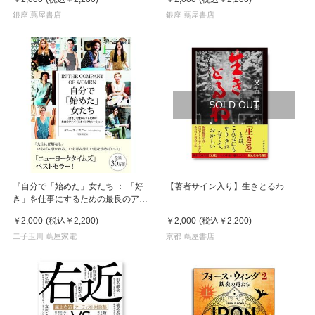
銀座 蔦屋書店
銀座 蔦屋書店
SOLD OUT
『自分で「始めた」女たち ： 「好
【著者サイン入り】生きとるわ
き」を仕事にするための最良のアド
バイス&インスピレーション 』グレ
￥2,000
(税込
￥2,200
)
￥2,000
(税込
￥2,200
)
ース・ボニー/著, 月谷真紀/翻訳
（海と月社）
二子玉川 蔦屋家電
京都 蔦屋書店