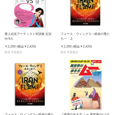
尾上右近アーティスト対談集 右近
フォース・ウィング２―鉄炎の竜た
vs 8人
ち― 上
￥2,200
(税込
￥2,420
)
￥2,200
(税込
￥2,420
)
銀座 蔦屋書店
銀座 蔦屋書店
フォース・ウィング２―鉄炎の竜た
『地球の歩き方 ムー 異世界の(パラ