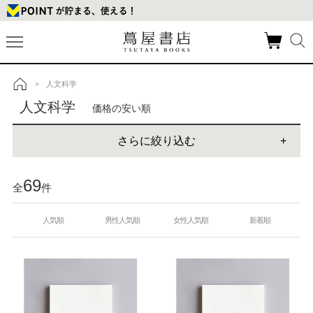
人文科学
>
トップ
人文科学
価格の安い順
さらに絞り込む
69
全
件
人気順
男性人気順
女性人気順
新着順