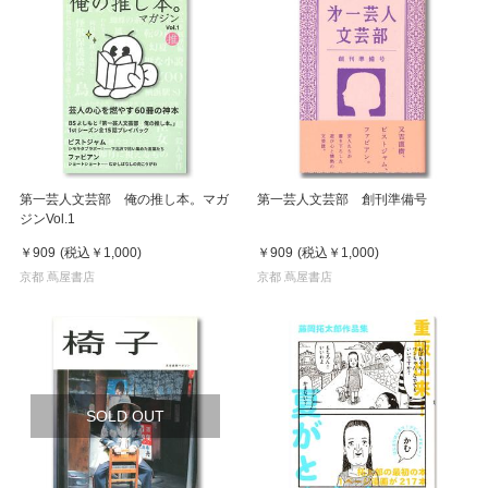
第一芸人文芸部 俺の推し本。マガ
第一芸人文芸部 創刊準備号
ジンVol.1
￥909
(税込
￥1,000
)
￥909
(税込
￥1,000
)
京都 蔦屋書店
京都 蔦屋書店
SOLD OUT