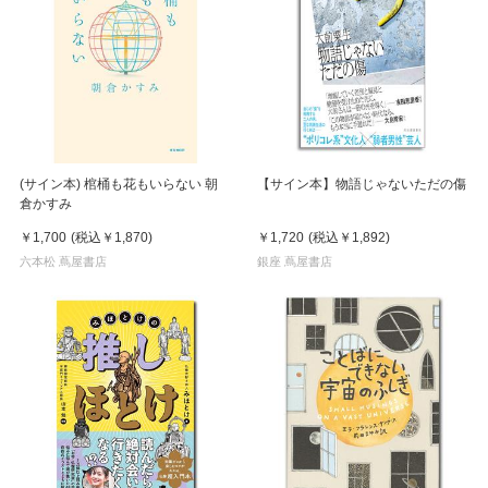
(サイン本) 棺桶も花もいらない 朝
【サイン本】物語じゃないただの傷
倉かすみ
￥1,700
(税込
￥1,870
)
￥1,720
(税込
￥1,892
)
六本松 蔦屋書店
銀座 蔦屋書店