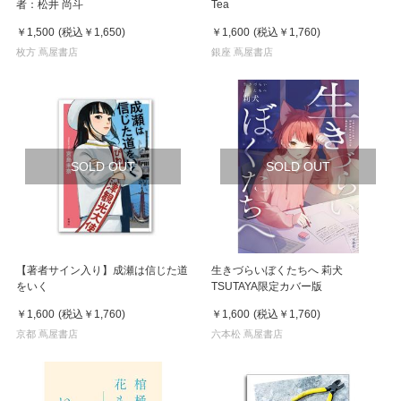
者：松井 尚斗
Tea
￥1,500
(税込
￥1,650
)
￥1,600
(税込
￥1,760
)
枚方 蔦屋書店
銀座 蔦屋書店
SOLD OUT
SOLD OUT
【著者サイン入り】成瀬は信じた道
生きづらいぼくたちへ 莉犬
をいく
TSUTAYA限定カバー版
￥1,600
(税込
￥1,760
)
￥1,600
(税込
￥1,760
)
京都 蔦屋書店
六本松 蔦屋書店