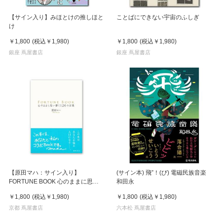
【サイン入り】みほとけの推しほと
ことばにできない宇宙のふしぎ
け
￥1,800
(税込
￥1,980
)
￥1,800
(税込
￥1,980
)
銀座 蔦屋書店
銀座 蔦屋書店
【原田マハ：サイン入り】
(サイン本) 飛”！(び) 電磁民族音楽
FORTUNE BOOK 心のままに思い
和田永
書く１２０の言葉
￥1,800
(税込
￥1,980
)
￥1,800
(税込
￥1,980
)
京都 蔦屋書店
六本松 蔦屋書店