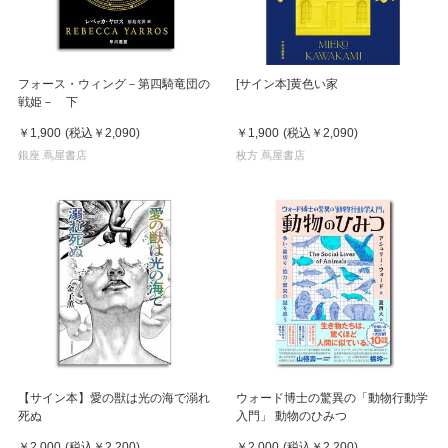
フォース・ウィング－第四騎竜団の
[サイン本]黄色い家
戦姫－ 下
￥1,900
(税込
￥2,090
)
￥1,900
(税込
￥2,090
)
銀座 蔦屋書店
枚方 蔦屋書店
【サイン本】愛の獣は光の海で溺れ
ウォード博士の驚異の「動物行動学
死ぬ
入門」 動物のひみつ
￥2,000
(税込
￥2,200
)
￥2,000
(税込
￥2,200
)