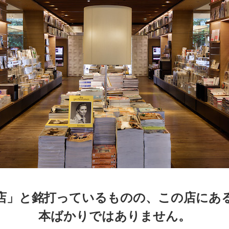
京都
電
書店
品
京都
蔦屋
ギフト
梅田
書店
枚方
書店
店」と銘打っているものの、この店にあ
本ばかりではありません。
広島