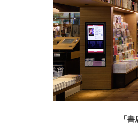
家
食
e
「書