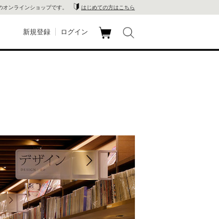
のオンラインショップです。
はじめての方はこちら
新規登録
ログイン
カ
玉川
ート
家電
山 蔦
店
 蔦屋
木 蔦
店