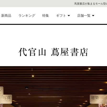
蔦屋書店が集まるモール型
新商品
ランキング
特集
ギフト
店舗一覧
二子
術品
ギフトにおすすめ
蔦屋
eギフト
代官
屋書
像・音
銀座
書店
具
六本
貨
屋書