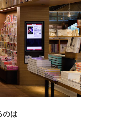
 蔦屋
岡崎
書店
 蔦屋
 蔦屋
るのは
 蔦屋