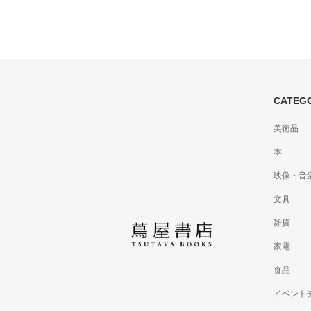
CATEG
美術品
本
映像・音
文具
雑貨
家電
食品
イベント