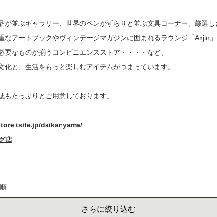
書店
品が並ぶギャラリー、世界のペンがずらりと並ぶ文具コーナー、厳選し
六本
重なアートブックやヴィンテージマガジンに囲まれるラウンジ「Anjin
必要なものが揃うコンビニエンスストア・・・・など、
屋書
文化と、生活をもっと楽しむアイテムがつまっています。
誌もたっぷりとご用意しております。
store.tsite.jp/daikanyama/
ング店
気順
さらに絞り込む