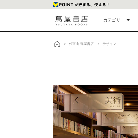
カテゴリー
美
代官山 蔦屋書店
デザイン
>
>
トップ
本
映
楽
文
雑