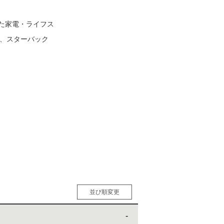
た家電・ライフス
松 蔦
」、スターバック
店
並び順変更
人気順
男性人気順