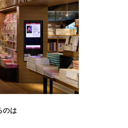
 蔦屋
岡崎
書店
 蔦屋
 蔦屋
るのは
 蔦屋