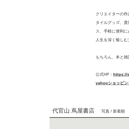
クリエイターの作
タイルグッズ、貴
ス、手軽に便利に
人生を深く愉しむ
もちろん、本と雑
公式HP：
https://
yahooショッピ
代官山 蔦屋書店
写真 / 新着順