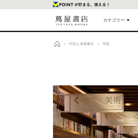
カテゴリー
美
代官山 蔦屋書店
写真
>
>
トップ
本
映
楽
文
雑