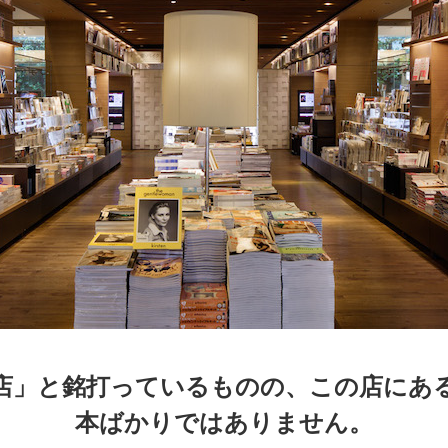
京都
電
書店
品
京都
蔦屋
ギフト
梅田
書店
枚方
書店
店」と銘打っているものの、この店にあ
本ばかりではありません。
広島