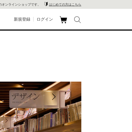
のオンラインショップです。
はじめての方はこちら
新規登録
ログイン
カ
玉川
ート
家電
山 蔦
店
 蔦屋
木 蔦
店