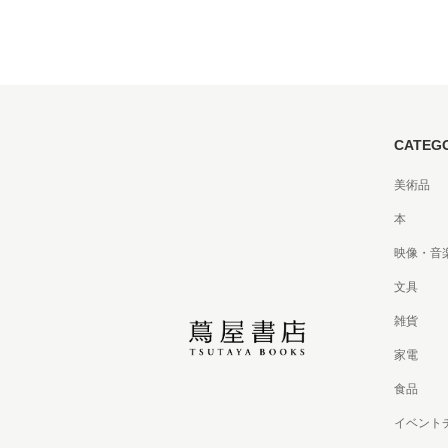
CATEG
美術品
本
映像・音
文具
雑貨
家電
食品
イベント