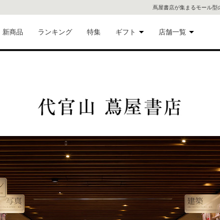
蔦屋書店が集まるモール型
新商品
ランキング
特集
ギフト
店舗一覧
二子
術品
ギフトにおすすめ
蔦屋
eギフト
代官
屋書
像・音
銀座
書店
具
六本
貨
屋書