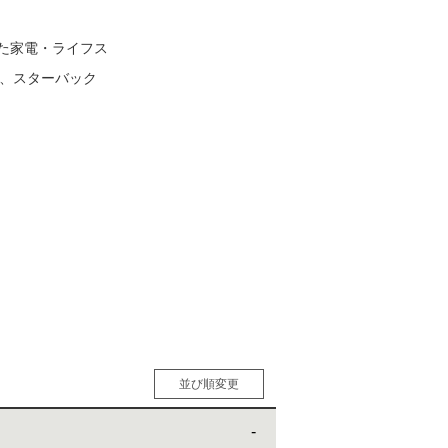
た家電・ライフス
松 蔦
」、スターバック
店
並び順変更
人気順
男性人気順