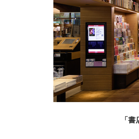
家
食
e
「書