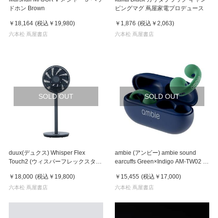
ドホン Brown
ピングマグ 蔦屋家電プロデュース
￥18,164
(税込
￥19,980
)
￥1,876
(税込
￥2,063
)
六本松 蔦屋書店
六本松 蔦屋書店
SOLD OUT
SOLD OUT
duux(デュクス) Whisper Flex
ambie (アンビー) ambie sound
Touch2 (ウィスパーフレックスタッ
earcuffs Green×Indigo AM-TW02 ア
チ) GY グレー
ンビー
￥18,000
(税込
￥19,800
)
￥15,455
(税込
￥17,000
)
六本松 蔦屋書店
六本松 蔦屋書店