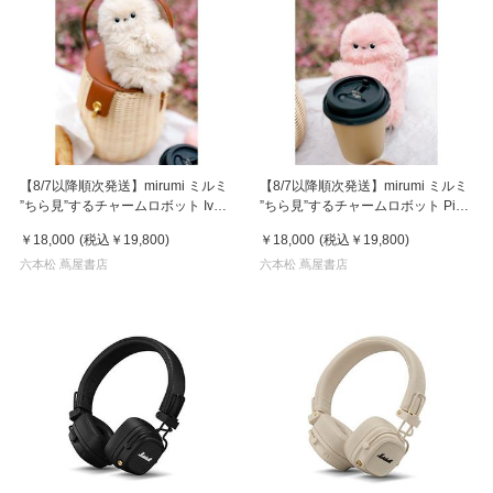
【8/7以降順次発送】mirumi ミルミ
【8/7以降順次発送】mirumi ミルミ
”ちら見”するチャームロボット Ivory
”ちら見”するチャームロボット Pink
アイボリー
ピンク
￥18,000
(税込
￥19,800
)
￥18,000
(税込
￥19,800
)
六本松 蔦屋書店
六本松 蔦屋書店