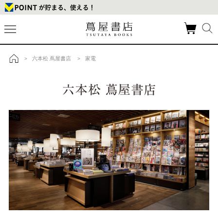
六本松 蔦屋書店
家電
>
>
トップ