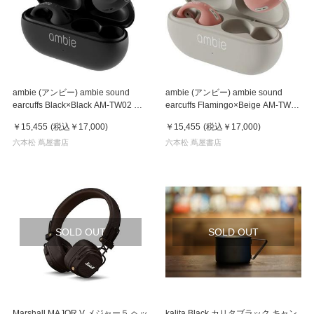
ambie (アンビー) ambie sound
ambie (アンビー) ambie sound
earcuffs Black×Black AM-TW02 ア
earcuffs Flamingo×Beige AM-TW02
ンビー
アンビー
￥15,455
(税込
￥17,000
)
￥15,455
(税込
￥17,000
)
六本松 蔦屋書店
六本松 蔦屋書店
SOLD OUT
SOLD OUT
Marshall MAJOR V メジャー５ ヘッ
kalita Black カリタブラック キャン