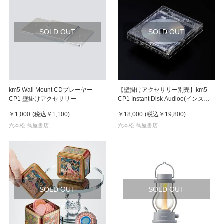
SOLD OUT
SOLD OUT
km5 Wall Mount CDプレーヤー
【壁掛けアクセサリー別売】km5
CP1 壁掛けアクセサリー
CP1 Instant Disk Audioo(インスタ
ントディスク オーディオ）CDプレ
￥1,000
(税込
￥1,100
)
￥18,000
(税込
￥19,800
)
ーヤー Clear（クリア）
六本松 蔦屋書店
六本松 蔦屋書店
SOLD OUT
SOLD OUT