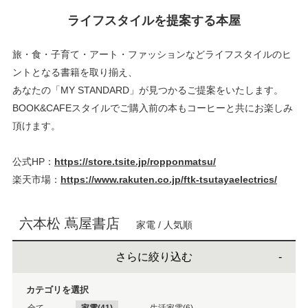
ライフスタイルを提案する本屋
旅・食・子育て・アート・ファッションなどライフスタイルのヒ
ントとなる書籍を取り揃え、
あなたの「MY STANDARD」が見つかるご提案をいたします。
BOOK&CAFEスタイルでご購入前の本もコーヒーと共にお楽しみ
頂けます。
公式HP：
https://store.tsite.jp/ropponmatsu/
楽天市場：
https://www.rakuten.co.jp/ftk-tsutayaelectrics/
六本松 蔦屋書店
家電 / 人気順
さらに絞り込む
カテゴリを選択
全て
家電(41)
生活家電(6)