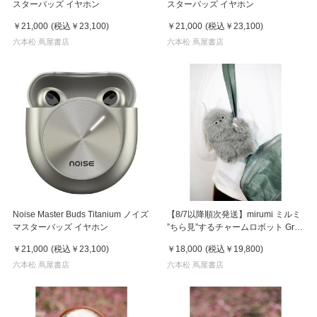
スターバッズ イヤホン
スターバッズ イヤホン
￥21,000
(税込
￥23,100
)
￥21,000
(税込
￥23,100
)
六本松 蔦屋書店
六本松 蔦屋書店
Noise Master Buds Titanium ノイズ
【8/7以降順次発送】mirumi ミルミ
マスターバッズ イヤホン
”ちら見”するチャームロボット Gray
グレー
￥21,000
(税込
￥23,100
)
￥18,000
(税込
￥19,800
)
六本松 蔦屋書店
六本松 蔦屋書店