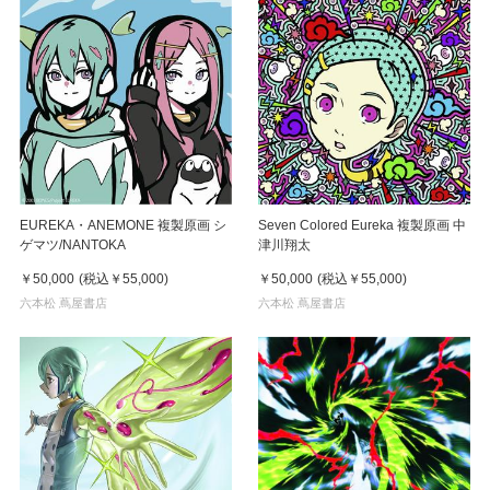
EUREKA・ANEMONE 複製原画 シ
Seven Colored Eureka 複製原画 中
ゲマツ/NANTOKA
津川翔太
￥50,000
(税込
￥55,000
)
￥50,000
(税込
￥55,000
)
六本松 蔦屋書店
六本松 蔦屋書店