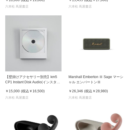
六本松 蔦屋書店
六本松 蔦屋書店
【壁掛けアクセサリー別売】km5
Marshall Emberton Ⅲ Sage マーシ
CP1 Instant Disk Audio(インスタン
ャル エンバートンⅢ
トディスクオーディオ）CDプレー
￥15,000
(税込
￥16,500
)
￥26,346
(税込
￥28,980
)
ヤー Silver(シルバー)
六本松 蔦屋書店
六本松 蔦屋書店