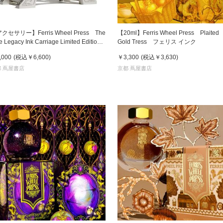
クセサリー】Ferris Wheel Press The
【20ml】Ferris Wheel Press Plaited
e Legacy Ink Carriage Limited Edition
Gold Tress フェリス インク
ェリス
,000
(税込
￥6,600
)
￥3,300
(税込
￥3,630
)
 蔦屋書店
京都 蔦屋書店