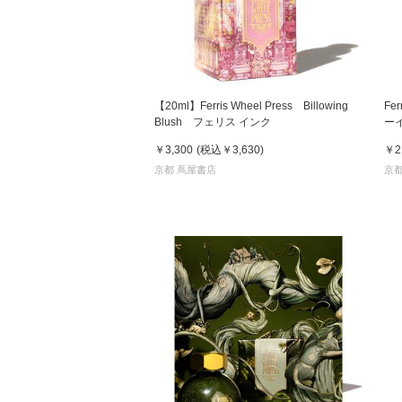
【20ml】Ferris Wheel Press Billowing
Fe
Blush フェリス インク
ー
テ
￥3,300
(税込
￥3,630
)
￥2
京都 蔦屋書店
京都