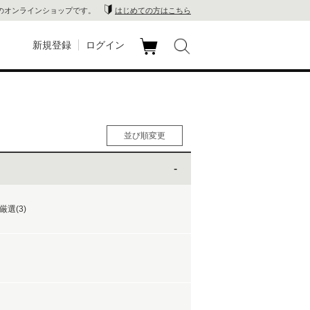
のオンラインショップです。
はじめての方はこちら
新規登録
ログイン
カ
玉川
ート
家電
並び順変更
山 蔦
人気順
男性人気順
店
女性人気順
新着順
選(3)
 蔦屋
価格の安い順
価格の高い順
木 蔦
店