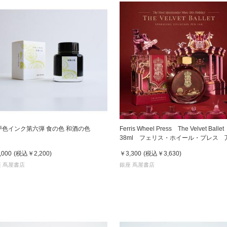
戸色インク第六弾 食の色 和酒の色
Ferris Wheel Press The Velvet Balle
38ml フェリス・ホイール・プレス 
筆インク
,000
(税込
￥2,200
)
￥3,300
(税込
￥3,630
)
 蔦屋書店
銀座 蔦屋書店