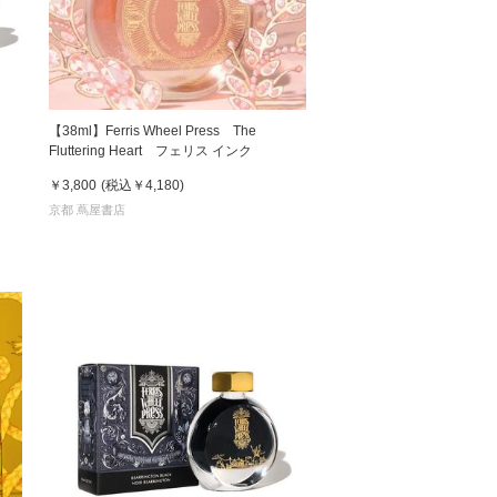
松 蔦
店
【38ml】Ferris Wheel Press The
Fluttering Heart フェリス インク
￥3,800
(税込
￥4,180
)
京都 蔦屋書店