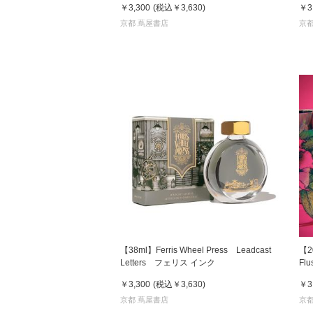
￥3,300
(税込
￥3,630
)
￥3
京都 蔦屋書店
京都
【38ml】Ferris Wheel Press Leadcast
【20
Letters フェリス インク
Fl
￥3,300
(税込
￥3,630
)
￥3
京都 蔦屋書店
京都