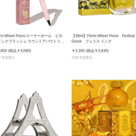
書店
六本
屋書
rris Wheel Press ローラーボール ビロ
【38ml】Ferris Wheel Press Festival
イングブラッシュ ラウンドアバウトリミ
Grove フェリス インク
ッド フェリス
,800
(税込
￥3,080
)
￥3,300
(税込
￥3,630
)
 蔦屋書店
京都 蔦屋書店