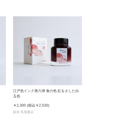
江戸色インク第六弾 食の色 紅をさした白
玉色
￥2,300
(税込
￥2,530
)
銀座 蔦屋書店