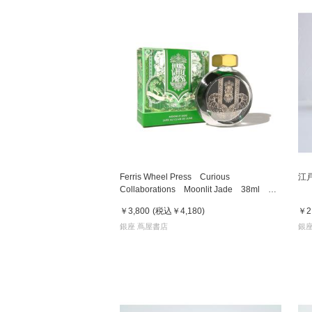
Ferris Wheel Press Curious
江
Collaborations Moonlit Jade 38ml フ
ェリス・ホイール・プレス 万年筆インク
￥3,800
(税込
￥4,180
)
￥2
銀座 蔦屋書店
銀座