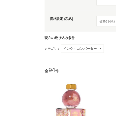
家
価格設定 (税込)
食
現在の絞り込み条件
インク・コンバーター
×
カテゴリ：
e
94
全
件