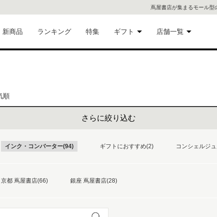
蔦屋書店が集まるモール型
新商品
ランキング
特集
ギフト
店舗一覧
二子
術品
ギフトにおすすめ
蔦屋
気順
eギフト
代官
さらに絞り込む
屋書
像・音
インク・コンバーター(94)
ギフトにおすすめ(2)
コンシェルジュ厳
銀座
書店
具
京都 蔦屋書店(66)
銀座 蔦屋書店(28)
六本
貨
屋書