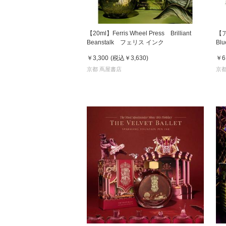
【20ml】Ferris Wheel Press Brilliant
【ア
Beanstalk フェリス インク
Blu
フ
￥3,300
(税込
￥3,630
)
￥6
京都 蔦屋書店
京都