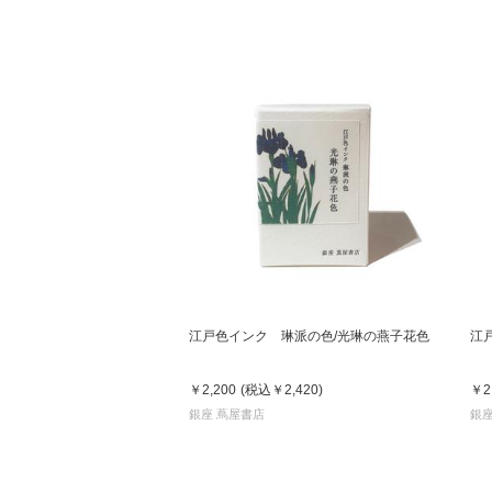
江戸色インク 琳派の色/光琳の燕子花色
江
￥2,200
(税込
￥2,420
)
￥2
銀座 蔦屋書店
銀座