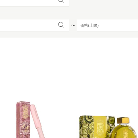
京都
電
〜
書店
品
京都
蔦屋
ギフト
梅田
書店
枚方
書店
広島