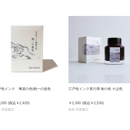
戸色インク 琳派の色/抱一の波色
江戸色インク第六弾 食の色 そば色
,200
(税込
￥2,420
)
￥2,300
(税込
￥2,530
)
 蔦屋書店
銀座 蔦屋書店