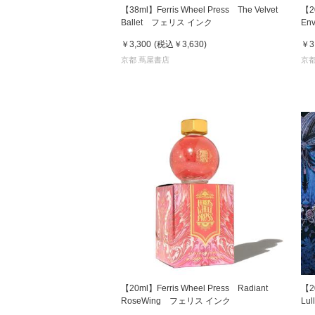
【38ml】Ferris Wheel Press The Velvet
【20
Ballet フェリス インク
En
￥3,300
(税込
￥3,630
)
￥3
京都 蔦屋書店
京都
【20ml】Ferris Wheel Press Radiant
【20
RoseWing フェリス インク
Lu