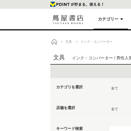
カテゴリー
美
文具
インク・コンバーター
>
>
トップ
文具
インク・コンバーター / 男性人
本
映
カテゴリを選択
楽
全て
店舗を選択
文
全て
キーワード検索
雑