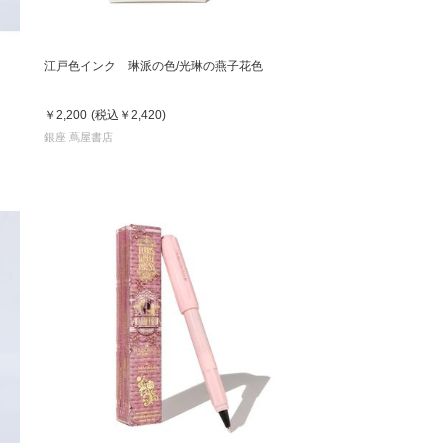
江戸色インク 琳派の色/光琳の燕子花色
￥2,200
(税込
￥2,420
)
銀座 蔦屋書店