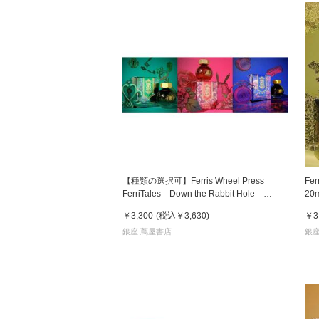
【種類の選択可】Ferris Wheel Press
Fer
FerriTales Down the Rabbit Hole
2
20ml フェリス・ホイール・プレス 万年
筆
￥3,300
(税込
￥3,630
)
￥3
筆インク
銀座 蔦屋書店
銀座