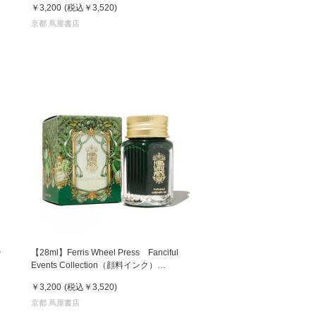
￥3,200
(税込
￥3,520
)
ズ フェリス インク
京都 蔦屋書店
ン
【28ml】Ferris Wheel Press Fanciful
Events Collection（顔料インク）
GALLOPPING GREEN フェリス インク
￥3,200
(税込
￥3,520
)
京都 蔦屋書店