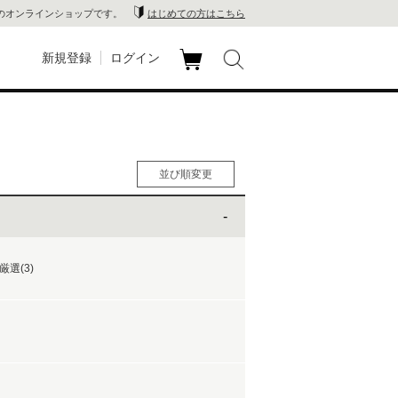
のオンラインショップです。
はじめての方はこちら
新規登録
ログイン
カ
玉川
ート
家電
並び順変更
山 蔦
人気順
男性人気順
店
女性人気順
新着順
選(3)
 蔦屋
価格の安い順
価格の高い順
木 蔦
店