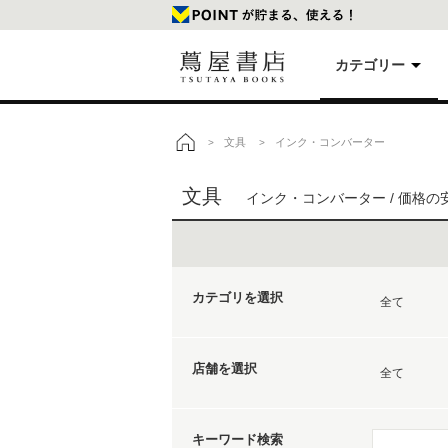
カテゴリー
美
文具
インク・コンバーター
>
>
トップ
文具
インク・コンバーター / 価格の
本
映
カテゴリを選択
楽
全て
店舗を選択
文
全て
キーワード検索
雑