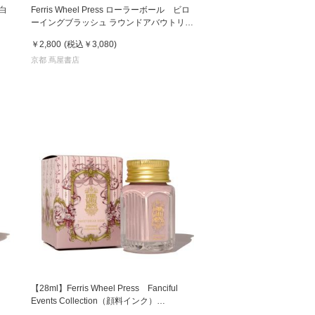
白
Ferris Wheel Press ローラーボール ビロ
ーイングブラッシュ ラウンドアバウトリミ
テッド フェリス
￥2,800
(税込
￥3,080
)
京都 蔦屋書店
【28ml】Ferris Wheel Press Fanciful
Events Collection（顔料インク）
リス
Sweetbriar Rose スィート ブライアー ロー