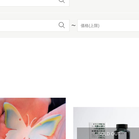
京都
電
〜
書店
品
京都
蔦屋
ギフト
梅田
書店
枚方
書店
広島
SOLD OUT