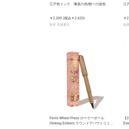
江戸色インク 琳派の色/抱一の波色
江
￥2,200
(税込
￥2,420
)
￥2
銀座 蔦屋書店
銀座
Ferris Wheel Press ローラーボール
【28
Oinking Embers ラウンドアバウトリミテ
Ev
ッド フェリス
Ju