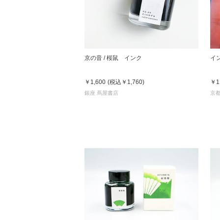
京の音 / 桜鼠 インク
イ
￥1,600
(税込
￥1,760
)
￥1
銀座 蔦屋書店
京都