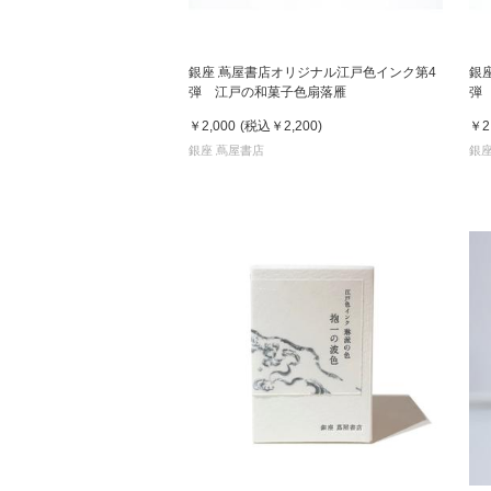
銀座 蔦屋書店オリジナル江戸色インク第4
銀
弾 江戸の和菓子色扇落雁
弾
￥2,000
(税込
￥2,200
)
￥2
銀座 蔦屋書店
銀座