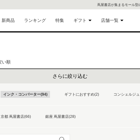
蔦屋書店が集まるモール型
新商品
ランキング
特集
ギフト
店舗一覧
二子
術品
ギフトにおすすめ
蔦屋
安い順
eギフト
代官
さらに絞り込む
屋書
像・音
インク・コンバーター(94)
ギフトにおすすめ(2)
コンシェルジュ厳
銀座
書店
具
京都 蔦屋書店(66)
銀座 蔦屋書店(28)
六本
貨
屋書