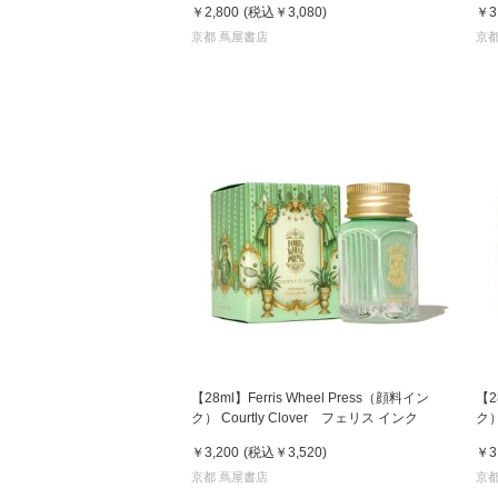
￥2,800
(税込
￥3,080
)
￥3
イ
京都 蔦屋書店
京都
【28ml】Ferris Wheel Press（顔料イン
【2
ク） Courtly Clover フェリス インク
ク）
￥3,200
(税込
￥3,520
)
￥3
京都 蔦屋書店
京都