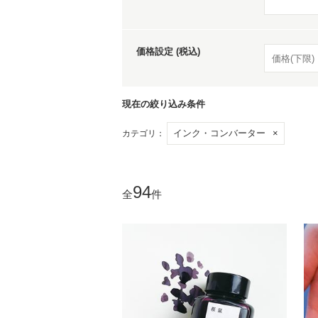
家
価格設定 (税込)
食
現在の絞り込み条件
インク・コンバーター
×
カテゴリ：
e
94
全
件