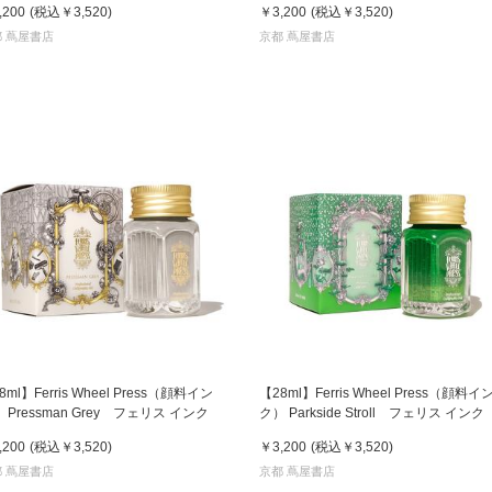
,200
(税込
￥3,520
)
￥3,200
(税込
￥3,520
)
ンク
インク
 蔦屋書店
京都 蔦屋書店
8ml】Ferris Wheel Press（顔料イン
【28ml】Ferris Wheel Press（顔料イ
 Pressman Grey フェリス インク
ク） Parkside Stroll フェリス インク
,200
(税込
￥3,520
)
￥3,200
(税込
￥3,520
)
 蔦屋書店
京都 蔦屋書店