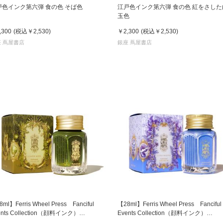
戸色インク第六弾 食の色 そば色
江戸色インク第六弾 食の色 紅をさした
玉色
,300
(税込
￥2,530
)
￥2,300
(税込
￥2,530
)
 蔦屋書店
銀座 蔦屋書店
ml】Ferris Wheel Press Fanciful
【28ml】Ferris Wheel Press Fanciful
ents Collection（顔料インク）
Events Collection（顔料インク）
niperMoss ジュニパーモス フェリス
UltraMarina ウルトラ マリーナ フェ