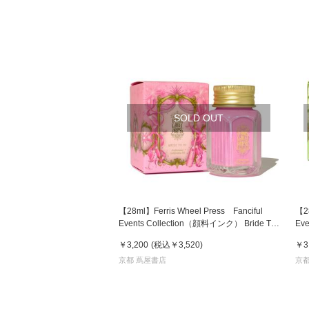
SOLD OUT
【28ml】Ferris Wheel Press Fanciful
【28
Events Collection（顔料インク） Bride To
Ev
Be ブライド トゥー ビー フェリス インク
ピ
￥3,200
(税込
￥3,520
)
￥3
京都 蔦屋書店
京都