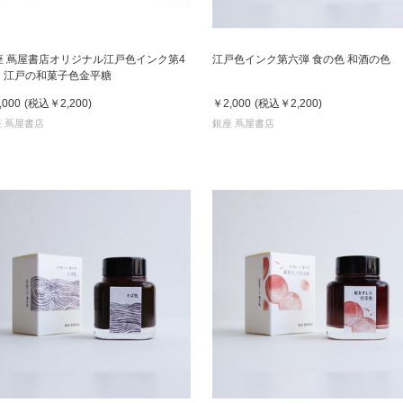
座 蔦屋書店オリジナル江戸色インク第4
江戸色インク第六弾 食の色 和酒の色
 江戸の和菓子色金平糖
,000
(税込
￥2,200
)
￥2,000
(税込
￥2,200
)
 蔦屋書店
銀座 蔦屋書店