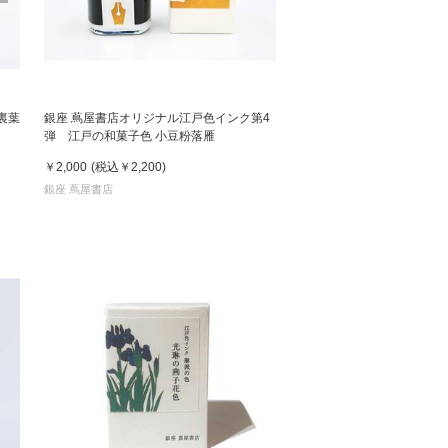
松 蔦
店
 裏葉
銀座 蔦屋書店オリジナル江戸色インク第4
弾 江戸の和菓子色 小豆粉落雁
￥2,000
(税込
￥2,200
)
銀座 蔦屋書店