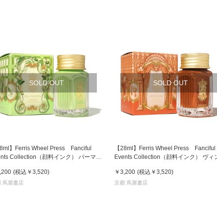
SOLD OUT
SOLD OUT
ml】Ferris Wheel Press Fanciful
【28ml】Ferris Wheel Press Fanciful
ents Collection（顔料インク） パーマ
Events Collection（顔料インク） ヴ
スタチオ フェリス インク
ージ バレー フェリス インク
,200
(税込
￥3,520
)
￥3,200
(税込
￥3,520
)
 蔦屋書店
京都 蔦屋書店