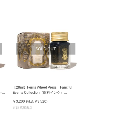
SOLD OUT
【28ml】Ferris Wheel Press Fanciful
ィンテ
Events Collection（顔料インク）
TIMEWORN TREASURES フェリス イン
￥3,200
(税込
￥3,520
)
ク
京都 蔦屋書店