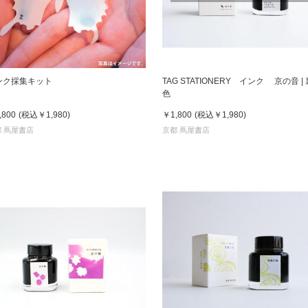
書店
六本
屋書
ンク採集キット
TAG STATIONERY インク 京の音 |
色
,800
(税込
￥1,980
)
￥1,800
(税込
￥1,980
)
 蔦屋書店
京都 蔦屋書店