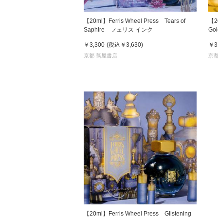
【20ml】Ferris Wheel Press Tears of
【20
Saphire フェリス インク
Go
￥3,300
(税込
￥3,630
)
￥3
京都 蔦屋書店
京都
【20ml】Ferris Wheel Press Glistening