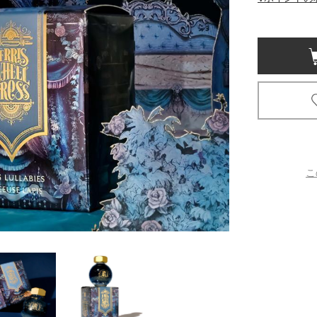
京都
電
書店
品
京都
蔦屋
ギフト
梅田
こ
書店
枚方
書店
広島