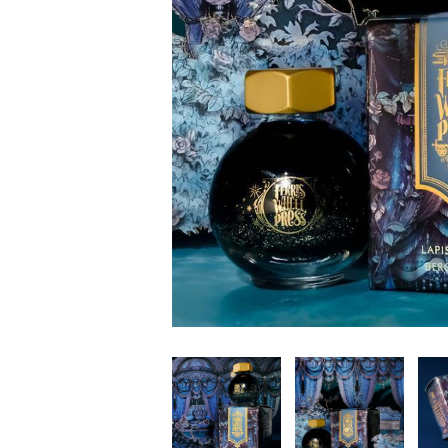
家
食
e