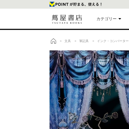
カテゴリー
美
文具
筆記具
インク・コンバーター
>
>
>
トップ
本
映
楽
文
雑