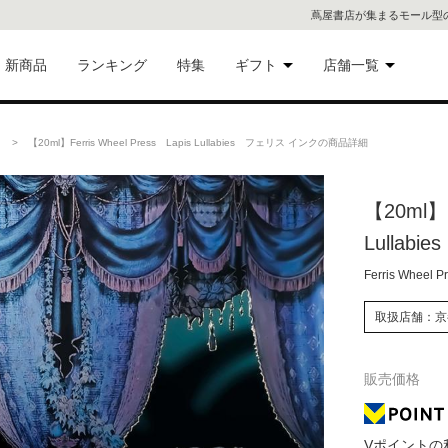
蔦屋書店が集まるモール型
新商品
ランキング
特集
ギフト
店舗一覧
二子
術品
ギフトにおすすめ
> 【20ml】Ferris Wheel Press Lapis Lullabies フェリス インクの商品詳細
蔦屋
eギフト
【20ml】F
代官
Lullab
屋書
像・音
Ferris Wheel P
銀座
取扱店舗：京
書店
具
販売価格
六本
貨
屋書
Vポイントの