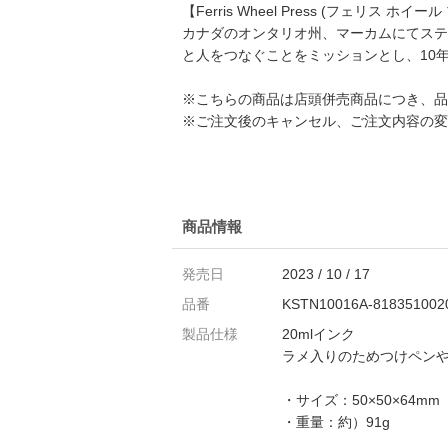
【Ferris Wheel Press (フェリス ホイー
カナダのオンタリオ州、マーカムにてステ
と人をつなぐことをミッションとし、10
※こちらの商品は店頭併売商品につき、品
※ご注文後のキャンセル、ご注文内容の変
商品情報
発売日
2023 / 10 / 17
品番
KSTN10016A-818351002
製品仕様
20mlインク
ラメ入りのためつけペン
・サイズ：50×50×64mm
・重量：約）91g