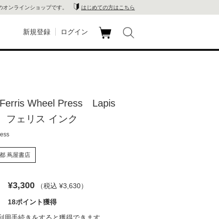
のオンラインショップです。
はじめての方はこちら
新規登録
ログイン
カ
玉川
ート
家電
erris Wheel Press Lapis
山 蔦
ies フェリス インク
店
ress
 蔦屋
都 蔦屋書店
¥3,300
（税込 ¥3,630
）
木 蔦
18ポイント獲得
店
利用手続き
をすると獲得できます