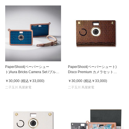
PaperShoot(ペーパーシュー
PaperShoot(ペーパーシュート)
ト)Aura Bricks Camera Set /ブルー
Disco Premium カメラセット
ビーム（Blue Beam）
Black20-mp-disco-Premium
￥30,000
(税込
￥33,000
)
￥30,000
(税込
￥33,000
)
Black_camera-set
二子玉川 蔦屋家電
二子玉川 蔦屋家電