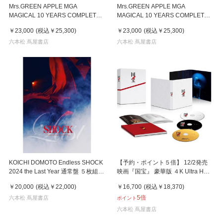
Mrs.GREEN APPLE MGA
Mrs.GREEN APPLE MGA
MAGICAL 10 YEARS COMPLETE
MAGICAL 10 YEARS COMPLETE
FILM BOX ”FJORD”＆”ORIGIN” 初
FILM BOX ”FJORD”＆”ORIGIN” 初
￥23,000
(税込
￥25,300
)
￥23,000
(税込
￥25,300
)
回限定盤 ２Blu-ray+GOODS+ACC
回限定盤 ４DVD+GOODS+ACC
六本松 蔦屋書店
六本松 蔦屋書店
KOICHI DOMOTO Endless SHOCK
【予約・ポイント５倍】 12/2発売
2024 the Last Year 通常盤 ５枚組
映画『国宝』 豪華版 ４K Ultra HD
DVD 堂本光一
Blu-rayDisc+２Blu-ray Disc 李相日
￥20,000
(税込
￥22,000
)
￥16,700
(税込
￥18,370
)
吉沢亮
5倍
六本松 蔦屋書店
ポイント
六本松 蔦屋書店