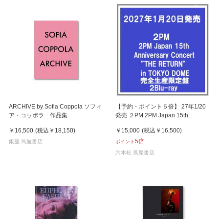
ARCHIVE by Sofia Coppola ソフィ
【予約・ポイント５倍】 27年1/20
ア・コッポラ 作品集
発売 ２PM 2PM Japan 15th
Anniversary Concert”THE
￥16,500
(税込
￥18,150
)
￥15,000
(税込
￥16,500
)
RETURN”in TOKYO DOME 完全生
5倍
銀座 蔦屋書店
産限定盤 ２Blu-ray 店舗購入特典あ
ポイント
り
六本松 蔦屋書店