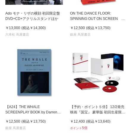
Ado モナ・リザの横顔 初回限定盤
ON THE DANCE FLOOR:
DVD+CD+アクリルスタンドほか
SPINNING OUT ON SCREEN 名
作映画のダンスシーンをまとめた1
￥13,000
(税込
￥14,300
)
￥12,500
(税込
￥13,750
)
冊
六本松 蔦屋書店
銀座 蔦屋書店
【A24】THE WHALE
【予約・ポイント５倍】 12/2発売
SCREENPLAY BOOK by Darren
映画『国宝』 豪華版 初回生産限定
Aronofsky 映画『ザ・ホエー
版 ３DVD 李相日 吉沢亮
￥12,500
(税込
￥13,750
)
￥12,400
(税込
￥13,640
)
ル』 ダーレン・アロノフスキー
5倍
作品集
銀座 蔦屋書店
ポイント