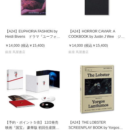
【A24】EUPHORIA FASHION by
【A24】HORROR CAVIAR: A
Heidi Bivens ドラマ『ユーフォリ
COOKBOOK by Justin J Wee ジャ
ア』 ハイディ・ビヴェンス ファ
スティン・J・ウィー 作品集
￥14,000
(税込
￥15,400
)
￥14,000
(税込
￥15,400
)
ッション 作品集
銀座 蔦屋書店
銀座 蔦屋書店
【予約・ポイント５倍】 12/2発売
【A24】THE LOBSTER
映画『国宝』 豪華版 初回生産限定
SCREENPLAY BOOK by Yorgos