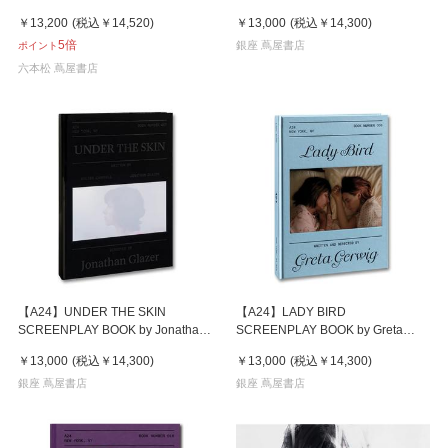
版 ２Blu-ray 李相日 吉沢亮
Lanthimos 映画『ロブスター』
￥13,200
(税込
￥14,520
)
￥13,000
(税込
￥14,300
)
ヨルゴス・ランティモス 作品集
5倍
銀座 蔦屋書店
ポイント
六本松 蔦屋書店
【A24】UNDER THE SKIN
【A24】LADY BIRD
SCREENPLAY BOOK by Jonathan
SCREENPLAY BOOK by Greta
Glazer 映画『アンダー・ザ・スキ
Gerwig 映画『レディ・バー
￥13,000
(税込
￥14,300
)
￥13,000
(税込
￥14,300
)
ン 種の捕食』 ジョナサン・グレ
ド』 グレタ・ガーウィグ 作品集
イザー 作品集
銀座 蔦屋書店
銀座 蔦屋書店