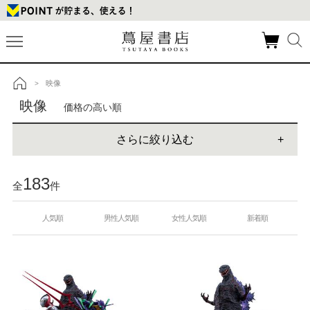
映像
>
トップ
映像
価格の高い順
さらに絞り込む
183
全
件
人気順
男性人気順
女性人気順
新着順