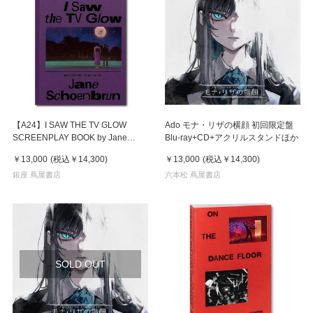
【A24】I SAW THE TV GLOW
Ado モナ・リザの横顔 初回限定盤
SCREENPLAY BOOK by Jane
Blu-ray+CD+アクリルスタンドほか
Schoenbrun 映画『テレビの中に
￥13,000
(税込
￥14,300
)
￥13,000
(税込
￥14,300
)
入りたい』 ジェーン・シェーンブ
ルン 作品集
銀座 蔦屋書店
六本松 蔦屋書店
SOLD OUT