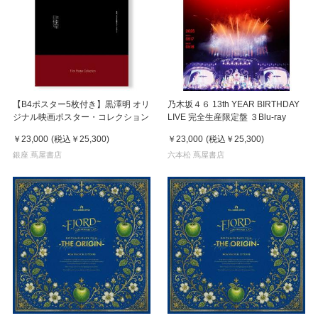
【B4ポスター5枚付き】黒澤明 オリ
乃木坂４６ 13th YEAR BIRTHDAY
ジナル映画ポスター・コレクション
LIVE 完全生産限定盤 ３Blu-ray
￥23,000
(税込
￥25,300
)
￥23,000
(税込
￥25,300
)
銀座 蔦屋書店
六本松 蔦屋書店