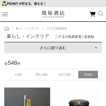
暮らし・インテリア
二子玉川蔦屋家電
>
>
トップ
暮らし・インテリア
二子玉川蔦屋家電 / 新着順
さらに絞り込む
548
全
件
人気順
男性人気順
女性人気順
新着順