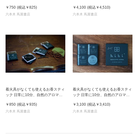
を。 hibi 10MINUTES AROMA
を。 hibi 10MINUTES AROMA 5
￥750
(税込
￥825
)
￥4,100
(税込
￥4,510
)
点セット
六本木 蔦屋書店
六本木 蔦屋書店
着火具がなくても使えるお香スティ
着火具がなくても使えるお香スティ
ック 日常に10分、自然のアロマ
ック 日常に10分、自然のアロマ
を。 hibi 10MINUTES AROMA
を。 hibi 10MINUTES AROMA
￥850
(税込
￥935
)
￥3,100
(税込
￥3,410
)
deepシリーズ
deepシリーズ ３種ギフトボックス
六本木 蔦屋書店
六本木 蔦屋書店