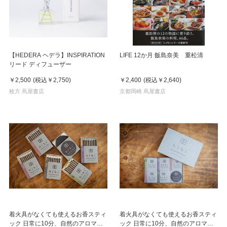
【HEDERA ヘデラ】INSPIRATION
LIFE 12か月 飯島奈美 重松清
リード ディフューザー
￥2,500
(税込
￥2,750
)
￥2,400
(税込
￥2,640
)
枚方 蔦屋書店
京都岡崎 蔦屋書店
着火具がなくても使えるお香スティ
着火具がなくても使えるお香スティ
ック 日常に10分、自然のアロマ
ック 日常に10分、自然のアロマ