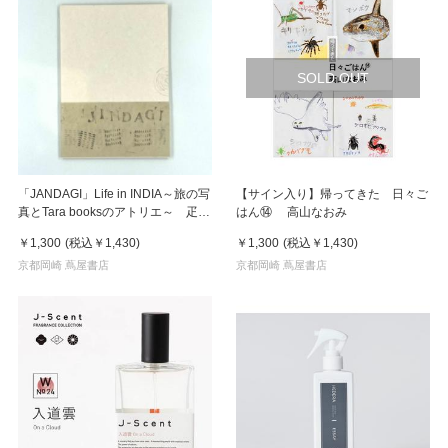
SOLD OUT
「JANDAGI」Life in INDIA～旅の写
【サイン入り】帰ってきた 日々ご
真とTara booksのアトリエ～ 疋田
はん⑭ 高山なおみ
千里
￥1,300
(税込
￥1,430
)
￥1,300
(税込
￥1,430
)
京都岡崎 蔦屋書店
京都岡崎 蔦屋書店