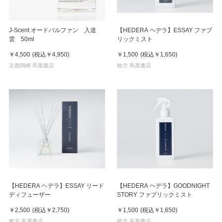
J-Scent オードパルファン 入道
【HEDERA ヘデラ】ESSAY ファブ
雲 50ml
リックミスト
￥4,500
(税込
￥4,950
)
￥1,500
(税込
￥1,650
)
京都岡崎 蔦屋書店
枚方 蔦屋書店
【HEDERA ヘデラ】ESSAY リード
【HEDERA ヘデラ】GOODNIGHT
ディフューザー
STORY ファブリックミスト
￥2,500
(税込
￥2,750
)
￥1,500
(税込
￥1,650
)
枚方 蔦屋書店
枚方 蔦屋書店