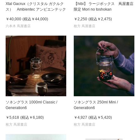
Xtal Gacrux（クリスタル ガクルク
【hibi】 ラージボックス 蔦屋書店
ス） Ambientec アンビエンテック
限定 Mori no toshokan
￥40,000
(税込
￥44,000
)
￥2,250
(税込
￥2,475
)
六本木 蔦屋書店
枚方 蔦屋書店
ソネングラス 1000ml Classic /
ソネングラス 250ml Mini /
Generation6
Generation6
￥5,618
(税込
￥6,180
)
￥4,927
(税込
￥5,420
)
枚方 蔦屋書店
枚方 蔦屋書店