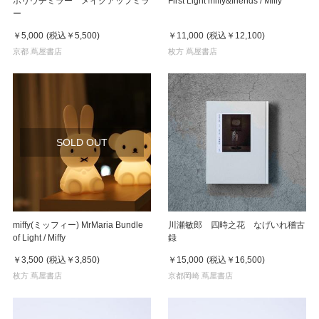
ホリウチミラー メイクアップミラ
First Light miffy&friends / Miffy
ー
￥5,000
(税込
￥5,500
)
￥11,000
(税込
￥12,100
)
京都 蔦屋書店
枚方 蔦屋書店
SOLD OUT
miffy(ミッフィー) MrMaria Bundle
川瀬敏郎 四時之花 なげいれ稽古
of Light / Miffy
録
￥3,500
(税込
￥3,850
)
￥15,000
(税込
￥16,500
)
枚方 蔦屋書店
京都岡崎 蔦屋書店