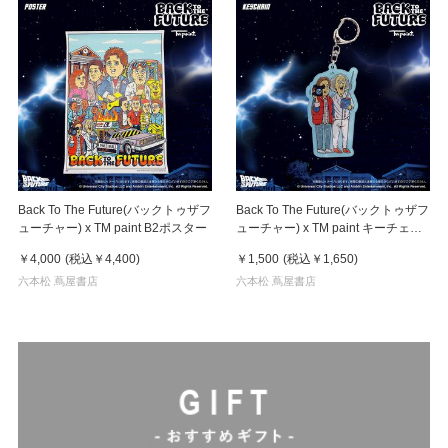
Back To The Future(バックトゥザフ
Back To The Future(バックトゥザフ
ューチャー) x TM paint B2ポスター
ューチャー) x TM paint キーチェー
ン Marty & Doc(マーティ＆ドク)
￥4,000
(税込
￥4,400
)
￥1,500
(税込
￥1,650
)
六本松 蔦屋書店
六本松 蔦屋書店