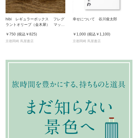
hibi レギュラーボックス フレグ
幸せについて 谷川俊太郎
ラントオリーブ（金木犀） マット
付
￥750
(税込
￥825
)
￥1,000
(税込
￥1,100
)
京都岡崎 蔦屋書店
京都岡崎 蔦屋書店