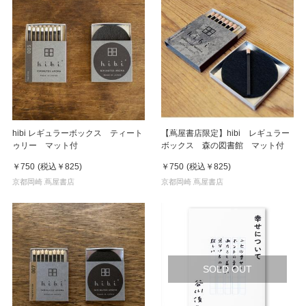
hibi レギュラーボックス ティート
【蔦屋書店限定】hibi レギュラー
ゥリー マット付
ボックス 森の図書館 マット付
￥750
(税込
￥825
)
￥750
(税込
￥825
)
京都岡崎 蔦屋書店
京都岡崎 蔦屋書店
SOLD OUT