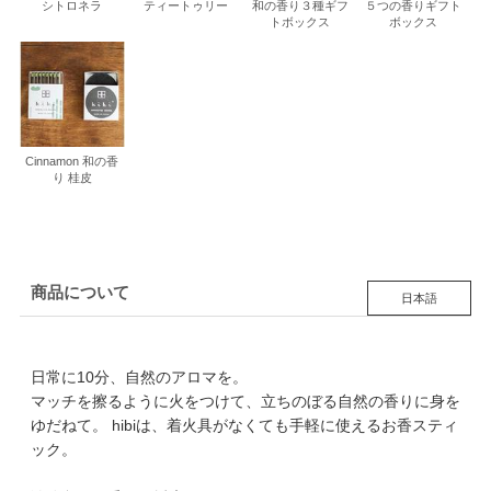
シトロネラ
ティートゥリー
和の香り３種ギフ
５つの香りギフト
トボックス
ボックス
Cinnamon 和の香
り 桂皮
商品について
日本語
日常に10分、自然のアロマを。
マッチを擦るように火をつけて、立ちのぼる自然の香りに身を
ゆだねて。 hibiは、着火具がなくても手軽に使えるお香スティ
ック。