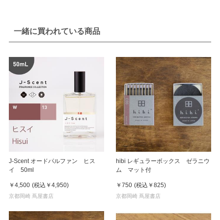
一緒に買われている商品
J-Scent オードパルファン ヒス
hibi レギュラーボックス ゼラニウ
イ 50ml
ム マット付
￥4,500
(税込
￥4,950
)
￥750
(税込
￥825
)
京都岡崎 蔦屋書店
京都岡崎 蔦屋書店