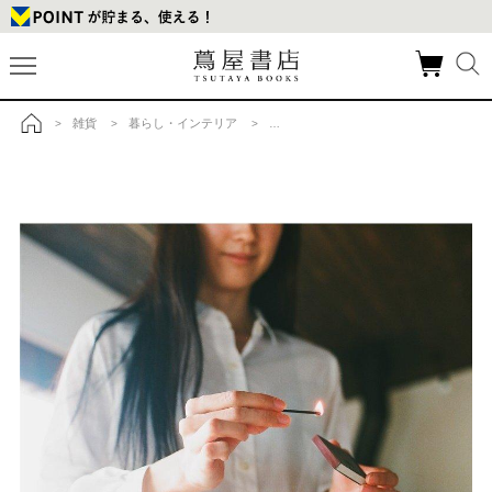
雑貨
暮らし・インテリア
アロマディフューザー・フレグランス
>
>
>
>
トップ