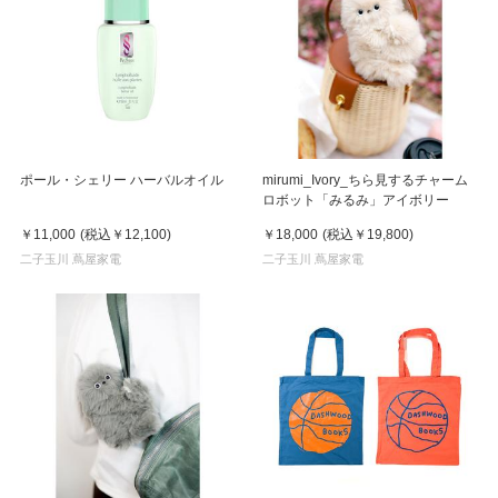
ポール・シェリー ハーバルオイル
mirumi_Ivory_ちら見するチャーム
ロボット「みるみ」アイボリー
￥11,000
(税込
￥12,100
)
￥18,000
(税込
￥19,800
)
二子玉川 蔦屋家電
二子玉川 蔦屋家電