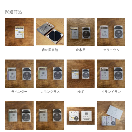
関連商品
森の図書館
金木犀
ゼラニウム
ラベンダー
レモングラス
ゆず
イランイラン