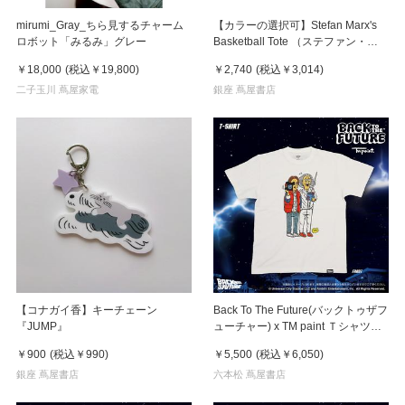
mirumi_Gray_ちら見するチャーム
【カラーの選択可】Stefan Marx's
ロボット「みるみ」グレー
Basketball Tote （ステファン・マ
ルクス）トートバッグ
￥18,000
(税込
￥19,800
)
￥2,740
(税込
￥3,014
)
二子玉川 蔦屋家電
銀座 蔦屋書店
【コナガイ香】キーチェーン
Back To The Future(バックトゥザフ
『JUMP』
ューチャー) x TM paint Ｔシャツ
Marty(マーティ) & Doc(ドク)
￥900
(税込
￥990
)
￥5,500
(税込
￥6,050
)
銀座 蔦屋書店
六本松 蔦屋書店