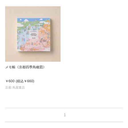
メモ帳《京都四季鳥瞰図》
￥600
(税込
￥660
)
京都 蔦屋書店
1