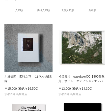
人気順
男性人気順
女性人気順
新着順
川瀬敏郎 四時之花 なげいれ稽古
松江泰治 gazetteerCC【800部限
録
定、サイン、エディションナンバー
入り】
￥15,000
(税込
￥16,500
)
￥13,000
(税込
￥14,300
)
京都岡崎 蔦屋書店
京都岡崎 蔦屋書店