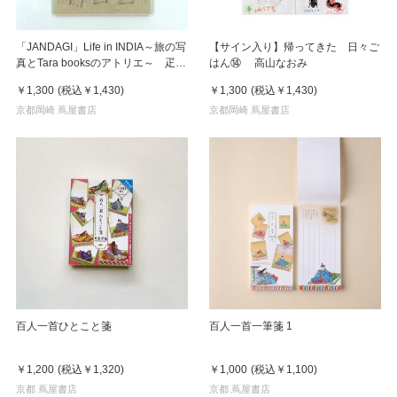
「JANDAGI」Life in INDIA～旅の写
【サイン入り】帰ってきた 日々ご
真とTara booksのアトリエ～ 疋田
はん⑭ 高山なおみ
千里
￥1,300
(税込
￥1,430
)
￥1,300
(税込
￥1,430
)
京都岡崎 蔦屋書店
京都岡崎 蔦屋書店
百人一首ひとこと箋
百人一首一筆箋 1
￥1,200
(税込
￥1,320
)
￥1,000
(税込
￥1,100
)
京都 蔦屋書店
京都 蔦屋書店