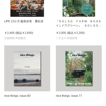
LIFE 12か月 飯島奈美 重松清
『ＳＯＬＳＯ ＦＡＲＭ ＢＯＯＫ
インドアグリーン』 ＳＯＬＳＯ
ＦＡＲＭ 小学館
￥2,400
(税込
￥2,640
)
￥2,000
(税込
￥2,200
)
京都岡崎 蔦屋書店
二子玉川 蔦屋家電
nice things. issue.80
nice things. issue.77