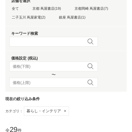
店舗を選択
全て
京都 蔦屋書店(19)
京都岡崎 蔦屋書店(7)
二子玉川 蔦屋家電(2)
銀座 蔦屋書店(1)
キーワード検索
価格設定 (税込)
〜
現在の絞り込み条件
暮らし・インテリア
×
カテゴリ：
29
全
件