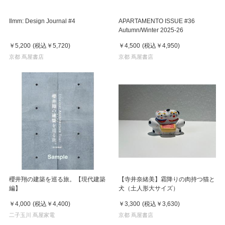
Ilmm: Design Journal #4
APARTAMENTO ISSUE #36
Autumn/Winter 2025-26
￥5,200
(税込
￥5,720
)
￥4,500
(税込
￥4,950
)
京都 蔦屋書店
京都 蔦屋書店
櫻井翔の建築を巡る旅。【現代建築
【寺井奈緒美】霜降りの肉持つ猫と
編】
犬（土人形大サイズ）
￥4,000
(税込
￥4,400
)
￥3,300
(税込
￥3,630
)
二子玉川 蔦屋家電
京都 蔦屋書店