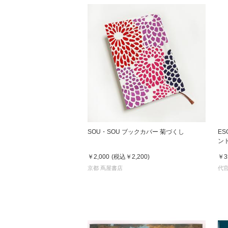
SOU・SOU ブックカバー 菊づくし
E
ント
ン入
￥2,000
(税込
￥2,200
)
￥3
京都 蔦屋書店
代官