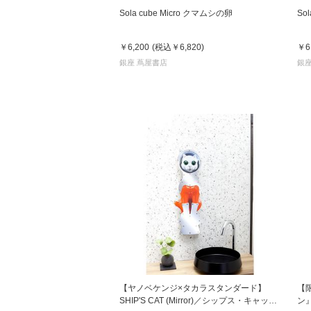
Sola cube Micro クマムシの卵
So
￥6,200
(税込
￥6,820
)
￥6
銀座 蔦屋書店
銀座
【ヤノベケンジ×タカラスタンダード】
【
SHIP'S CAT (Mirror)／シップス・キャッ
ン