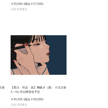
￥25,000
(税込
￥27,500
)
京都 蔦屋書店
文後
【受注・作品：凪】胸騒ぎ（夏） ※注文後
3～4か月以降発送予定
￥45,455
(税込
￥50,000
)
京都 蔦屋書店