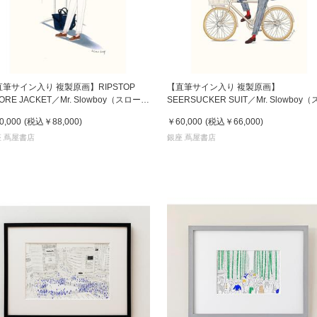
書店
六本
屋書
直筆サイン入り 複製原画】RIPSTOP
【直筆サイン入り 複製原画】
ORE JACKET／Mr. Slowboy（スローボ
SEERSUCKER SUIT／Mr. Slowboy
イ）
ーボーイ）
0,000
(税込
￥88,000
)
￥60,000
(税込
￥66,000
)
 蔦屋書店
銀座 蔦屋書店