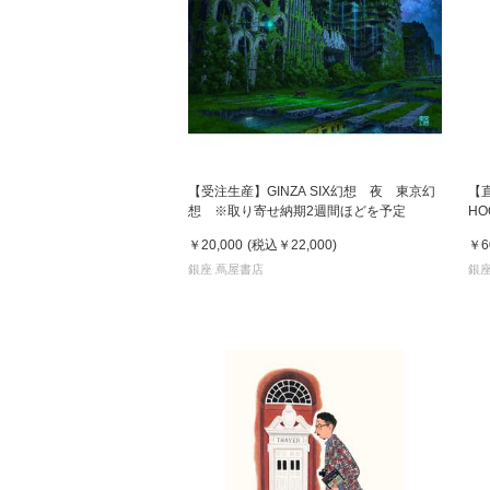
家
食
【受注生産】GINZA SIX幻想 夜 東京幻
【
想 ※取り寄せ納期2週間ほどを予定
HO
e
￥20,000
(税込
￥22,000
)
￥6
銀座 蔦屋書店
銀座