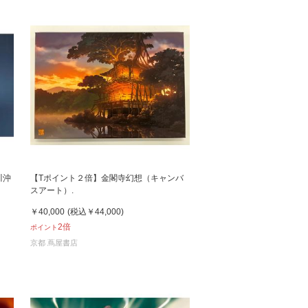
川沖
【Tポイント２倍】金閣寺幻想（キャンバ
スアート）.
￥40,000
(税込
￥44,000
)
2倍
ポイント
京都 蔦屋書店