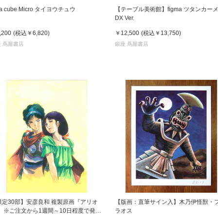
la cube Micro タイヨウチュウ
【テーブル美術館】figma ツタンカー
DX Ver.
,200
(税込
￥6,820
)
￥12,500
(税込
￥13,750
)
 蔦屋書店
銀座 蔦屋書店
限定30部】安彦良和 複製原画『アリオ
【版画：直筆サイン入】木乃伊怪獣・
』 ※ご注文から1週間～10日程度で発送
ラオス