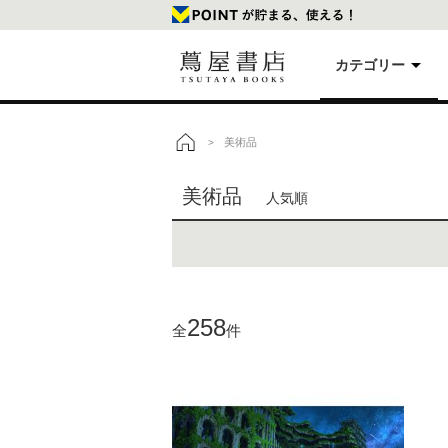
カテゴリー
美
美術品
>
トップ
美術品
人気順
本
映
楽
258
全
件
文
雑