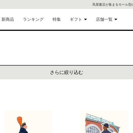
蔦屋書店が集まるモール型
新商品
ランキング
特集
ギフト
店舗一覧
二子
術品
ギフトにおすすめ
蔦屋
eギフト
代官
さらに絞り込む
屋書
像・音
銀座
書店
具
六本
貨
屋書