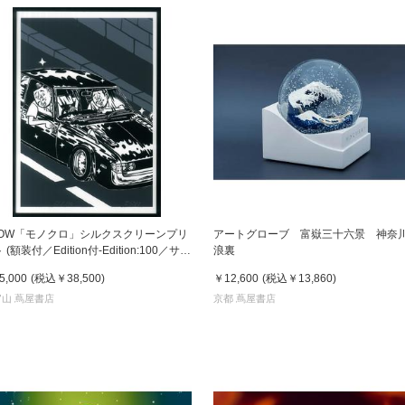
SOW「モノクロ」シルクスクリーンプリ
アートグローブ 富嶽三十六景 神奈
 (額装付／Edition付-Edition:100／サイ
浪裏
)
5,000
(税込
￥38,500
)
￥12,600
(税込
￥13,860
)
山 蔦屋書店
京都 蔦屋書店