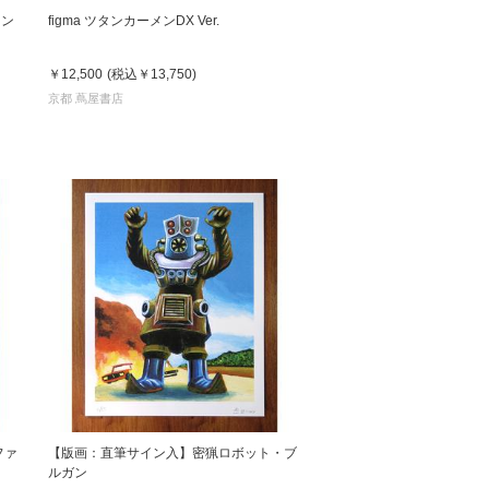
メン
figma ツタンカーメンDX Ver.
￥12,500
(税込
￥13,750
)
京都 蔦屋書店
ファ
【版画：直筆サイン入】密猟ロボット・ブ
ルガン