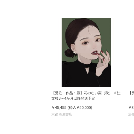
【受注・作品：凪】花のない実（秋） ※注
【受
文後3～4か月以降発送予定
￥45,455
(税込
￥50,000
)
￥3
京都 蔦屋書店
京都