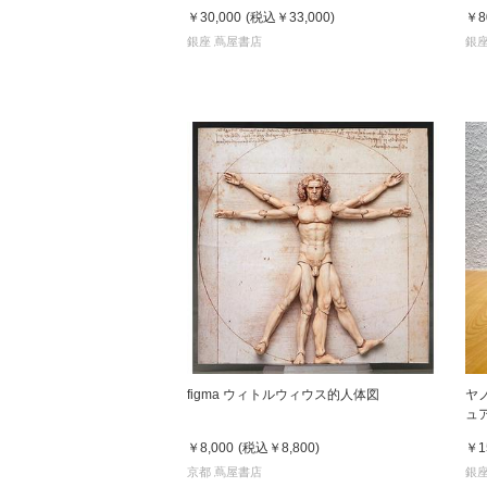
ト・ミラー
予
￥30,000
(税込
￥33,000
)
￥8
銀座 蔦屋書店
銀座
figma ウィトルウィウス的人体図
ヤノ
ュ
￥8,000
(税込
￥8,800
)
￥1
京都 蔦屋書店
銀座