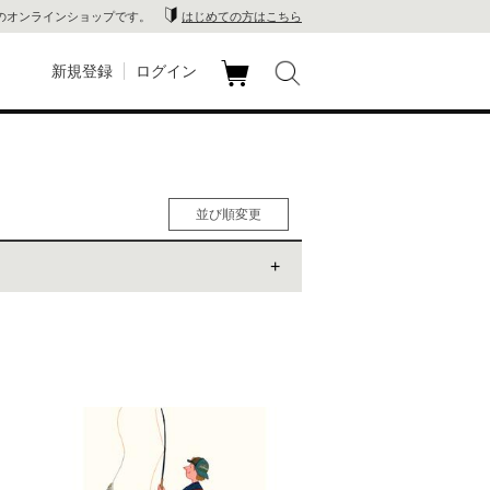
のオンラインショップです。
はじめての方はこちら
新規登録
ログイン
カ
玉川
ート
家電
並び順変更
山 蔦
人気順
男性人気順
店
女性人気順
新着順
 蔦屋
価格の安い順
価格の高い順
木 蔦
店