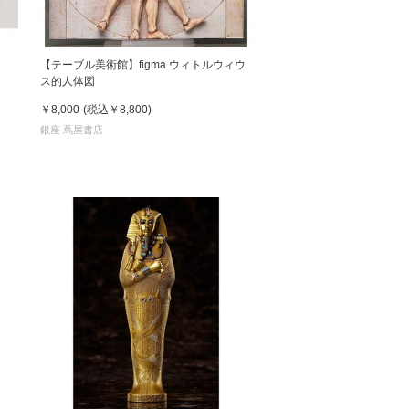
【テーブル美術館】figma ウィトルウィウ
ス的人体図
￥8,000
(税込
￥8,800
)
銀座 蔦屋書店