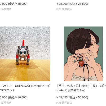
定
0,000
(税込
￥88,000
)
￥25,000
(税込
￥27,500
)
 蔦屋書店
京都 蔦屋書店
ベケンジ SHIP'S CAT (Flying)/フィギ
【受注・作品：凪】苺狩り（夏） ※注
アマスコット
3～4か月以降発送予定
5,000
(税込
￥16,500
)
￥45,455
(税込
￥50,000
)
 蔦屋書店
京都 蔦屋書店