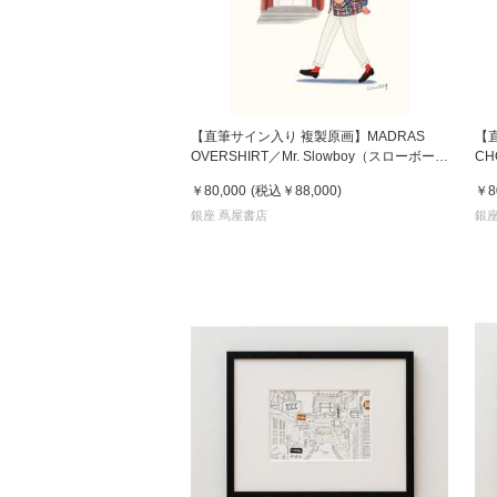
【直筆サイン入り 複製原画】MADRAS
【
OVERSHIRT／Mr. Slowboy（スローボー
CH
イ）
ー
￥80,000
(税込
￥88,000
)
￥8
銀座 蔦屋書店
銀座