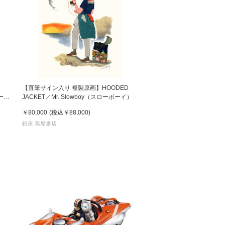
 蔦屋
岡崎
【直筆サイン入り 複製原画】HOODED
書店
ローボ
JACKET／Mr. Slowboy（スローボーイ）
￥80,000
(税込
￥88,000
)
 蔦屋
銀座 蔦屋書店
 蔦屋
 蔦屋