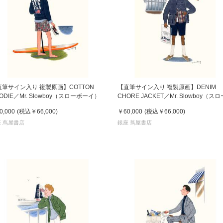
京都
電
書店
品
京都
直筆サイン入り 複製原画】COTTON
【直筆サイン入り 複製原画】DENIM
蔦屋
ODIE／Mr. Slowboy（スローボーイ）
CHORE JACKET／Mr. Slowboy（ス
ギフト
ーイ）
0,000
(税込
￥66,000
)
￥60,000
(税込
￥66,000
)
梅田
 蔦屋書店
銀座 蔦屋書店
書店
枚方
書店
広島