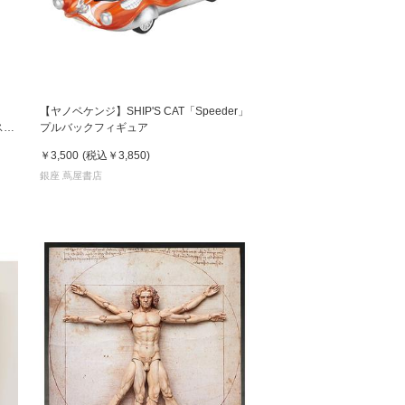
松 蔦
店
【ヤノベケンジ】SHIP'S CAT「Speeder」
（スロ
プルバックフィギュア
￥3,500
(税込
￥3,850
)
銀座 蔦屋書店