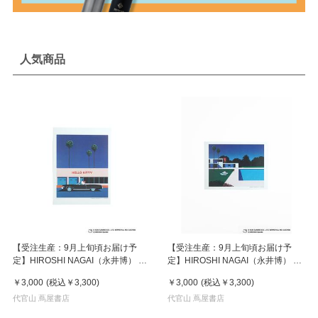
人気商品
【受注生産：9月上旬頃お届け予
【受注生産：9月上旬頃お届け予
定】HIROSHI NAGAI（永井博） ×
定】HIROSHI NAGAI（永井博） ×
HELLO KITTY （ハローキティ） ポ
HELLO KITTY （ハローキティ） ポ
￥3,000
(税込
￥3,300
)
￥3,000
(税込
￥3,300
)
スター / KTHN-PT Untitled 1
スター / KTHN-PT Untitled 3
代官山 蔦屋書店
代官山 蔦屋書店