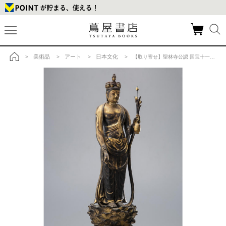
美術品
アート
日本文化
>
>
>
> 【取り寄せ】聖林寺公認 国宝十一面観音立像 （木彫再現像）【蔦屋書店 限定】の商品詳細
トップ