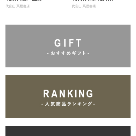
KEY HOLDER / KTHN-AKF Untitled
CANVAS PRINT / KTHN-CP
2
代官山 蔦屋書店
Untitled 1 ※通常商品との同時購入
代官山 蔦屋書店
不可