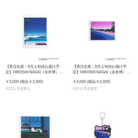
【受注生産：9月上旬頃お届け予
【受注生産：9月上旬頃お届け予
定】HIROSHI NAGAI（永井博） ×
定】HIROSHI NAGAI（永井博） ×
HELLO KITTY （ハローキティ） ポ
HELLO KITTY （ハローキティ） ポ
￥3,000
(税込
￥3,300
)
￥3,000
(税込
￥3,300
)
スター / KTHN-PT Untitled 2
スター / KTHN-PT Untitled 5
代官山 蔦屋書店
代官山 蔦屋書店