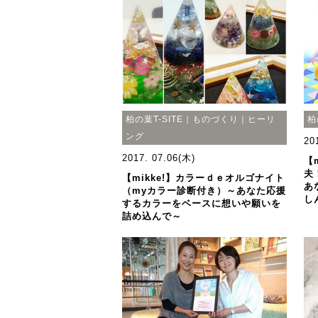
柏の葉T-SITE｜ものづくり｜ヒーリ
柏
ング
20
2017. 07.06(木)
【
夫
【mikke!】カラーｄｅオルゴナイト
あ
（myカラー診断付き）～あなた応援
し
するカラーをベースに想いや願いを
詰め込んで～