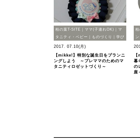
柏の葉T-SITE｜ママ(子連れOK)｜マ
柏
タニティ・ベビー｜ものづくり｜学び
ン
2017. 07.10(月)
20
【mikke!】特別な誕生日をプランニ
【
ングしよう ～プレママのためのマ
暮
タニティロゼットづくり～
の
座