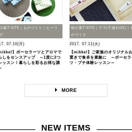
の葉T-SITE｜ものづくり｜ヒーリ
柏の葉T-SITE｜ママ(子連れOK)｜
グ
のづくり
17. 07.10(月)
2017. 07.11(火)
mikke!】ポーセラーツとアロマで
【mikke!】ご家族のオリジナル
らしをセンスアップ ～1度に2つ
置きで食卓を素敵に ～ポーセラ
レッスン！暮らしを彩るお得な講
ツ・プチ体験レッスン～
～
MORE
NEW ITEMS