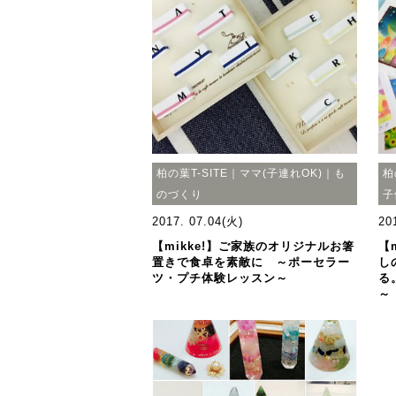
柏の葉T-SITE｜ママ(子連れOK)｜も
柏
のづくり
子
2017. 07.04(火)
20
【mikke!】ご家族のオリジナルお箸
【
置きで食卓を素敵に ～ポーセラー
し
ツ・プチ体験レッスン～
る
～