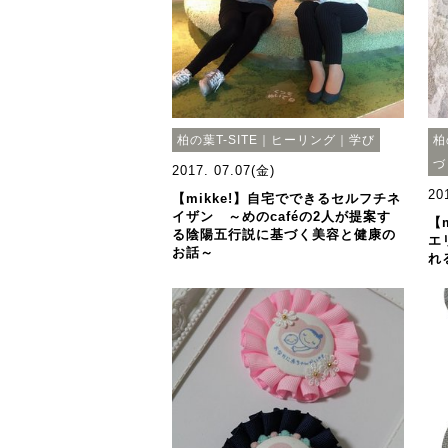
柏の葉T-SITE｜ヒーリング｜学び
柏
づ
2017. 07.07(金)
20
【mikke!】自宅でできるセルフチネ
イザン ～めのcaféの2人が提案す
【
る陰陽五行説に基づく美容と健康の
エ
お話～
れ