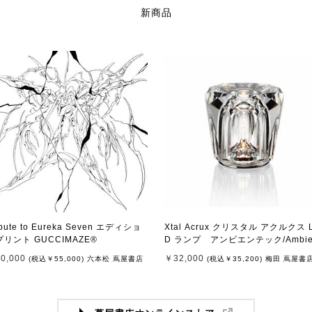
新商品
ibute to Eureka Seven エディショ
Xtal Acrux クリスタル アクルクス 
リント GUCCIMAZE®
D ランプ アンビエンテック/Ambie
ec
0,000
￥32,000
(税込
￥55,000
)
六本松 蔦屋書店
(税込
￥35,200
)
梅田 蔦屋書