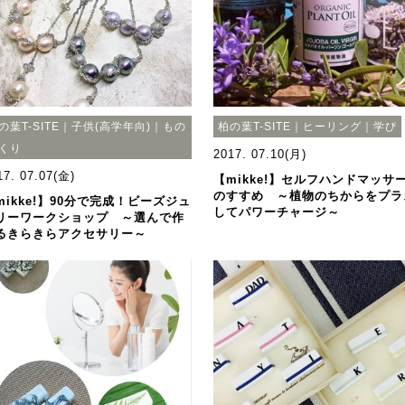
の葉T-SITE｜子供(高学年向)｜もの
柏の葉T-SITE｜ヒーリング｜学び
くり
2017. 07.10(月)
17. 07.07(金)
【mikke!】セルフハンドマッサ
のすすめ ～植物のちからをプラ
mikke!】90分で完成！ビーズジュ
してパワーチャージ～
リーワークショップ ～選んで作
るきらきらアクセサリー～