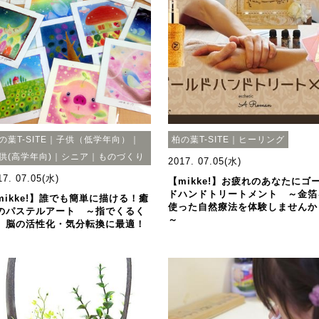
の葉T-SITE｜子供（低学年向）｜
柏の葉T-SITE｜ヒーリング
供(高学年向)｜シニア｜ものづくり
2017. 07.05(水)
17. 07.05(水)
【mikke!】お疲れのあなたにゴ
ドハンドトリートメント ～金箔
mikke!】誰でも簡単に描ける！癒
使った自然療法を体験しませんか
のパステルアート ～指でくるく
～
。脳の活性化・気分転換に最適！