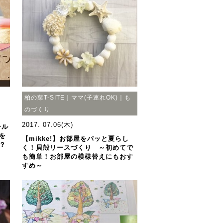
柏の葉T-SITE｜ママ(子連れOK)｜も
のづくり
2017. 07.06(木)
ール
を
【mikke!】お部屋をパッと夏らし
？
く！貝殻リースづくり ～初めてで
も簡単！お部屋の模様替えにもおす
すめ～