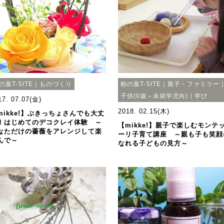
の葉T-SITE｜ものづくり
柏の葉T-SITE｜親子・ファミリー
子供(0歳～未就学児向)｜学び
17. 07.07(金)
2018. 02.15(木)
mikke!】ぶきっちょさんでも大丈
！はじめてのデコクレイ体験 ～
【mikke!】親子で楽しむモンテ
なただけの薔薇をアレンジして楽
ーリ子育て講座 ～親も子も笑顔
んで～
なれる子どもの見方～