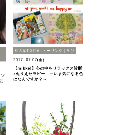
｜
柏の葉T-SITE｜ヒーリング｜学び
2017. 07.07(金)
【mikke!】心の中をリラックス診断
♪ぬりえセラピー ～いま気になる色
ッソ
はなんですか？～
に