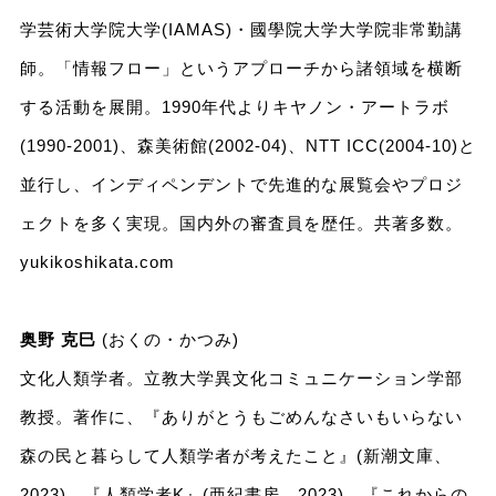
学芸術大学院大学(IAMAS)・國學院大学大学院非常勤講
師。「情報フロー」というアプローチから諸領域を横断
する活動を展開。1990年代よりキヤノン・アートラボ
(1990-2001)、森美術館(2002-04)、NTT ICC(2004-10)と
並行し、インディペンデントで先進的な展覧会やプロジ
ェクトを多く実現。国内外の審査員を歴任。共著多数。
yukikoshikata.com
奥野 克巳
(おくの・かつみ)
文化人類学者。立教大学異文化コミュニケーション学部
教授。著作に、『ありがとうもごめんなさいもいらない
森の民と暮らして人類学者が考えたこと』(新潮文庫、
2023)、『人類学者K』(亜紀書房、2023)、『これからの