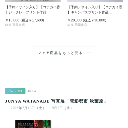
【予約／サイン入り】【コナガイ香
【予約／サイン入り】【コナガイ香
】ジークレープリント作品
】キャンバスプリント作品
『TROPICAL』（シート）※10月
『Warm』 ※10月上旬頃発送予定
￥16,000
(税込
￥17,600
)
￥28,000
(税込
￥30,800
)
上旬頃発送予定
銀座 蔦屋書店
銀座 蔦屋書店
フェア商品をもっと見る
Fair 03
GINZA
JUNYA WATANABE 写真展「電影都市 秋葉原」
2026年7月18日（土）
9月2日（水）
—