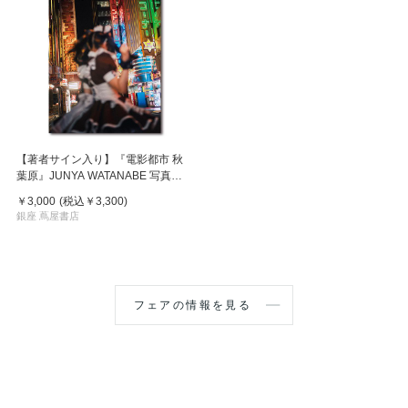
【著者サイン入り】『電影都市 秋
葉原』JUNYA WATANABE 写真作
品集
￥3,000
(税込
￥3,300
)
銀座 蔦屋書店
フェアの情報を見る