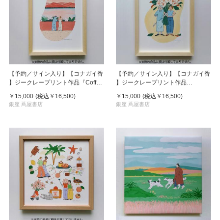
【予約／サイン入り】【コナガイ香
【予約／サイン入り】【コナガイ香
】ジークレープリント作品『Coffee
】ジークレープリント作品
break』（シート）※10月上旬頃発
『FRIENDS_A』（シート）※10月
￥15,000
(税込
￥16,500
)
￥15,000
(税込
￥16,500
)
送予定
上旬頃発送予定
銀座 蔦屋書店
銀座 蔦屋書店