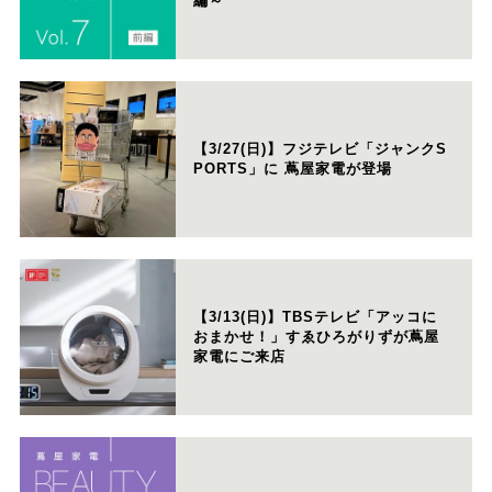
編～
【3/27(日)】フジテレビ「ジャンクS
PORTS」に 蔦屋家電が登場
【3/13(日)】TBSテレビ「アッコに
おまかせ！」すゑひろがりずが蔦屋
家電にご来店