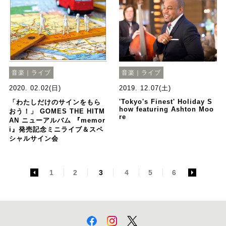
音楽｜ライブ
音楽｜ライブ
2020. 02.02(日)
2019. 12.07(土)
'Tokyo's Finest' Holiday S
「わたしだけのサインをもら
how featuring Ashton Moo
おう！」 GOMES THE HITM
re
AN ニューアルバム 『memor
i』発売記念ミニライブ＆スペ
シャルサイン会
<
1
2
3
4
5
6
>