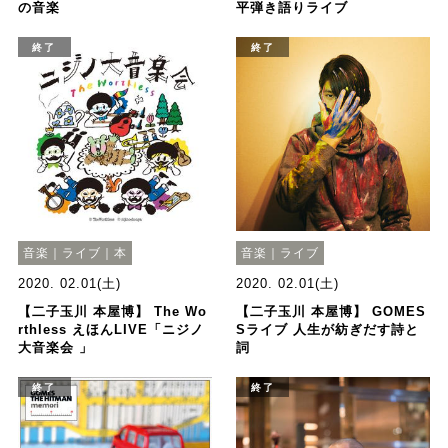
の音楽
平弾き語りライブ
終了
終了
音楽｜ライブ｜本
音楽｜ライブ
2020. 02.01(土)
2020. 02.01(土)
【二子玉川 本屋博】 The Wo
【二子玉川 本屋博】 GOMES
rthless えほんLIVE「ニジノ
Sライブ 人生が紡ぎだす詩と
大音楽会 」
詞
終了
終了