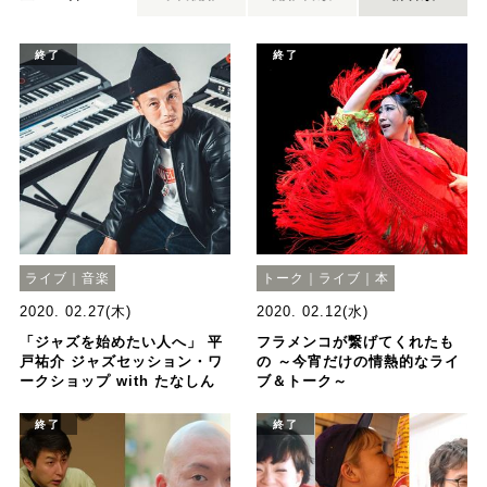
終了
終了
ライブ｜音楽
トーク｜ライブ｜本
2020. 02.27(木)
2020. 02.12(水)
「ジャズを始めたい人へ」 平
フラメンコが繋げてくれたも
戸祐介 ジャズセッション・ワ
の ～今宵だけの情熱的なライ
ークショップ with たなしん
ブ＆トーク～
終了
終了