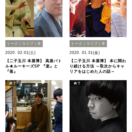
トーク｜ライブ｜本
トーク｜ライブ｜本
2020. 02.01(土)
2020. 01.31(金)
【二子玉川 本屋博】 高座バト
【二子玉川 本屋博】 本に関わ
ル★ルーキーズSP 『楽』と
り続ける方法 ～取次からキャ
『落』
リアをはじめた人の話～
終了
終了