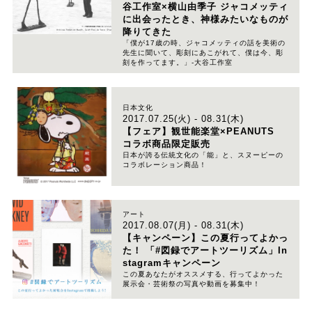
谷工作室×横山由季子 ジャコメッティ
に出会ったとき、神様みたいなものが
降りてきた
「僕が17歳の時、ジャコメッティの話を美術の
先生に聞いて、彫刻にあこがれて、僕は今、彫
刻を作ってます。」-大谷工作室
日本文化
2017.07.25(火) - 08.31(木)
【フェア】観世能楽堂×PEANUTS
コラボ商品限定販売
日本が誇る伝統文化の「能」と、スヌーピーの
コラボレーション商品！
アート
2017.08.07(月) - 08.31(木)
【キャンペーン】この夏行ってよかっ
た！ 「#図録でアートツーリズム」In
stagramキャンペーン
この夏あなたがオススメする、行ってよかった
展示会・芸術祭の写真や動画を募集中！