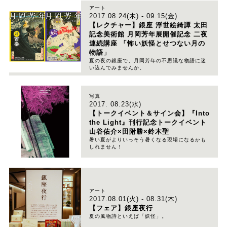
アート
2017.08.24(木) - 09.15(金)
【レクチャー】銀座 浮世絵綺譚 太田
記念美術館 月岡芳年展開催記念 二夜
連続講座 「怖い妖怪とせつない月の
物語」
夏の夜の銀座で、月岡芳年の不思議な物語に迷
い込んでみませんか。
写真
2017. 08.23(水)
【トークイベント＆サイン会】『Into
the Light』刊行記念トークイベント
山谷佑介×田附勝×鈴木聖
暑い夏がよりいっそう暑くなる現場になるかも
しれません！
アート
2017.08.01(火) - 08.31(木)
【フェア】銀座夜行
夏の風物詩といえば「妖怪」。