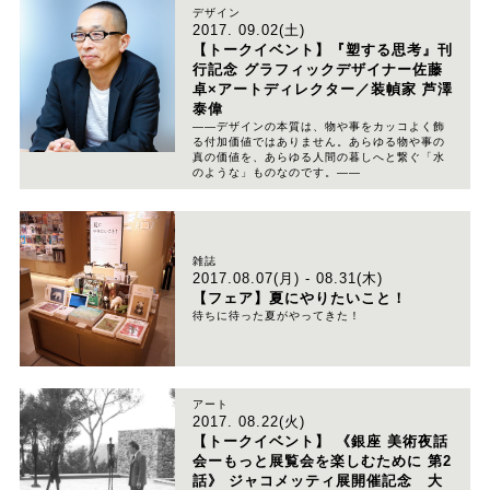
デザイン
2017. 09.02(土)
【トークイベント】『塑する思考』刊
行記念 グラフィックデザイナー佐藤
卓×アートディレクター／装幀家 芦澤
泰偉
――デザインの本質は、物や事をカッコよく飾
る付加価値ではありません。あらゆる物や事の
真の価値を、あらゆる人間の暮しへと繋ぐ「水
のような」ものなのです。――
雑誌
2017.08.07(月) - 08.31(木)
【フェア】夏にやりたいこと！
待ちに待った夏がやってきた！
アート
2017. 08.22(火)
【トークイベント】 《銀座 美術夜話
会ーもっと展覧会を楽しむために 第2
話》 ジャコメッティ展開催記念 大