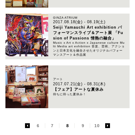
GINZA ATRIUM
2017.08.18(金) - 08.19(土)
Seiji Yamauchi Art exhibition パ
フォーマンスライブ＆アート展 「Fu
sion of Passions 情熱の融合」
Music x Art x Action x Japanese culture Mu
lti Media art exhibition 音楽、芸術、アクショ
ンと日本文化を融合させたオリジナルパフォー
マンスアート＆作品展
アート
2017.07.21(金) - 08.31(木)
【フェア】アートな夏休み
待ちに待った夏休み！
<
6
7
8
9
10
>