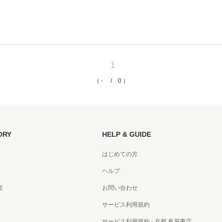
京都
電
書店
1
品
京都
（ - / 0 ）
蔦屋
ギフト
梅田
ORY
HELP & GUIDE
書店
はじめての方
枚方
ヘルプ
書店
楽
お問い合わせ
サービス利用規約
広島
サービス利用規約 - 京都 蔦屋書店