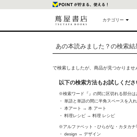
カテゴリー
美
あの本読みました？の検索結
本
で検索しましたが、商品が見つかりませ
映
以下の検索方法もお試しくださ
楽
※検索ワード『』の間に区切れる部分は
・ 単語と単語の間に半角スペースを入
・ 本アート → 本 アート
文
・ 料理レシピ → 料理 レシピ
※アルファベット・ひらがな・カタカナ
・ design → デザイン
雑