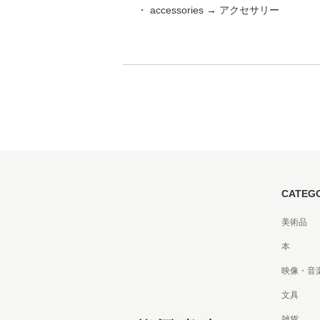
・ accessories → アクセサリー
家
食
e
CATEG
美術品
本
映像・音
文具
雑貨