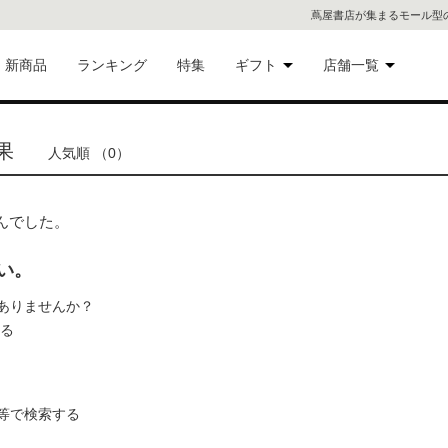
蔦屋書店が集まるモール型
新商品
ランキング
特集
ギフト
店舗一覧
二子
術品
ギフトにおすすめ
果
人気順 （0）
蔦屋
eギフト
代官
んでした。
屋書
像・音
い。
ありませんか？
銀座
れる
書店
具
六本
等で検索する
貨
屋書