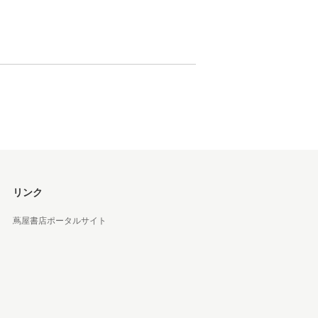
 蔦屋
岡崎
書店
 蔦屋
リンク
蔦屋書店ポータルサイト
 蔦屋
 蔦屋