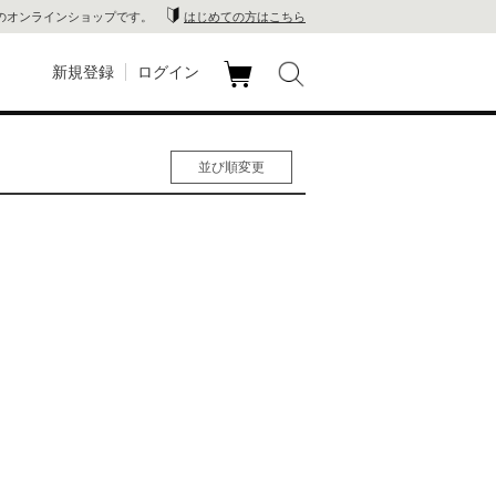
のオンラインショップです。
はじめての方はこちら
新規登録
ログイン
カ
玉川
ート
並び順変更
家電
人気順
男性人気順
山 蔦
女性人気順
新着順
店
価格の安い順
価格の高い順
 蔦屋
木 蔦
店