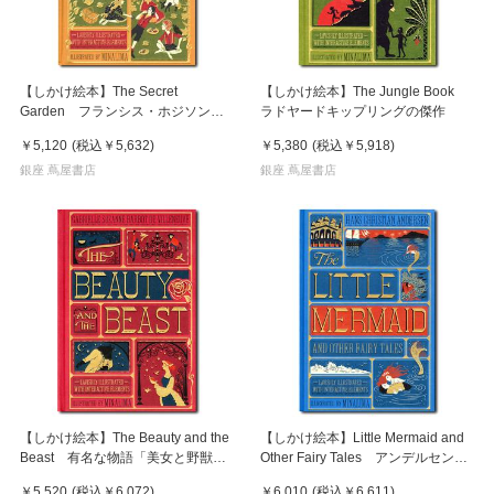
【しかけ絵本】The Secret
【しかけ絵本】The Jungle Book
Garden フランシス・ホジソン・
ラドヤードキップリングの傑作
バーネットによる『秘密の花園』
￥5,120
(税込
￥5,632
)
￥5,380
(税込
￥5,918
)
銀座 蔦屋書店
銀座 蔦屋書店
【しかけ絵本】The Beauty and the
【しかけ絵本】Little Mermaid and
Beast 有名な物語「美女と野獣」
Other Fairy Tales アンデルセンの
を収録
童話
￥5,520
(税込
￥6,072
)
￥6,010
(税込
￥6,611
)