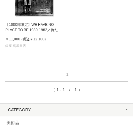
【1000部限定】WE HAVE NO
PLACE TO BE:1980-1982／俺たち
どこにもいられない 1980-1982
￥11,000
(税込
￥12,100
)
by Joji Hashiguchi（橋口譲二）
写真集
銀座 蔦屋書店
1
（ 1 - 1 / 1 ）
CATEGORY
美術品