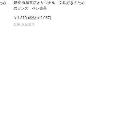
ため
銀座 蔦屋書店オリジナル 文具好きのため
のピンズ ペン先星
 蔦屋
￥1,870
(税込
￥2,057
)
銀座 蔦屋書店
岡崎
書店
 蔦屋
 蔦屋
 蔦屋