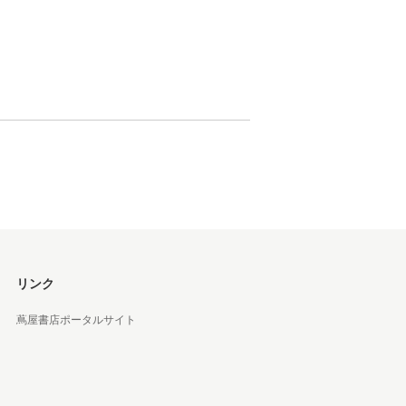
松 蔦
店
リンク
蔦屋書店ポータルサイト