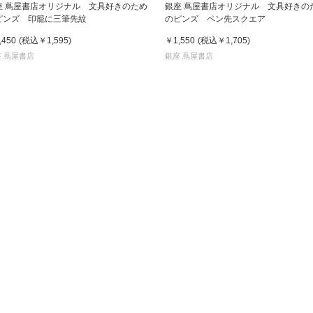
座 蔦屋書店オリジナル 文具好きのため
銀座 蔦屋書店オリジナル 文具好きの
ピンズ 印籠に三筆先紋
のピンズ ペン先スクエア
京都
,450
(税込
￥1,595
)
￥1,550
(税込
￥1,705
)
電
 蔦屋書店
銀座 蔦屋書店
書店
品
京都
蔦屋
ギフト
梅田
書店
枚方
書店
広島