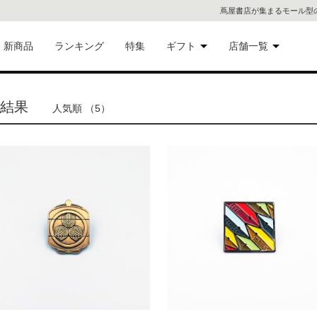
蔦屋書店が集まるモール型
新商品
ランキング
特集
ギフト
店舗一覧
二子
術品
ギフトにおすすめ
索結果
人気順 （5）
蔦屋
eギフト
代官
屋書
像・音
銀座
書店
具
六本
貨
屋書