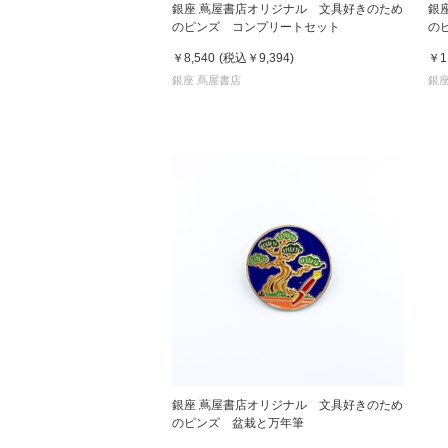
銀座 蔦屋書店オリジナル 文具好きのため
銀
のピンズ コンプリートセット
の
￥8,540
(税込
￥9,394
)
￥1
家
銀座 蔦屋書店
銀座
食
e
銀座 蔦屋書店オリジナル 文具好きのため
のピンズ 盆栽と万年筆