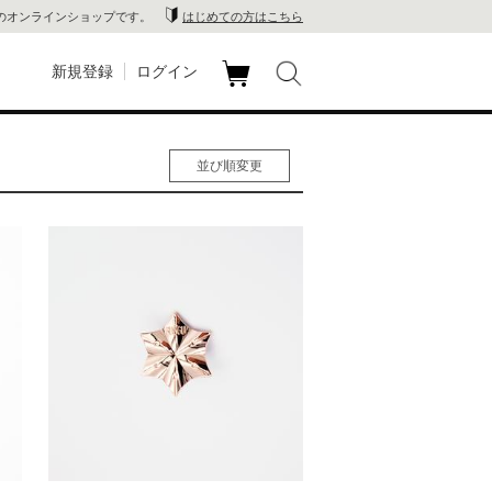
のオンラインショップです。
はじめての方はこちら
新規登録
ログイン
カ
玉川
ート
並び順変更
家電
人気順
男性人気順
山 蔦
女性人気順
新着順
店
価格の安い順
価格の高い順
 蔦屋
木 蔦
店