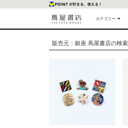
カテゴリー
美
販売元：銀座 蔦屋書店の検
本
映
楽
文
雑