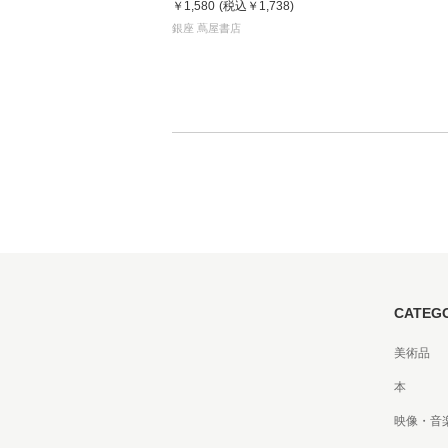
￥1,580
(税込
￥1,738
)
銀座 蔦屋書店
CATEG
美術品
本
映像・音