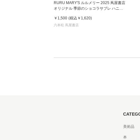
RURU MARY'S ルルメリー 2025 蔦屋書店
オリジナル 季節のショコラサブレ ハニー
アールグレイティー ８枚入
￥1,500
(税込
￥1,620
)
家
六本松 蔦屋書店
食
e
CATEG
美術品
本