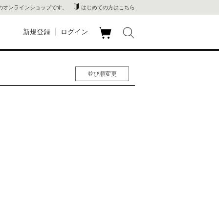
のオンラインショップです。
はじめての方はこちら
新規登録
ログイン
カ
玉川
ート
並び順変更
家電
人気順
男性人気順
山 蔦
女性人気順
新着順
店
価格の安い順
価格の高い順
 蔦屋
木 蔦
店