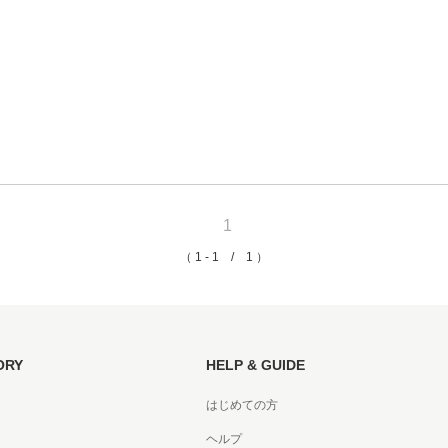
京都
電
書店
品
京都
蔦屋
ギフト
1
梅田
（ 1 - 1 / 1 ）
書店
枚方
ORY
HELP & GUIDE
書店
はじめての方
広島
ヘルプ