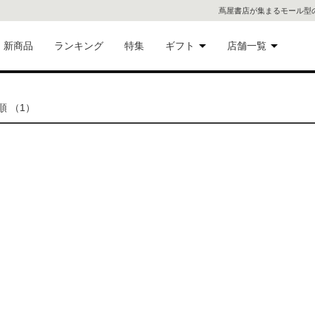
蔦屋書店が集まるモール型
新商品
ランキング
特集
ギフト
店舗一覧
二子
術品
ギフトにおすすめ
 （1）
蔦屋
eギフト
代官
屋書
像・音
銀座
書店
具
六本
貨
屋書