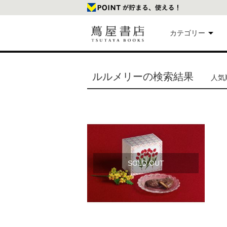
カテゴリー
美
ルルメリーの検索結果
人気順
本
映
楽
SOLD OUT
文
雑