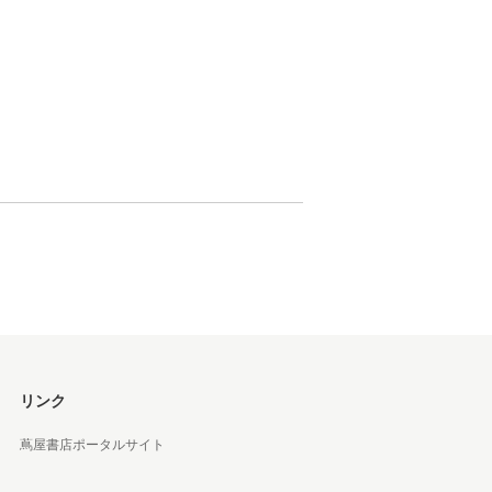
 蔦屋
岡崎
書店
 蔦屋
 蔦屋
リンク
蔦屋書店ポータルサイト
 蔦屋