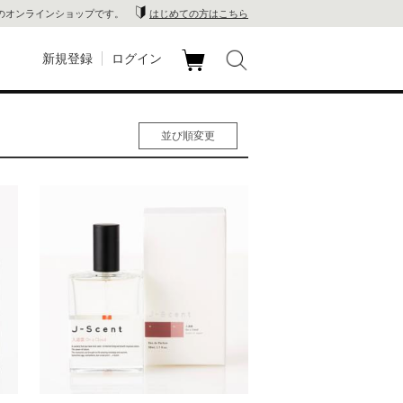
のオンラインショップです。
はじめての方はこちら
新規登録
ログイン
カ
玉川
ート
並び順変更
家電
人気順
男性人気順
山 蔦
女性人気順
新着順
店
価格の安い順
価格の高い順
 蔦屋
木 蔦
店