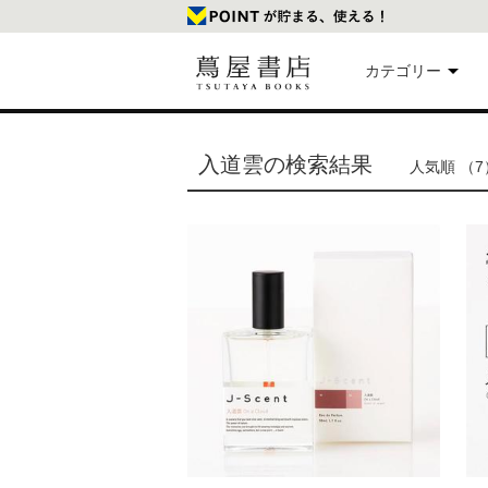
カテゴリー
美
入道雲の検索結果
人気順 （7
本
映
楽
文
雑