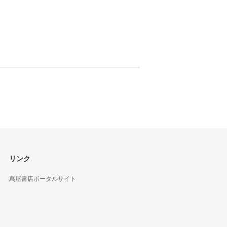
松 蔦
店
リンク
蔦屋書店ポータルサイト