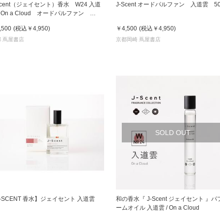
Scent（ジェイセント）香水 W24 入道
J-Scent オードパルファン 入道雲 50
/ On a Cloud オードパルファン
DP 50mL フレグランス
京都
,500
(税込
￥4,950
)
￥4,500
(税込
￥4,950
)
電
 蔦屋書店
京都岡崎 蔦屋書店
書店
品
京都
蔦屋
ギフト
梅田
SOLD OUT
書店
枚方
書店
-SCENT 香水】ジェイセント 入道雲
和の香水『 J-Scent ジェイセント 』パ
ームオイル 入道雲 / On a Cloud
広島