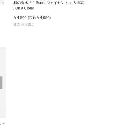
ml
和の香水『 J-Scent ジェイセント 』入道雲
/ On a Cloud
 蔦屋
￥4,500
(税込
￥4,950
)
枚方 蔦屋書店
岡崎
書店
 蔦屋
 蔦屋
フュ
 蔦屋