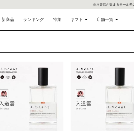
蔦屋書店が集まるモール型
新商品
ランキング
特集
ギフト
店舗一覧
二子
術品
ギフトにおすすめ
）
蔦屋
eギフト
代官
屋書
像・音
銀座
書店
具
六本
貨
屋書