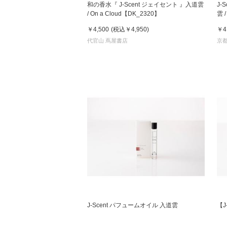
和の香水『 J-Scent ジェイセント 』入道雲
J-
/ On a Cloud【DK_2320】
雲 
E
￥4,500
(税込
￥4,950
)
￥4
家
代官山 蔦屋書店
京都
食
e
J-Scent パフュームオイル 入道雲
【J