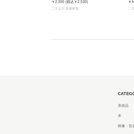
￥2,300
(税込
￥2,530
)
￥4
二子玉川 蔦屋家電
二
CATEG
美術品
本
映像・音