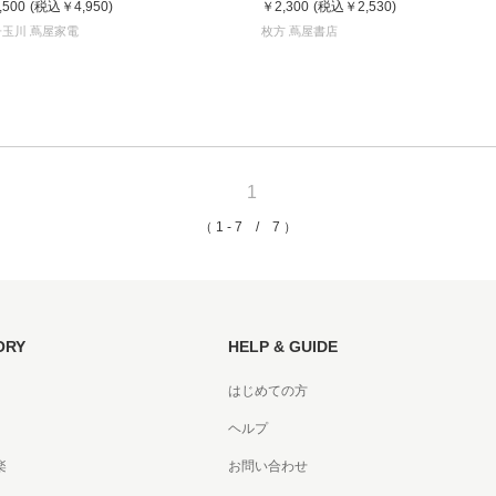
,500
(税込
￥4,950
)
￥2,300
(税込
￥2,530
)
書店
子玉川 蔦屋家電
枚方 蔦屋書店
六本
屋書
1
（ 1 - 7 / 7 ）
ORY
HELP & GUIDE
はじめての方
ヘルプ
楽
お問い合わせ