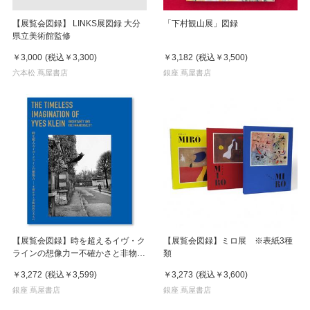
【展覧会図録】 LINKS展図録 大分
「下村観山展」図録
県立美術館監修
￥3,000
(税込
￥3,300
)
￥3,182
(税込
￥3,500
)
六本松 蔦屋書店
銀座 蔦屋書店
【展覧会図録】時を超えるイヴ・ク
【展覧会図録】ミロ展 ※表紙3種
ラインの想像力ー不確かさと非物質
類
的なるもの
￥3,272
(税込
￥3,599
)
￥3,273
(税込
￥3,600
)
銀座 蔦屋書店
銀座 蔦屋書店