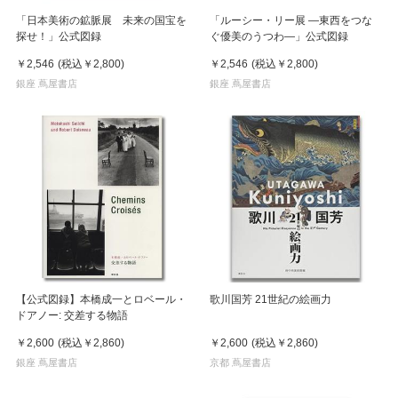
「日本美術の鉱脈展 未来の国宝を
「ルーシー・リー展 ―東西をつな
探せ！」公式図録
ぐ優美のうつわ―」公式図録
￥2,546
(税込
￥2,800
)
￥2,546
(税込
￥2,800
)
銀座 蔦屋書店
銀座 蔦屋書店
【公式図録】本橋成一とロベール・
歌川国芳 21世紀の絵画力
ドアノー: 交差する物語
￥2,600
(税込
￥2,860
)
￥2,600
(税込
￥2,860
)
銀座 蔦屋書店
京都 蔦屋書店