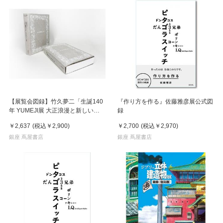
【展覧会図録】竹久夢二「生誕140
『作り方を作る』佐藤雅彦展公式図
年 YUMEJI展 大正浪漫と新しい世
録
界」
￥2,637
(税込
￥2,900
)
￥2,700
(税込
￥2,970
)
銀座 蔦屋書店
銀座 蔦屋書店