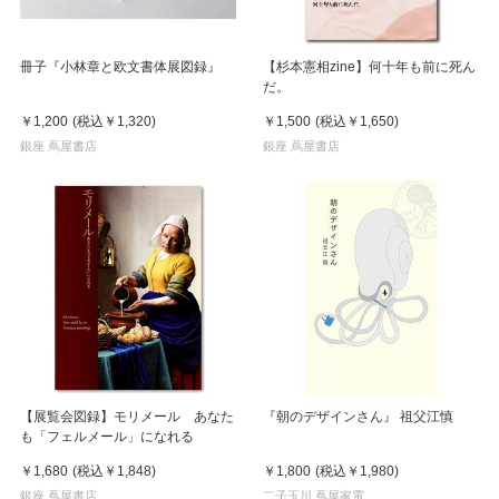
冊子『小林章と欧文書体展図録』
【杉本憲相zine】何十年も前に死ん
だ。
￥1,200
(税込
￥1,320
)
￥1,500
(税込
￥1,650
)
銀座 蔦屋書店
銀座 蔦屋書店
【展覧会図録】モリメール あなた
『朝のデザインさん』 祖父江慎
も「フェルメール」になれる
￥1,680
(税込
￥1,848
)
￥1,800
(税込
￥1,980
)
銀座 蔦屋書店
二子玉川 蔦屋家電