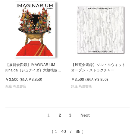
【展覧会図録】IMAGINARIUM
【展覧会図録】ソル・ルウィット
junaida（ジュナイダ）大規模個展
オープン・ストラクチャー
の展覧会図録
￥3,500
(税込
￥3,850
)
￥3,500
(税込
￥3,850
)
銀座 蔦屋書店
銀座 蔦屋書店
1
2
3
Next
（ 1 - 40 / 85 ）