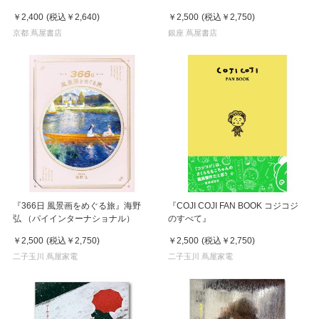
￥2,400
(税込
￥2,640
)
￥2,500
(税込
￥2,750
)
京都 蔦屋書店
銀座 蔦屋書店
『366日 風景画をめぐる旅』海野
『COJI COJI FAN BOOK コジコジ
弘 （パイインターナショナル）
のすべて』
￥2,500
(税込
￥2,750
)
￥2,500
(税込
￥2,750
)
二子玉川 蔦屋家電
二子玉川 蔦屋家電