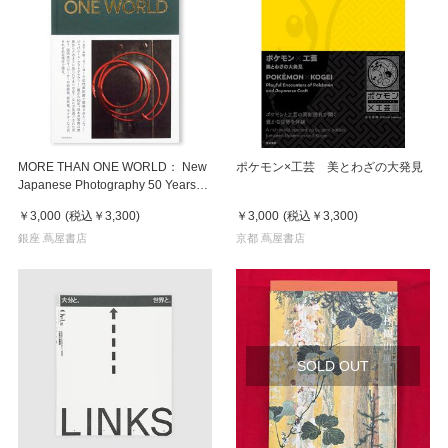
MORE THAN ONE WORLD： New
ポケモン×工芸 美とわざの大発見
Japanese Photography 50 Years
On ニュー・ジャパニーズ・フォ
￥3,000
(税込
￥3,300
)
￥3,000
(税込
￥3,300
)
トグラフィーから50年のいま
銀座 蔦屋書店
京都 蔦屋書店
SOLD OUT