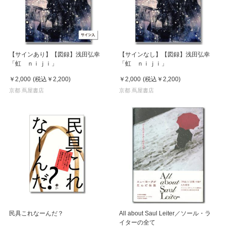
【サインあり】【図録】浅田弘幸
【サインなし】【図録】浅田弘幸
「虹 ｎｉｊｉ」
「虹 ｎｉｊｉ」
￥2,000
(税込
￥2,200
)
￥2,000
(税込
￥2,200
)
京都 蔦屋書店
京都 蔦屋書店
民具これなーんだ？
All about Saul Leiter／ソール・ラ
イターの全て