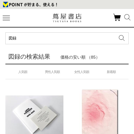
図録の検索結果
価格の安い順 （85）
人気順
男性人気順
女性人気順
新着順