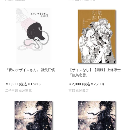
『夜のデザインさん』 祖父江慎
【サインなし】【図録】上條淳士
「籠鳥恋雲」
￥1,800
(税込
￥1,980
)
￥2,000
(税込
￥2,200
)
二子玉川 蔦屋家電
京都 蔦屋書店