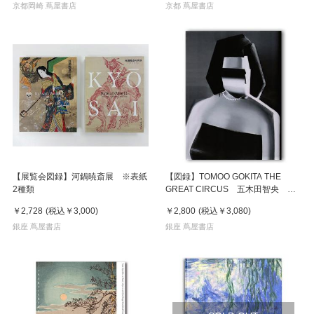
京都岡崎 蔦屋書店
京都 蔦屋書店
【展覧会図録】河鍋暁斎展 ※表紙
【図録】TOMOO GOKITA THE
2種類
GREAT CIRCUS 五木田智央 作
品集
￥2,728
(税込
￥3,000
)
￥2,800
(税込
￥3,080
)
銀座 蔦屋書店
銀座 蔦屋書店