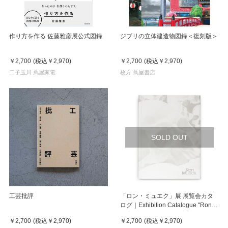
作り方を作る 佐藤雅彦展公式図録
ジブリの立体建造物図録＜復刻版＞
￥2,700
(税込
￥2,970
)
￥2,700
(税込
￥2,970
)
二子玉川 蔦屋家電
枚方 蔦屋書店
SOLD OUT
工芸批評
「ロン・ミュエク」展 展覧会カタ
ログ｜Exhibition Catalogue "Ron
Mueck"
￥2,700
(税込
￥2,970
)
￥2,700
(税込
￥2,970
)