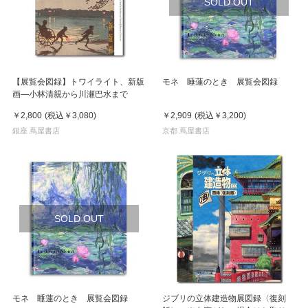
SOLD OUT
【展覧会図録】トワイライト、新版
モネ 睡蓮のとき 展覧会図録
画―小林清親から川瀬巴水まで
￥2,800
(税込
￥3,080
)
￥2,909
(税込
￥3,200
)
銀座 蔦屋書店
京都 蔦屋書店
SOLD OUT
モネ 睡蓮のとき 展覧会図録
ジブリの立体建造物展図録〈復刻