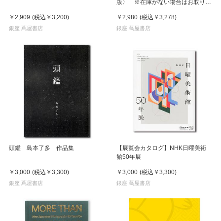
版〉 ※在庫がない場合はお取り寄
せに2週間
￥2,909
(税込
￥3,200
)
￥2,980
(税込
￥3,278
)
銀座 蔦屋書店
銀座 蔦屋書店
頭鑑 島本了多 作品集
【展覧会カタログ】NHK日曜美術
館50年展
￥3,000
(税込
￥3,300
)
￥3,000
(税込
￥3,300
)
銀座 蔦屋書店
銀座 蔦屋書店