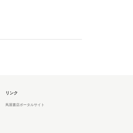
松 蔦
店
リンク
蔦屋書店ポータルサイト