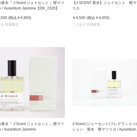
香水『 J-Scent ジェイセント 』橙マツ
【J-SCENT 香水】ジェイセント 橙マ
 / Aurantium Jasmine【DK_2320】
リカ
京都
,500
(税込
￥4,950
)
￥4,500
(税込
￥4,950
)
電
山 蔦屋書店
二子玉川 蔦屋家電
書店
品
京都
蔦屋
ギフト
梅田
書店
枚方
書店
香水『 J-Scent ジェイセント 』橙マツ
J-Scent (ジェーセント)フレグランス
/ Aurantium Jasmine
ション 香水 橙マツリカ / Aurantium
広島
Jasmine 50mL