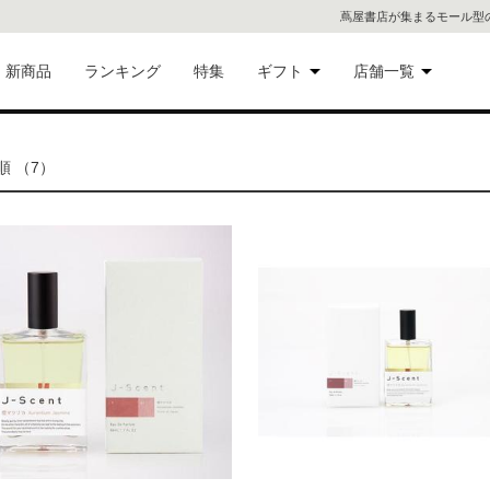
蔦屋書店が集まるモール型
新商品
ランキング
特集
ギフト
店舗一覧
二子
術品
ギフトにおすすめ
 （7）
蔦屋
eギフト
代官
屋書
像・音
銀座
書店
具
六本
貨
屋書