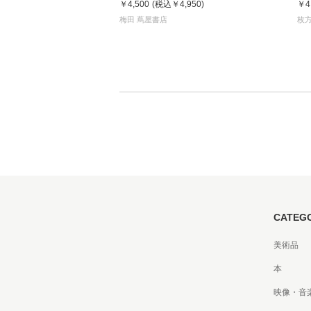
￥4,500
(税込
￥4,950
)
￥4
梅田 蔦屋書店
枚方
CATEG
美術品
本
映像・音