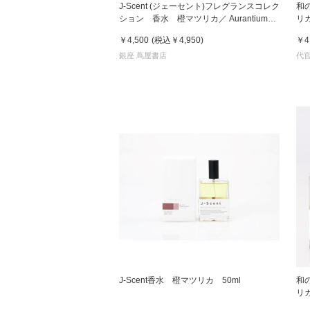
J-Scent (ジェーセント)フレグランスコレク
和の
ション 香水 橙マツリカ／ Aurantium
リカ
Jasmine 50ml
￥4,500
(税込
￥4,950
)
￥4
家
銀座 蔦屋書店
代官
食
e
J-Scent香水 橙マツリカ 50ml
和の
リカ 