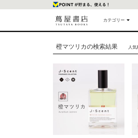
カテゴリー
美
橙マツリカの検索結果
人気順
本
映
楽
文
雑