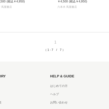
,500
(税込
￥4,950
)
￥4,500
(税込
￥4,950
)
書店
 蔦屋書店
六本木 蔦屋書店
六本
屋書
1
（ 1 - 7 / 7 ）
ORY
HELP & GUIDE
はじめての方
ヘルプ
楽
お問い合わせ