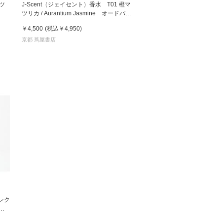
ツ
J-Scent（ジェイセント）香水 T01 橙マ
ツリカ / Aurantium Jasmine オードパル
ファン EDP 50mL フレグランス
 蔦屋
￥4,500
(税込
￥4,950
)
京都 蔦屋書店
岡崎
書店
 蔦屋
 蔦屋
コレク
 蔦屋