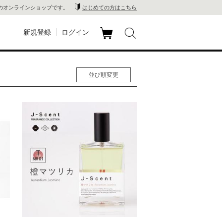
のオンラインショップです。
はじめての方はこちら
新規登録
ログイン
カ
玉川
ート
並び順変更
家電
人気順
男性人気順
山 蔦
女性人気順
新着順
店
価格の安い順
価格の高い順
 蔦屋
木 蔦
店