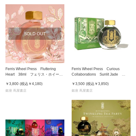
SOLD OUT
Ferris Wheel Press Fluttering
Ferris Wheel Press Curious
Heart 38ml フェリス・ホイー
Collaborations Sunlit Jade
ル・プレス 万年筆インク
38ml フェリス・ホイール・プレ
￥3,800
(税込
￥4,180
)
￥3,500
(税込
￥3,850
)
ス 万年筆インク
銀座 蔦屋書店
銀座 蔦屋書店