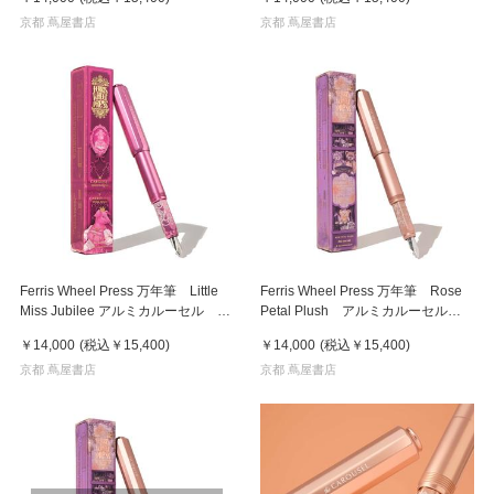
ミテッド フェリス
京都 蔦屋書店
京都 蔦屋書店
Ferris Wheel Press 万年筆 Little
Ferris Wheel Press 万年筆 Rose
Miss Jubilee アルミカルーセル M
Petal Plush アルミカルーセル M
字
字
￥14,000
(税込
￥15,400
)
￥14,000
(税込
￥15,400
)
京都 蔦屋書店
京都 蔦屋書店