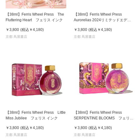
【38ml】Ferris Wheel Press The
【38ml】Ferris Wheel Press
Fluttering Heart フェリス インク
Aurorelias 2024リミテッドエディ
ション フェリス インク
￥3,800
(税込
￥4,180
)
￥3,800
(税込
￥4,180
)
京都 蔦屋書店
京都 蔦屋書店
【38ml】Ferris Wheel Press Little
【38ml】Ferris Wheel Press
Miss Jubilee フェリス インク
SERPENTINE BLOOMS フェリス
インク
￥3,800
(税込
￥4,180
)
￥3,800
(税込
￥4,180
)
京都 蔦屋書店
京都 蔦屋書店