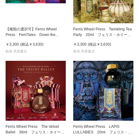
【種類の選択可】Ferris Wheel
Ferris Wheel Press Twinkling Tea
Press FerriTales Down the
Party 20ml フェリス・ホイー
Rabbit Hole 20ml フェリス・ホ
ル・プレス 万年筆インク
￥3,300
(税込
￥3,630
)
￥3,300
(税込
￥3,630
)
イール・プレス 万年筆インク
銀座 蔦屋書店
銀座 蔦屋書店
Ferris Wheel Press The Velvet
Ferris Wheel Press LAPIS
Ballet 38ml フェリス・ホイー
LULLABIES 20ml フェリス・ホ
ル・プレス 万年筆インク
イール・プレス 万年筆インク