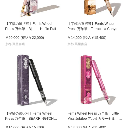
【字幅の選択可】Ferris Wheel
【字幅の選択可】Ferris Wheel
Press 万年筆 Bijou Huffin Puff
Press 万年筆 Terracotta Canyon
Pink フェリス
アルミニウム カルーセル2024 リミ
￥20,000
(税込
￥22,000
)
￥14,000
(税込
￥15,400
)
テッド フェリス
京都 蔦屋書店
京都 蔦屋書店
【字幅の選択可】Ferris Wheel
Ferris Wheel Press 万年筆 Little
Press 万年筆 BEARRINGTON
Miss Jubilee アルミカルーセル F
BLACK アルミニウム カルーセルリ
字
￥14,000
(税込
￥15,400
)
￥14,000
(税込
￥15,400
)