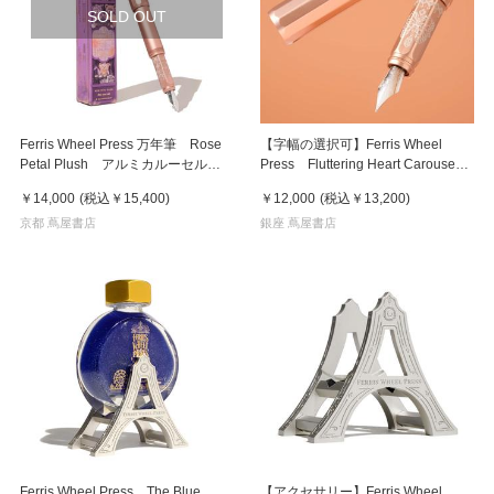
SOLD OUT
Ferris Wheel Press 万年筆 Rose
【字幅の選択可】Ferris Wheel
Petal Plush アルミカルーセル F
Press Fluttering Heart Carouse
字 .
万年筆
￥14,000
(税込
￥15,400
)
￥12,000
(税込
￥13,200
)
京都 蔦屋書店
銀座 蔦屋書店
Ferris Wheel Press The Blue
【アクセサリー】Ferris Wheel