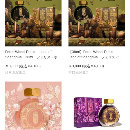
Ferris Wheel Press Land of
【38ml】Ferris Wheel Press
Shangri-la 38ml フェリス・ホイ
Land of Shangri-la フェリス イン
ール・プレス 万年筆インク
ク
￥3,800
(税込
￥4,180
)
￥3,800
(税込
￥4,180
)
銀座 蔦屋書店
京都 蔦屋書店