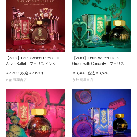
【38ml】Ferris Wheel Press The
【20ml】Ferris Wheel Press
Velvet Ballet フェリス インク
Green with Curiosity フェリス イ
ンク
￥3,300
(税込
￥3,630
)
￥3,300
(税込
￥3,630
)
京都 蔦屋書店
京都 蔦屋書店