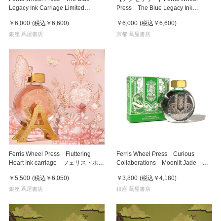
Legacy Ink Carriage Limited
Press The Blue Legacy Ink
Edition フェリス・ホイール・プ
Carriage Limited Edition フェリス
￥6,000
(税込
￥6,600
)
￥6,000
(税込
￥6,600
)
レス インク・キャリッジ
銀座 蔦屋書店
京都 蔦屋書店
Ferris Wheel Press Fluttering
Ferris Wheel Press Curious
Heart Ink carriage フェリス・ホイ
Collaborations Moonlit Jade
ール・プレス インク・キャリッジ
38ml フェリス・ホイール・プレ
￥5,500
(税込
￥6,050
)
￥3,800
(税込
￥4,180
)
ス 万年筆インク
銀座 蔦屋書店
銀座 蔦屋書店