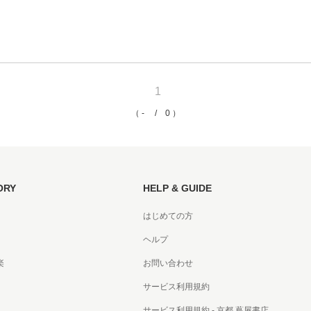
京都
電
書店
1
品
京都
（ - / 0 ）
蔦屋
ギフト
梅田
ORY
HELP & GUIDE
書店
はじめての方
枚方
ヘルプ
書店
楽
お問い合わせ
サービス利用規約
広島
サービス利用規約 - 京都 蔦屋書店