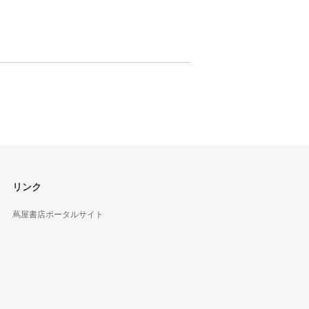
 蔦屋
岡崎
書店
 蔦屋
リンク
蔦屋書店ポータルサイト
 蔦屋
 蔦屋