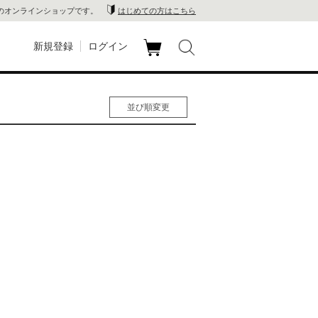
のオンラインショップです。
はじめての方はこちら
新規登録
ログイン
カ
玉川
ート
並び順変更
家電
人気順
男性人気順
山 蔦
女性人気順
新着順
店
価格の安い順
価格の高い順
 蔦屋
木 蔦
店