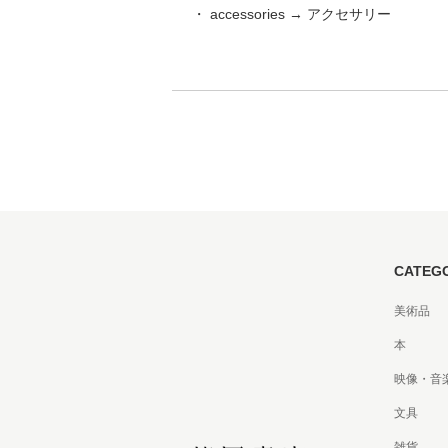
・ accessories → アクセサリー
家
食
e
CATEG
美術品
本
映像・音
文具
雑貨