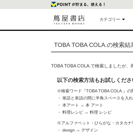
カテゴリー
美
TOBA TOBA COLA.の検索結
本
TOBA TOBA COLA.で検索しまし
映
以下の検索方法もお試しくださ
楽
※検索ワード『TOBA TOBA COLA
・ 単語と単語の間に半角スペースを入
・ 本アート → 本 アート
文
・ 料理レシピ → 料理 レシピ
※アルファベット・ひらがな・カタカナ
・ design → デザイン
雑