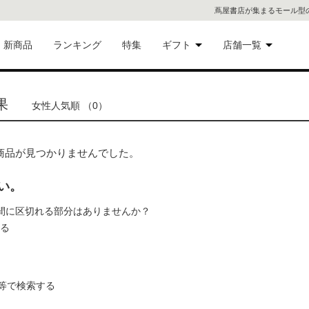
蔦屋書店が集まるモール型
新商品
ランキング
特集
ギフト
店舗一覧
二子
術品
ギフトにおすすめ
果
女性人気順 （0）
蔦屋
eギフト
代官
たが、商品が見つかりませんでした。
屋書
像・音
い。
.』の間に区切れる部分はありませんか？
銀座
れる
書店
具
六本
等で検索する
貨
屋書