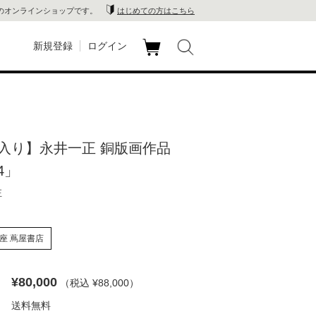
のオンラインショップです。
はじめての方はこちら
新規登録
ログイン
カ
玉川
ート
家電
入り】永井一正 銅版画作品
山 蔦
24」
店
正
 蔦屋
座 蔦屋書店
¥80,000
（税込 ¥88,000
）
木 蔦
送料無料
店