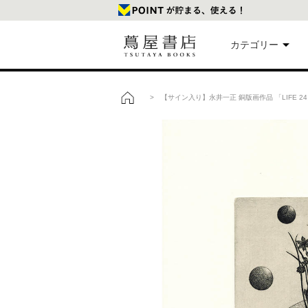
カテゴリー
美
> 【サイン入り】永井一正 銅版画作品 「LIFE 2
トップ
本
映
楽
文
雑