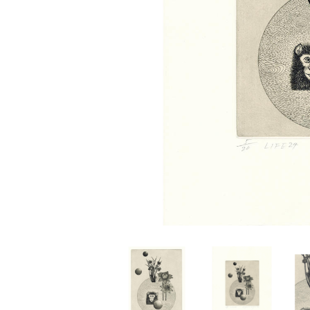
家
食
e