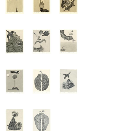
松 蔦
店