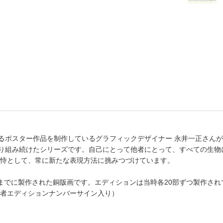
を超えるポスター作品を制作しているグラフィックデザイナー 永井一正さん
取り組み続けたシリーズです。自己にとって他者にとって、すべての生
恃として、常に新たな表現方法に挑みつづけています。
5年までに製作された銅版画です。エディションは当時各20部ずつ製作さ
者エディションナンバーサイン入り）