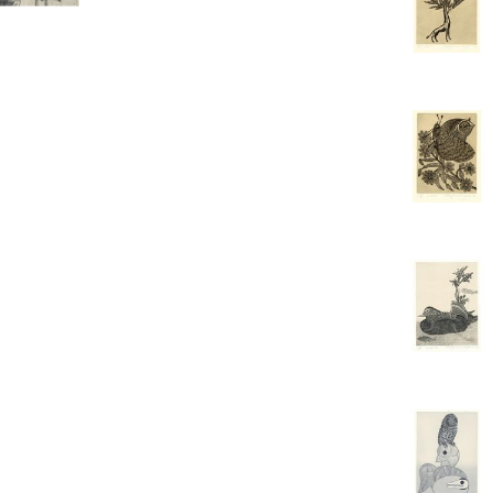
書店
六本
屋書