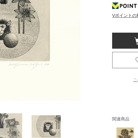
京都
Vポイントの
電
書店
品
京都
蔦屋
ギフト
梅田
こ
書店
枚方
書店
関連商品
広島