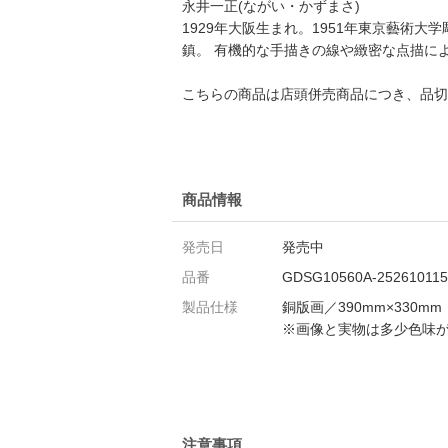
永井一正(ながい・かずまさ)
1929年大阪生まれ。1951年東京藝術
鎮。 有機的な手描きの線や緻密な点描に
こちらの商品は店頭併売商品につき、品切
商品情報
発売日
発売中
品番
GDSG10560A-252610115
製品仕様
銅版画／390mm×330mm
※画像と実物は多少色味
注意事項