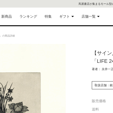
蔦屋書店が集まるモール型
新商品
ランキング
特集
ギフト
店舗一覧
二子
術品
ギフトにおすすめ
4」の商品詳細
蔦屋
eギフト
【サイン
代官
「LIFE 
屋書
像・音
著者： 永井一
銀座
取扱店舗：銀
書店
具
販売価格
六本
送料
貨
屋書