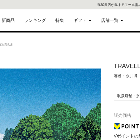
蔦屋書店が集まるモール型
新商品
ランキング
特集
ギフト
店舗一覧
二子
術品
ギフトにおすすめ
Hの商品詳細
蔦屋
eギフト
TRAVEL
代官
著者： 永井博
屋書
像・音
取扱店舗：京
銀座
書店
販売価格
具
六本
Vポイントの
貨
屋書