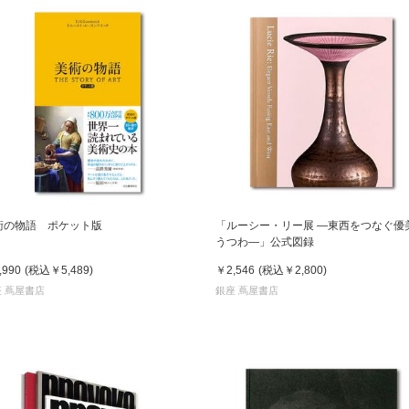
術の物語 ポケット版
「ルーシー・リー展 ―東西をつなぐ優
うつわ―」公式図録
,990
(税込
￥5,489
)
￥2,546
(税込
￥2,800
)
 蔦屋書店
銀座 蔦屋書店