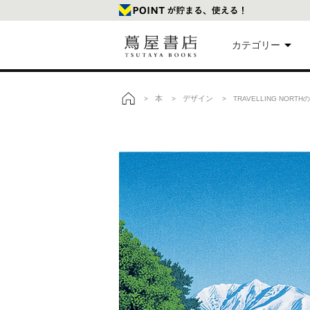
カテゴリー
美
本
デザイン
>
>
> TRAVELLING NORT
トップ
本
映
楽
文
雑