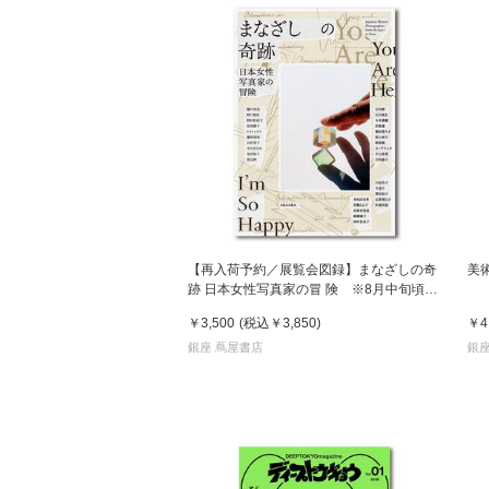
【再入荷予約／展覧会図録】まなざしの奇
美
跡 日本女性写真家の冒 険 ※8月中旬頃入
荷予定
￥3,500
(税込
￥3,850
)
￥4
銀座 蔦屋書店
銀座