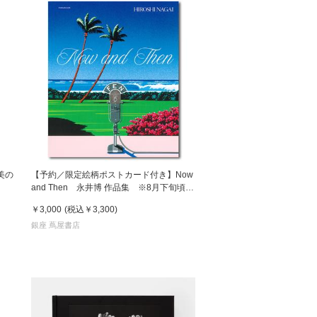
美の
【予約／限定絵柄ポストカード付き】Now
and Then 永井博 作品集 ※8月下旬頃の
発送予定
￥3,000
(税込
￥3,300
)
銀座 蔦屋書店