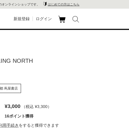
のオンラインショップです。
はじめての方はこちら
新規登録
ログイン
カ
玉川
ート
家電
LING NORTH
山 蔦
店
都 蔦屋書店
 蔦屋
¥3,000
（税込 ¥3,300
）
木 蔦
16ポイント獲得
利用手続き
をすると獲得できます
店