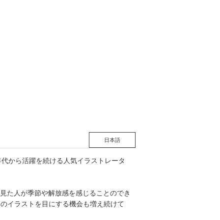
松 蔦
店
日本語
70年代から活躍を続ける人気イラストレータ
見た人が季節や解放感を感じることのでき
そのイラストを目にする機会も増え続けて