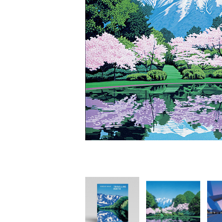
家
食
e