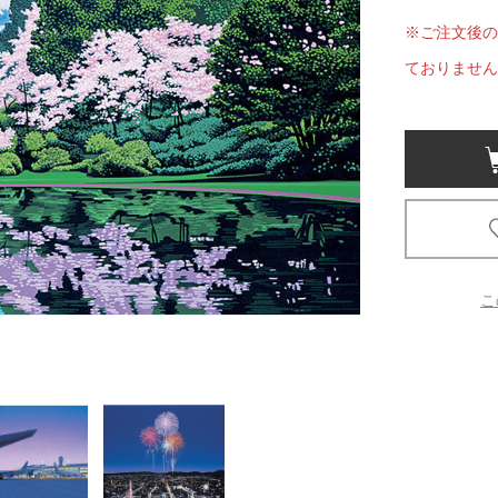
※ご注文後の
京都
ておりません
電
書店
品
京都
蔦屋
ギフト
梅田
こ
書店
枚方
書店
広島