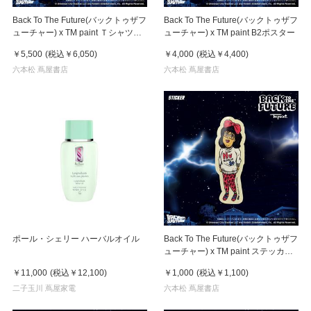
Back To The Future(バックトゥザフ
Back To The Future(バックトゥザフ
ューチャー) x TM paint Ｔシャツ
ューチャー) x TM paint B2ポスター
Marty(マーティ) & Doc(ドク)
￥5,500
(税込
￥6,050
)
￥4,000
(税込
￥4,400
)
六本松 蔦屋書店
六本松 蔦屋書店
ポール・シェリー ハーバルオイル
Back To The Future(バックトゥザフ
ューチャー) x TM paint ステッカー
Linda(リンダ)
￥11,000
(税込
￥12,100
)
￥1,000
(税込
￥1,100
)
二子玉川 蔦屋家電
六本松 蔦屋書店