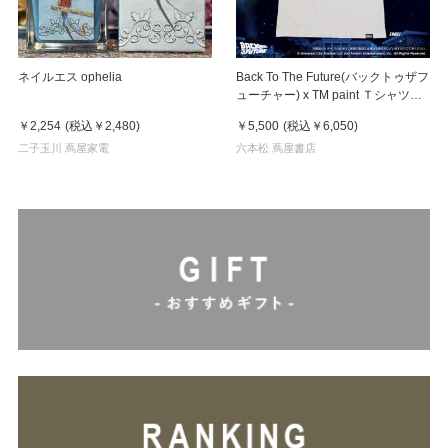
ネイルエス ophelia
Back To The Future(バックトゥザフ
ューチャー) x TM paint Ｔシャツ
Linda(リンダ)
￥2,254
(税込
￥2,480
)
￥5,500
(税込
￥6,050
)
二子玉川 蔦屋家電
六本松 蔦屋書店