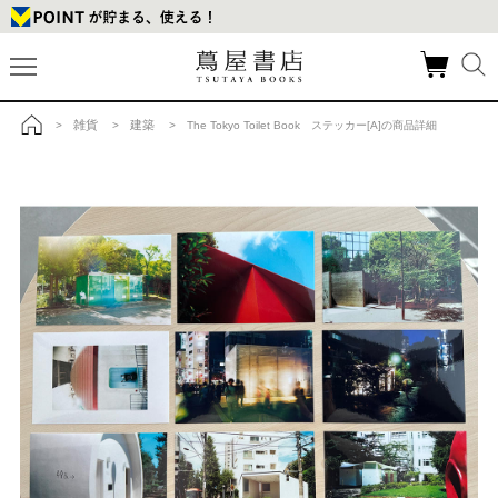
雑貨
建築
>
>
> The Tokyo Toilet Book ステッカー[A]の商品詳細
トップ