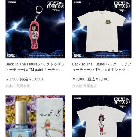
Back To The Future(バックトゥザフ
Back To The Future(バックトゥザフ
ューチャー) x TM paint キーチェー
ューチャー) x TM paint Ｔシャツ
ン Linda(リンダ)
Key Visual White
￥1,500
(税込
￥1,650
)
￥7,000
(税込
￥7,700
)
六本松 蔦屋書店
六本松 蔦屋書店