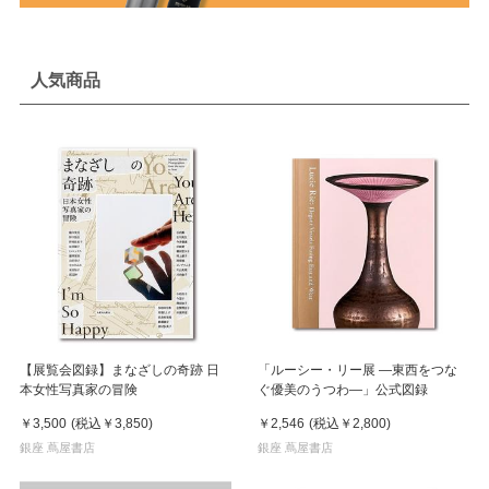
人気商品
【展覧会図録】まなざしの奇跡 日
「ルーシー・リー展 ―東西をつな
本女性写真家の冒険
ぐ優美のうつわ―」公式図録
￥3,500
(税込
￥3,850
)
￥2,546
(税込
￥2,800
)
銀座 蔦屋書店
銀座 蔦屋書店