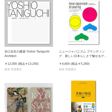
谷口吉生の建築 Yoshio Taniguchi
ニュージャパニズム ブランディン
Architect
グ 新しい日本らしさで魅せるデザ
イン
￥12,000
(税込
￥13,200
)
￥4,800
(税込
￥5,280
)
銀座 蔦屋書店
銀座 蔦屋書店