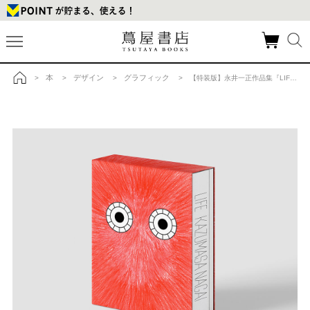
本
デザイン
グラフィック
>
>
>
> 【特装版】永井一正作品集『LIFE』の商品詳細
トップ