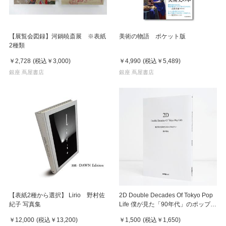
【展覧会図録】河鍋暁斎展 ※表紙
美術の物語 ポケット版
2種類
￥2,728
(税込
￥3,000
)
￥4,990
(税込
￥5,489
)
銀座 蔦屋書店
銀座 蔦屋書店
【表紙2種から選択】 Lirio 野村佐
2D Double Decades Of Tokyo Pop
紀子 写真集
Life 僕が見た「90年代」のポップカ
ルチャー 鈴木哲也（著）
￥12,000
(税込
￥13,200
)
￥1,500
(税込
￥1,650
)