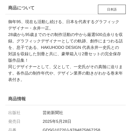
商品について
日本語
御年95、現在も活動し続ける、日本を代表するグラフィック
デザイナー・永井一正。
28歳から95歳までのその制作活動の中から厳選500点余りを収
録。グラフィックデザイナーとしての軌跡、創作にまつわる話
を、息子である、HAKUHODO DESIGN 代表永井一史氏との
対談を収録した別冊と共に、豪華箱入り2冊セットの完全保存
版作品集！
同じデザイナーとして、父として、一史氏がその真髄に迫りま
す。各作品の制作年代や、デザイン業界の動きがわかる巻末年
表付き。
商品情報
出版社
芸術新聞社
発売日
2025年5月28日
品番
GDSG10720J-9784875867258