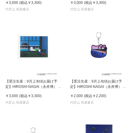
￥3,000
(税込
￥3,300
)
￥3,000
(税込
￥3,300
)
スター / KTHN-PT Untitled 2
スター / KTHN-PT Untitled 5
代官山 蔦屋書店
代官山 蔦屋書店
【受注生産：9月上旬頃お届け予
【受注生産：9月上旬頃お届け予
定】HIROSHI NAGAI（永井博） ×
定】HIROSHI NAGAI（永井博） ×
HELLO KITTY （ハローキティ） ポ
HELLO KITTY （ハローキティ）
￥3,000
(税込
￥3,300
)
￥2,000
(税込
￥2,200
)
スター / KTHN-PT Untitled 4
KEY HOLDER / KTHN-AKF Untitled
代官山 蔦屋書店
5
代官山 蔦屋書店