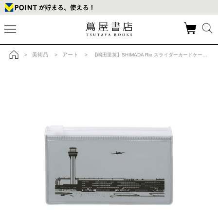
美術品
アート
>
>
> 【嶋田里英】SHIMADA Rie スライダーカードケース Bの商品詳細
トップ