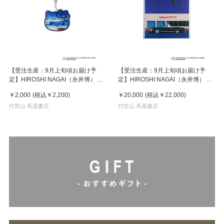
【受注生産：9月上旬頃お届け予
【受注生産：9月上旬頃お届け予
定】HIROSHI NAGAI（永井博） ×
定】HIROSHI NAGAI（永井博） ×
HELLO KITTY （ハローキティ）
HELLO KITTY （ハローキティ）
￥2,000
(税込
￥2,200
)
￥20,000
(税込
￥22,000
)
KEY HOLDER / KTHN-AKF Untitled
CANVAS PRINT / KTHN-CP
2
代官山 蔦屋書店
Untitled 1 ※通常商品との同時購入
代官山 蔦屋書店
不可