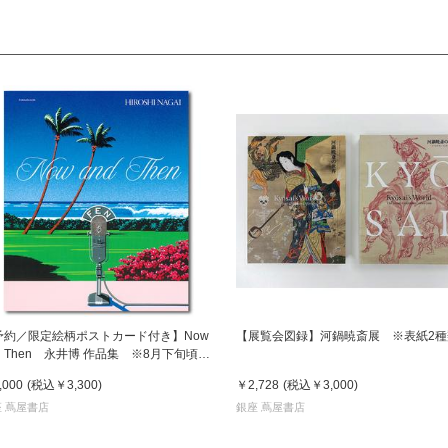
予約／限定絵柄ポストカード付き】Now
【展覧会図録】河鍋暁斎展 ※表紙2種
d Then 永井博 作品集 ※8月下旬頃の
送予定
,000
(税込
￥3,300
)
￥2,728
(税込
￥3,000
)
 蔦屋書店
銀座 蔦屋書店