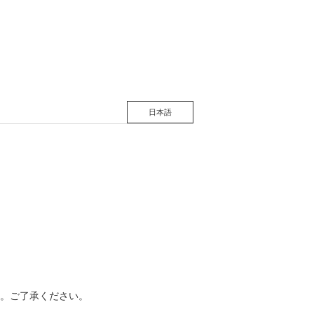
松 蔦
店
日本語
。ご了承ください。