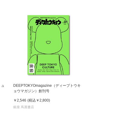
ミュ
DEEPTOKYOmagazine（ディープトウキ
ョウマガジン）創刊号
￥2,546
(税込
￥2,800
)
銀座 蔦屋書店