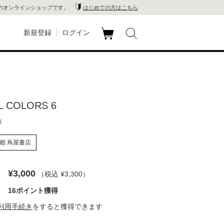
のオンラインショップです。
はじめての方はこちら
新規登録
ログイン
カ
玉川
ート
家電
L COLORS 6
山 蔦
徳
店
都 蔦屋書店
 蔦屋
¥3,000
（税込 ¥3,300
）
16ポイント獲得
木 蔦
利用手続き
をすると獲得できます
店