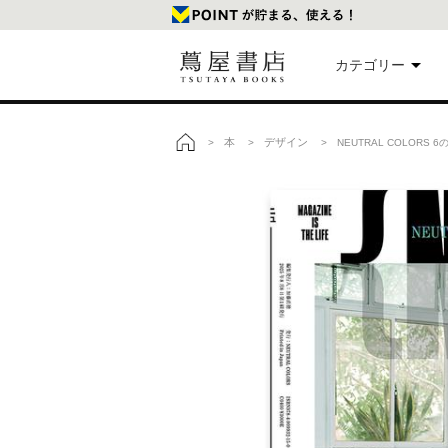
カテゴリー
美
本
デザイン
>
>
> NEUTRAL COLORS 
トップ
本
映
楽
文
雑