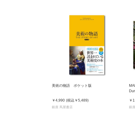
美術の物語 ポケット版
MA
D
ー
￥4,990
(税込
￥5,489
)
￥1
銀座 蔦屋書店
銀座