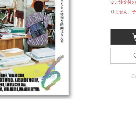
※ご注文後の
りません。予
京都
電
書店
品
京都
蔦屋
ギフト
梅田
こ
書店
枚方
書店
広島