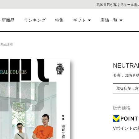
蔦屋書店が集まるモール型
新商品
ランキング
特集
ギフト
店舗一覧
二子
術品
ギフトにおすすめ
6の商品詳細
蔦屋
eギフト
NEUTRA
代官
著者： 加藤直
屋書
像・音
取扱店舗：京
銀座
販売価格
書店
具
六本
Vポイントの
貨
屋書