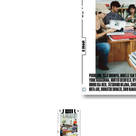
家
食
e