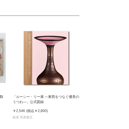
類
「ルーシー・リー展 ―東西をつなぐ優美の
うつわ―」公式図録
￥2,546
(税込
￥2,800
)
銀座 蔦屋書店