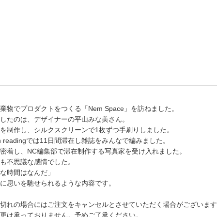
書店
六本
屋書
物でプロダクトをつくる「Nem Space」を訪ねました。
したのは、デザイナーの平山みな美さん。
を制作し、シルクスクリーンで1枚ずつ手刷りしました。
readingでは11日間滞在し雑誌をみんなで編みました。
密着し、NC編集部で滞在制作する写真家を受け入れました。
も不思議な感情でした。
な時間はなんだ」
に思いを馳せられるような内容です。
切れの場合にはご注文をキャンセルとさせていただく場合がございます
更は承っておりません。予めご了承ください。