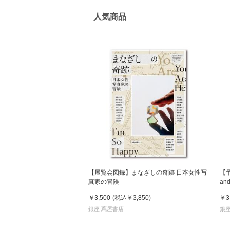
人気商品
【展覧会図録】まなざしの奇跡 日本女性写
【
真家の冒険
an
発
￥3,500
(税込
￥3,850
)
￥3
銀座 蔦屋書店
銀座