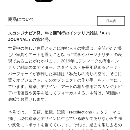
商品について
日本語
スカンジナビア発、年２回刊行のインテリア雑誌『ARK
JOURNAL』の第14号。
世界中の美しい住居とそこに住む人々の物語は、空間がただ美
しい家具やアートを置くこと以上に哲学やパーソナリティの表
現であることがわかります。2019年にデンマークの有名イン
テリア雑誌のエディター、スタイリストを長年勤めるメッテ・
バーフォードが創刊した本誌は「私たちの周りの空間、そこに
置くオブジェクト、そのオブジェクトの作り手」をテーマにし
ています。建築、デザイン、アートの相互作用にスカンジナビ
アの価値観や美学を通してフォーカスする。本号は、3種類の
表紙でお届けします。
本号では、「回顧、追憶、記憶（recollections）」をテーマに
掲げ、現代建築とデザインに生じている静かでありながら力強
い変化にスポットを当てています。それは、過去を消し去るの