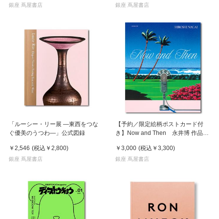
銀座 蔦屋書店
銀座 蔦屋書店
「ルーシー・リー展 ―東西をつな
【予約／限定絵柄ポストカード付
ぐ優美のうつわ―」公式図録
き】Now and Then 永井博 作品
集 ※8月下旬頃の発送予定
￥2,546
(税込
￥2,800
)
￥3,000
(税込
￥3,300
)
銀座 蔦屋書店
銀座 蔦屋書店