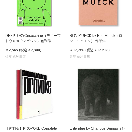
DEEPTOKYOmagazine（ディープ
RON MUECK by Ron Mueck（ロ
トウキョウマガジン）創刊号
ン・ミュエク） 作品集
￥2,546
(税込
￥2,800
)
￥12,380
(税込
￥13,618
)
銀座 蔦屋書店
銀座 蔦屋書店
【復刻版】PROVOKE Complete
Entendue by Charlotte Dumas（シ