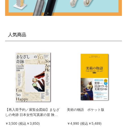
人気商品
【再入荷予約／展覧会図録】まなざ
美術の物語 ポケット版
しの奇跡 日本女性写真家の冒 険
※8月中旬頃入荷予定
￥3,500
(税込
￥3,850
)
￥4,990
(税込
￥5,489
)