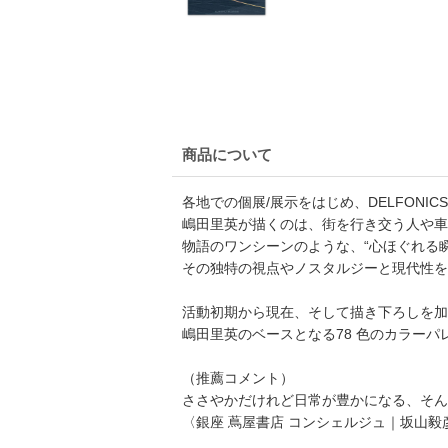
商品について
各地での個展/展示をはじめ、DELFON
嶋田里英が描くのは、街を行き交う人や車
物語のワンシーンのような、“心ほぐれる
その独特の視点やノスタルジーと現代性を
活動初期から現在、そして描き下ろしを加
嶋田里英のベースとなる78 色のカラー
（推薦コメント）
ささやかだけれど日常が豊かになる、そん
〈銀座 蔦屋書店 コンシェルジュ｜坂山毅