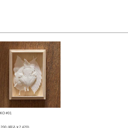
 KO #01
,200
(税込
￥2,420
)