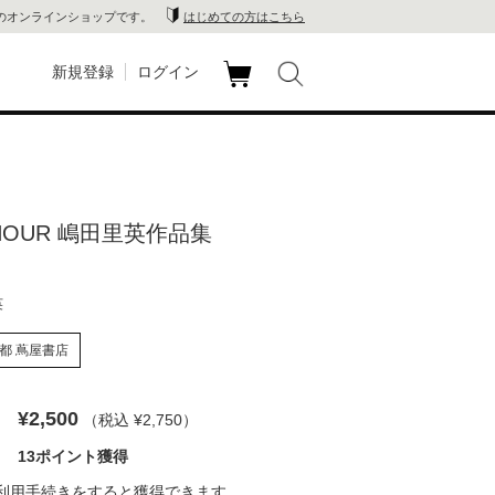
のオンラインショップです。
はじめての方はこちら
新規登録
ログイン
カ
玉川
ート
家電
 HOUR 嶋田里英作品集
山 蔦
店
英
 蔦屋
都 蔦屋書店
¥2,500
（税込 ¥2,750
）
木 蔦
13ポイント獲得
店
利用手続き
をすると獲得できます