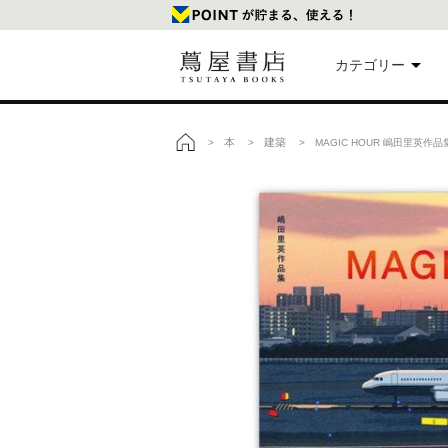
カテゴリー
美
本
建築
>
>
> MAGIC HOUR 嶋田里英作
トップ
本
映
楽
文
雑