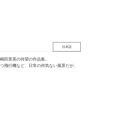
松 蔦
店
日本語
る嶋田里英の待望の作品集。
つ飛行機など、日常の何気ない風景だが、