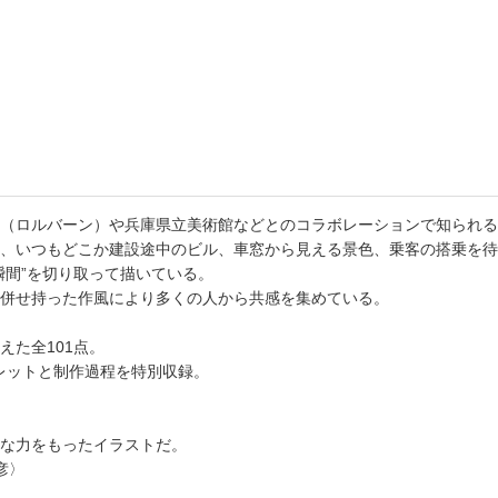
書店
六本
屋書
ICS（ロルバーン）や兵庫県立美術館などとのコラボレーションで知られ
、いつもどこか建設途中のビル、車窓から見える景色、乗客の搭乗を待
瞬間”を切り取って描いている。
併せ持った作風により多くの人から共感を集めている。
えた全101点。
パレットと制作過程を特別収録。
な力をもったイラストだ。
彦〉