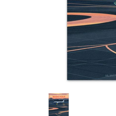
家
食
e