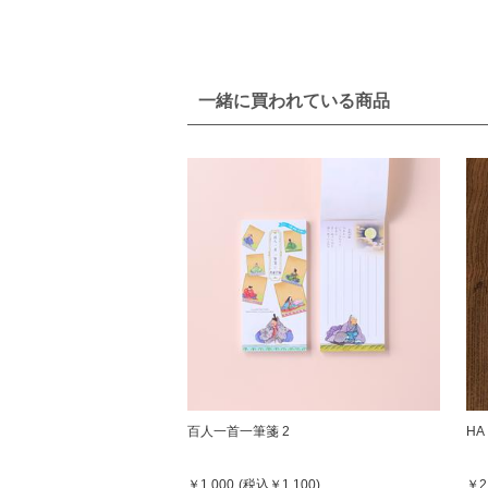
一緒に買われている商品
百人一首一筆箋 2
HA
￥1,000
(税込
￥1,100
)
￥2