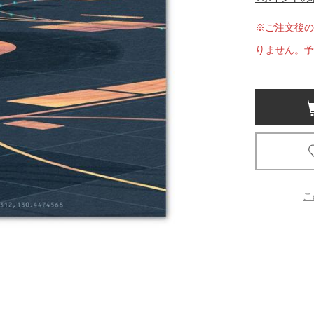
※ご注文後の
京都
電
りません。予
書店
品
京都
蔦屋
ギフト
梅田
書店
こ
枚方
書店
広島