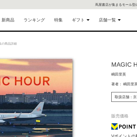
蔦屋書店が集まるモール型
新商品
ランキング
特集
ギフト
店舗一覧
二子
術品
ギフトにおすすめ
品集の商品詳細
蔦屋
eギフト
MAGIC
代官
嶋田里英
屋書
像・音
著者： 嶋田里
銀座
取扱店舗：京
書店
具
販売価格
六本
貨
屋書
Vポイントの